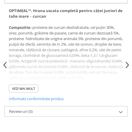
OPTIMEAL
™.
Hrana
uscat
a
completă pentru căţe
i juniori
de
t
alie mare
–
curcan
Compozitie:
proteine ​​de curcan deshidratate, cel puțin 30%,
orez, porumb, grăsime de pasare, carne de curcan dezosată 5%,
proteine ​​ hidrolizate de origine animala 5%, proteine ​​din porumb,
pulpă de sfeclă, semințe de in 2%, ulei de somon, drojdie de bere,
minerale, rădăcină de cicoare, patlagină, afine 0,2%, ulei de peste
boraga, clorhidrat de glucozamină 0,05%, beta-1,3 / 1,6-glucani
0,05%, Actigen® (sursă prebiotică - manano-oligozaharide) 0,04%,
gălbenele (sursă de luteină) 0,04%, rădăcină de brusture, rădăcină
de alteia, flori de mușețel 0,03%, urzică 0,03%, extract de iucca,
sulfat de condroitină 0,02%, cimbru 0,015%.
Constituenţi analitici:
proteină brută 30g, grăsime brută 16g,
cenușă brută 5,8g, fibra bruta 2%, calciu 1,02 g, fosfor 1 g,
VEZI MAI MULT
magneziu 0,08 g
Informatii conformitate produs
Aditivi (per kg) furaje:
acizi grași omega-3 5,26 g, EPA / DHA 0,98
g,acizi grași omega-6 34,97 g
Aditivi
Review-uri
:
vitamine
(0)
(
per
kg
hran
ă),
mg
/
kg
: vitamina A 22.500 UI,
vitamina D3 200 UI, vitamina E 500, vitamina C 300, vitamina B6
2.22, vitamina H (biotină) 0,14, taurina 1400, zinc 104,96, cupru
11.24, mangan 2.57,seleniu 0,08,iod 1,45