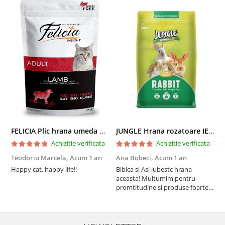
FELICIA Plic hrana umeda pentru pisici adulte, cu Miel, Set 12x85g
JUNGLE Hrana rozatoare IEPURI 500g
Achizitie verificata
Achizitie verificata
Teodoriu Marcela,
Acum 1 an
Ana Bobeci,
Acum 1 an
V
Happy cat, happy life!!
Bibica si Asi iubestc hrana
A
aceasta! Multumim pentru
a
promtitudine si produse foarte
e
foarte bune pentru micutii
u
nostrii
p