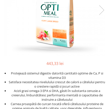
443,33 lei
Protejează sistemul digestiv datorită cantitatii optime de Ca, P si
vitamina D3
Satisface necesitatea nivelulului crescut de calorii a cătelului pentru
o crestere rapidă si jocuri active
Acizii grasi omega-3 EPA si DHA, găsiti în substanta cenusie a
creierului, îmbunătătesc performanta mentală si capacitatea de
instruire a cătelusului
Carnea proaspătă de curcan tocată oferă cătelusului proteine ​​de
origine animala de înaltă calitate, usor digerabile, influienteaza