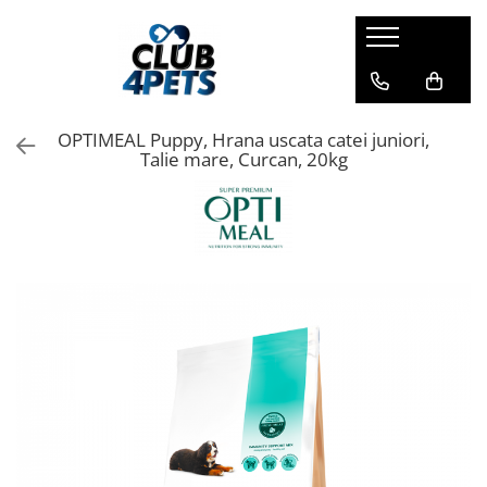
Caini
Pisici
Igiena&Cosmetica
Hrana uscata
Asternut & Litiere
Sampon&Balsam
OPTIMEAL Puppy, Hrana uscata catei juniori,
Hrana umeda
Hrana uscata
Odorizante pentru litiera
Talie mare, Curcan, 20kg
Recompense
Hrana umeda
Suplimente
Recompense
Suplimente