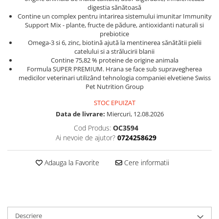
digestia sănătoasă
Contine un complex pentru intarirea sistemului imunitar Immunity
Support Mix - plante, fructe de pădure, antioxidanti naturali si
prebiotice
Omega-3 si 6, zinc, biotină ajută la mentinerea sănătătii pielii
catelului si a strălucirii blanii
Contine 75,82 % proteine de origine ​​animala
Formula SUPER PREMIUM. Hrana se face sub supravegherea
medicilor veterinari utilizând tehnologia companiei elvetiene Swiss
Pet Nutrition Group
STOC EPUIZAT
Data de livrare:
Miercuri, 12.08.2026
Cod Produs:
OC3594
Ai nevoie de ajutor?
0724258629
Adauga la Favorite
Cere informatii
Descriere