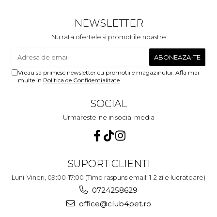
micutii nostrii
u
c
NEWSLETTER
Nu rata ofertele si promotiile noastre
Vreau sa primesc newsletter cu promotiile magazinului. Afla mai
multe in
Politica de Confidentialitate
SOCIAL
Urmareste-ne in social media
SUPORT CLIENTI
Luni-Vineri, 09:00-17:00 (Timp raspuns email: 1-2 zile lucratoare)
0724258629
office@club4pet.ro