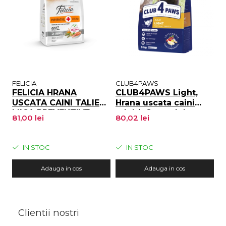
FELICIA
CLUB4PAWS
C
FELICIA HRANA
CLUB4PAWS Light,
C
USCATA CAINI TALIE
Hrana uscata caini
u
MICA PREVENTIVE
adulti, Controlul
t
81,00 lei
80,02 lei
2
SOMON 3kg
greutatii, Talie mica,
O
Curcan, 5kg
IN STOC
IN STOC
Adauga in cos
Adauga in cos
Clientii nostri