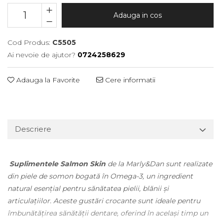
Adauga in cos
Cod Produs:
C5505
Ai nevoie de ajutor?
0724258629
Adauga la Favorite
Cere informatii
Descriere
Suplimentele Salmon Skin
de la Marly&Dan sunt realizate
din piele de somon bogată în Omega-3, un ingredient
natural esențial pentru sănătatea pielii, blănii și
articulațiilor. Aceste gustări crocante sunt ideale pentru
îmbunătățirea sănătății dentare, oferind în același timp un