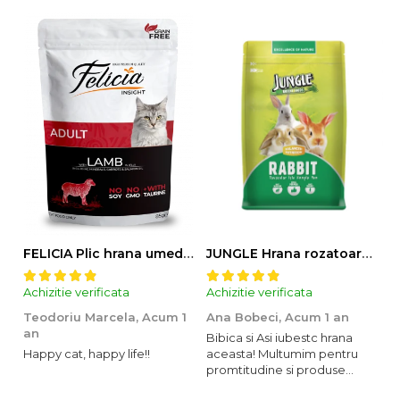
FELICIA Plic hrana umeda pentru pisici adulte, cu Miel, Set 12x85g
JUNGLE Hrana rozatoare IEPURI 500g
Achizitie verificata
Achizitie verificata
Ac
Teodoriu Marcela,
Acum 1
Ana Bobeci,
Acum 1 an
V
an
Bibica si Asi iubestc hrana
A
Happy cat, happy life!!
aceasta! Multumim pentru
o
promtitudine si produse
s
foarte foarte bune pentru
m