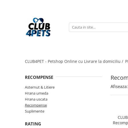
Caini
Pisici
Igiena&Cosmetica
Hrana uscata
Asternut & Litiere
Sampon&Balsam
Hrana umeda
Hrana uscata
Odorizante pentru litiera
Recompense
Hrana umeda
Suplimente
Recompense
CLUB4PET - Petshop Online cu Livrare la domiciliu /
P
Suplimente
Recom
RECOMPENSE
Afiseaza:
Asternut & Litiere
Hrana umeda
Hrana uscata
Recompense
Suplimente
CLUB
Recompe
RATING