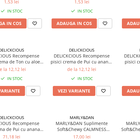
 curcan si iepure, 5g
Stick cu somon si cod, 5g
Stick c
1,53 lei
1,53 lei
IN STOC
IN STOC
A IN COS
ADAUGA IN COS
ADAU
DELICKCIOUS
DELICKCIOUS
CIOUS Recompense
DELICKCIOUS Recompense
DELICK
rema de Ton cu aloe
pisici crema de Pui cu ananas
pisici 
(4x15g)
(4x15g)
papaya
e la 12,12 lei
de la 12,12 lei
IN STOC
IN STOC
VARIANTE
VEZI VARIANTE
ADAU
DELICKCIOUS
MARLY&DAN
CIOUS Recompense
MARLY&DAN Suplimente
MARLY
ema de Pui cu ananas.
Soft&Chewy CALMNESS
Soft&Ch
Set 6x60g
pentru pisici 40g
71,18 lei
17,00 lei