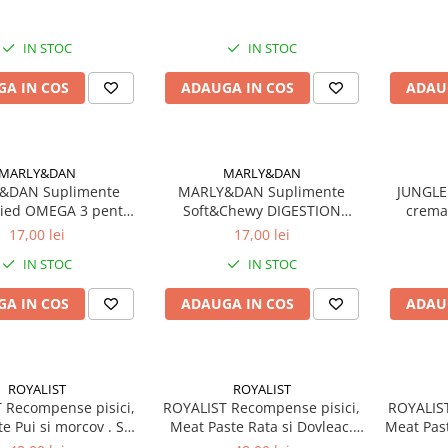
IN STOC
IN STOC
A IN COS
ADAUGA IN COS
ADAU
MARLY&DAN
MARLY&DAN
&DAN Suplimente
MARLY&DAN Suplimente
JUNGLE
ried OMEGA 3 pentru
Soft&Chewy DIGESTION
crema,
pisici 40g
pentru pisici 40g
17,00 lei
17,00 lei
IN STOC
IN STOC
A IN COS
ADAUGA IN COS
ADAU
ROYALIST
ROYALIST
 Recompense pisici,
ROYALIST Recompense pisici,
ROYALIST
e Pui si morcov . Set
Meat Paste Rata si Dovleac.
Meat Past
4x90g
Set 4x90g