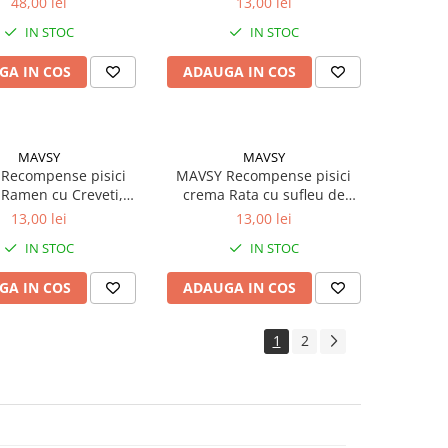
48,00 lei
13,00 lei
IN STOC
IN STOC
GA IN COS
ADAUGA IN COS
MAVSY
MAVSY
Recompense pisici
MAVSY Recompense pisici
Ramen cu Creveti,
crema Rata cu sufleu de
te de in si ou de
merisoare (5x15g)
13,00 lei
13,00 lei
epelita (5x15g)
IN STOC
IN STOC
GA IN COS
ADAUGA IN COS
1
2