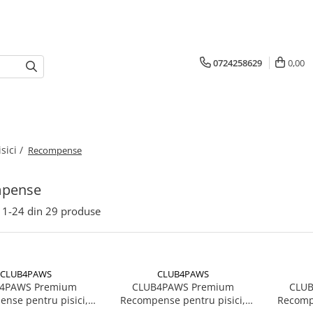
0724258629
0,00
isici /
Recompense
pense
1-
24
din
29
produse
CLUB4PAWS
CLUB4PAWS
4PAWS Premium
CLUB4PAWS Premium
CLUB
nse pentru pisici,
Recompense pentru pisici,
Recompe