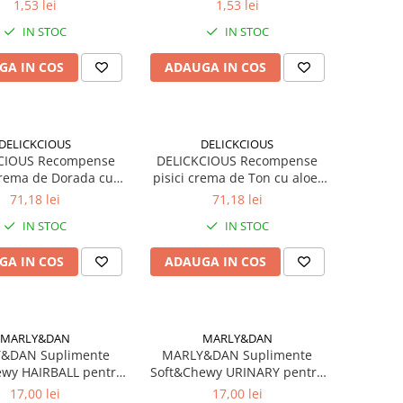
u pui si pastrav, 5g
Stick cu miel si curcan, 5g
1,53 lei
1,53 lei
IN STOC
IN STOC
GA IN COS
ADAUGA IN COS
DELICKCIOUS
DELICKCIOUS
CIOUS Recompense
DELICKCIOUS Recompense
crema de Dorada cu
pisici crema de Ton cu aloe.
 (4x15g). Set 6x60g
Set 6x60g
71,18 lei
71,18 lei
IN STOC
IN STOC
GA IN COS
ADAUGA IN COS
MARLY&DAN
MARLY&DAN
&DAN Suplimente
MARLY&DAN Suplimente
ewy HAIRBALL pentru
Soft&Chewy URINARY pentru
pisici 40g
pisici 40g
17,00 lei
17,00 lei