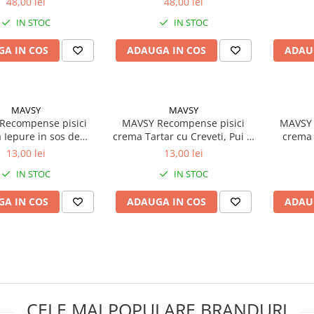
48,00 lei
48,00 lei
IN STOC
IN STOC
A IN COS
ADAUGA IN COS
ADAU
MAVSY
MAVSY
Recompense pisici
MAVSY Recompense pisici
MAVSY 
 Iepure in sos de
crema Tartar cu Creveti, Pui si
crema 
on si chia (5x15g)
Caviar (5x15g)
semin
13,00 lei
13,00 lei
pr
IN STOC
IN STOC
A IN COS
ADAUGA IN COS
ADAU
CELE MAI POPULARE BRANDURI