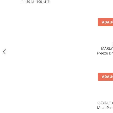
50 lei - 100 lei
(5)
ADAUG
MARLY
Freeze D
ADAUG
ROYALIST
Meat Past