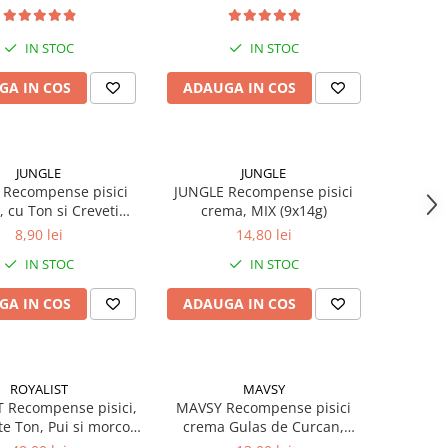
IN STOC
IN STOC
GA IN COS
ADAUGA IN COS
JUNGLE
JUNGLE
 Recompense pisici
JUNGLE Recompense pisici
 cu Ton si Creveti
crema, MIX (9x14g)
(5x14g)
8,90 lei
14,80 lei
IN STOC
IN STOC
GA IN COS
ADAUGA IN COS
ROYALIST
MAVSY
 Recompense pisici,
MAVSY Recompense pisici
e Ton, Pui si morcov.
crema Gulas de Curcan,
Set 4x90g
spanac si aloe (5x15g)