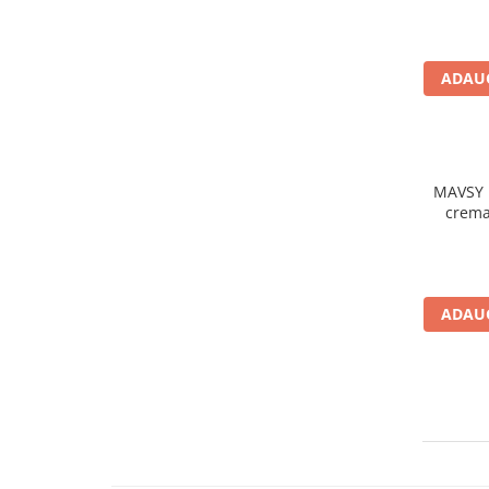
ADAUG
MAVSY 
crema
persim
ADAUG