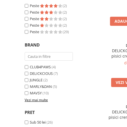
Stick cu
Peste
(2)
Peste
(2)
Peste
(2)
ADAUG
Peste
(2)
Peste
(29)
BRAND
DELICK
pisici c
d
CLUB4PAWS
(4)
DELICKCIOUS
(7)
JUNGLE
(2)
VEZI 
MARLY&DAN
(5)
MAVSY
(10)
Vezi mai multe
DELICK
PRET
pisici cr
Sub 50 lei
(26)