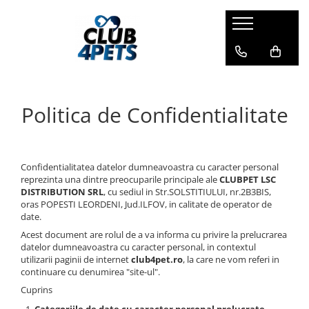
Caini
Pisici
Igiena&Cosmetica
Hrana uscata
Asternut & Litiere
Sampon&Balsam
Hrana umeda
Hrana uscata
Odorizante pentru litiera
Politica de Confidentialitate
Recompense
Hrana umeda
Suplimente
Recompense
Suplimente
Confidentialitatea datelor dumneavoastra cu caracter personal
reprezinta una dintre preocuparile principale ale
CLUBPET LSC
DISTRIBUTION SRL
, cu sediul in Str.SOLSTITIULUI, nr.2B3BIS,
oras POPESTI LEORDENI, Jud.ILFOV, in calitate de operator de
date.
Acest document are rolul de a va informa cu privire la prelucrarea
datelor dumneavoastra cu caracter personal, in contextul
utilizarii paginii de internet
club4pet.ro
, la care ne vom referi in
continuare cu denumirea "site-ul".
Cuprins