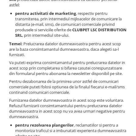
astfel:
pentru activitati de marketing
, respectiv pentru
transmiterea, prin intermediul mijloacelor de comunicare la
distanta (e-mail, sms), de comunicari comerciale privind
produsele si serviciile oferite de
CLUBPET LSC DISTRIBUTION
SRL
, prin intermediul site-ului.
Temei
: Prelucrarea datelor dumneavoastra pentru acest scop
are la baza consimtamantul dumneavoastra, daca alegeti sa-l
furnizati.
Va puteti exprima consimtamantul pentru prelucrarea datelor in
acest scop prin completarea si bifarea casutei corespunzatoare
din formularul pentru abonarea la newsletter disponibil pe site.
Pentru dezabonarea de la primirea unor astfel de comunicari
comerciale puteti folosi optiunea de la finalul fiecarui e-mail/sms
continand comunicari comerciale.
Furnizarea datelor dumneavoastra in acest scop este voluntara.
Refuzul furnizarii consimtamantului pentru prelucrarea datelor
dumneavoastra in acest scop nu va avea urmari negative pentru
dumneavoastra.
pentru rezolvarea plangerilor
, reclamatiilor si pentru a
monitoriza traficul si a imbunatati experienta dumneavoastra