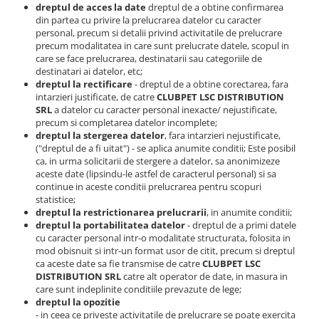
dreptul de acces la date
dreptul de a obtine confirmarea
din partea cu privire la prelucrarea datelor cu caracter
personal, precum si detalii privind activitatile de prelucrare
precum modalitatea in care sunt prelucrate datele, scopul in
care se face prelucrarea, destinatarii sau categoriile de
destinatari ai datelor, etc;
dreptul la rectificare
- dreptul de a obtine corectarea, fara
intarzieri justificate, de catre
CLUBPET LSC DISTRIBUTION
SRL
a datelor cu caracter personal inexacte/ nejustificate,
precum si completarea datelor incomplete;
dreptul la stergerea datelor
, fara intarzieri nejustificate,
("dreptul de a fi uitat") - se aplica anumite conditii; Este posibil
ca, in urma solicitarii de stergere a datelor, sa anonimizeze
aceste date (lipsindu-le astfel de caracterul personal) si sa
continue in aceste conditii prelucrarea pentru scopuri
statistice;
dreptul la restrictionarea prelucrarii
, in anumite conditii;
dreptul la portabilitatea datelor
- dreptul de a primi datele
cu caracter personal intr-o modalitate structurata, folosita in
mod obisnuit si intr-un format usor de citit, precum si dreptul
ca aceste date sa fie transmise de catre
CLUBPET LSC
DISTRIBUTION SRL
catre alt operator de date, in masura in
care sunt indeplinite conditiile prevazute de lege;
dreptul la opozitie
- in ceea ce priveste activitatile de prelucrare se poate exercita