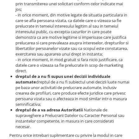
prin transmiterea unei solicitari conform celor indicate mai
jos;
- in orice moment, din motive legate de situatia particulara in
care se afla persoana vizata, ca datele care o vizeaza sa fie
prelucrate in temeiul interesului legitim al sau in temeiul
interesului public, cu exceptia cazurilor in care poate
demonstra ca are motive legitime si imperioase care justifica
prelucarea si care prevaleaza asupra intereselor, drepturilor si
libertatilor persoanelor vizate sau ca scopul este constatarea,
exercitarea sau apararea unui drept in instanta;
- in orice moment, in mod gratuit si fara nicio justificare, ca
datele care o vizeaza sa fie prelucrate in scop de marketing
direct.
dreptul de a nu fi supus unei decizii individuale
automate
dreptul de a nu fi subiectul unei decizii luate numai
pe baza unor activitati de prelucrare automate, inclusiv
crearea de profiluri, care produce efecte juridice care privesc
persoana vizata sau o afecteaza in mod similar intr-o masura
semnificativa;
dreptul de a va adresa Autoritatii
Nationale de
supraveghere a Prelucrarii Datelor cu Caracter Personal sau
instantelor competente, in masura in care considerati
necesar.
Pentru orice intrebari suplimentare cu privire la modul in care