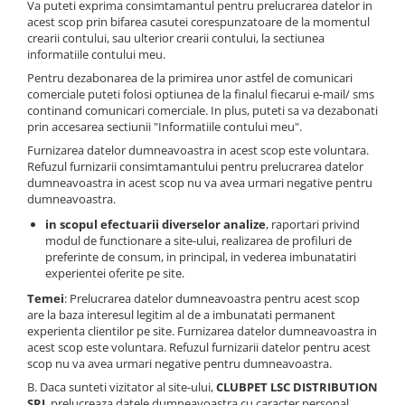
Va puteti exprima consimtamantul pentru prelucrarea datelor in
acest scop prin bifarea casutei corespunzatoare de la momentul
crearii contului, sau ulterior crearii contului, la sectiunea
informatiile contului meu.
Pentru dezabonarea de la primirea unor astfel de comunicari
comerciale puteti folosi optiunea de la finalul fiecarui e-mail/ sms
continand comunicari comerciale. In plus, puteti sa va dezabonati
prin accesarea sectiunii "Informatiile contului meu".
Furnizarea datelor dumneavoastra in acest scop este voluntara.
Refuzul furnizarii consimtamantului pentru prelucrarea datelor
dumneavoastra in acest scop nu va avea urmari negative pentru
dumneavoastra.
in scopul efectuarii diverselor analize
, raportari privind
modul de functionare a site-ului, realizarea de profiluri de
preferinte de consum, in principal, in vederea imbunatatiri
experientei oferite pe site.
Temei
: Prelucrarea datelor dumneavoastra pentru acest scop
are la baza interesul legitim al de a imbunatati permanent
experienta clientilor pe site. Furnizarea datelor dumneavoastra in
acest scop este voluntara. Refuzul furnizarii datelor pentru acest
scop nu va avea urmari negative pentru dumneavoastra.
B. Daca sunteti vizitator al site-ului,
CLUBPET LSC DISTRIBUTION
SRL
prelucreaza datele dumneavoastra cu caracter personal