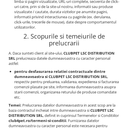
limba si pagini vizualizate, URL-uri complete, secventa de click-
uri catre, prin si de la site-ul nostru, informatii sau produse
vizualizate / cautate, durata vizitelor pe anumite pagini,
informatii privind interactiunea cu paginile (ex. derularea,
click-urile, trecerile de mouse), date despre comportamentul
utilizatorilor.
2. Scopurile si temeiurile de
prelucrarii
A. Daca sunteti client al site-ului,
CLUBPET LSC DISTRIBUTION
SRL
prelucreaza datele dumneavoastra cu caracter personal
astfel:
pentru desfasurarea relatiei contractuale dintre
dumneavoastra si CLUBPET LSC DISTRIBUTION SRL
,
respectiv pentru preluarea, validarea, expedierea si facturarea
comenzii plasate pe site, informarea dumneavoastra asupra
starii comenzii, organizarea returului de produse comandate
etc.
Temei:
Prelucrarea datelor dumneavoastra in acest scop are la
baza contractul incheiat intre dumneavoastra si
CLUBPET LSC
DISTRIBUTION SRL
, definit in cuprinsul Termenelor si Conditiilor
club4pet.ro/termeni-si-conditii
. Furnizarea datelor
dumneavoastra cu caracter personal este necesara pentru