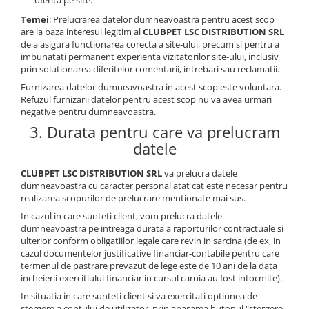
oferita pe site.
Temei
: Prelucrarea datelor dumneavoastra pentru acest scop
are la baza interesul legitim al
CLUBPET LSC DISTRIBUTION SRL
de a asigura functionarea corecta a site-ului, precum si pentru a
imbunatati permanent experienta vizitatorilor site-ului, inclusiv
prin solutionarea diferitelor comentarii, intrebari sau reclamatii.
Furnizarea datelor dumneavoastra in acest scop este voluntara.
Refuzul furnizarii datelor pentru acest scop nu va avea urmari
negative pentru dumneavoastra.
3. Durata pentru care va prelucram
datele
CLUBPET LSC DISTRIBUTION SRL
va prelucra datele
dumneavoastra cu caracter personal atat cat este necesar pentru
realizarea scopurilor de prelucrare mentionate mai sus.
In cazul in care sunteti client, vom prelucra datele
dumneavoastra pe intreaga durata a raporturilor contractuale si
ulterior conform obligatiilor legale care revin in sarcina (de ex, in
cazul documentelor justificative financiar-contabile pentru care
termenul de pastrare prevazut de lege este de 10 ani de la data
incheierii exercitiului financiar in cursul caruia au fost intocmite).
In situatia in care sunteti client si va exercitati optiunea de
stergere a contului de utilizator, prin apasarea butonul "stergere