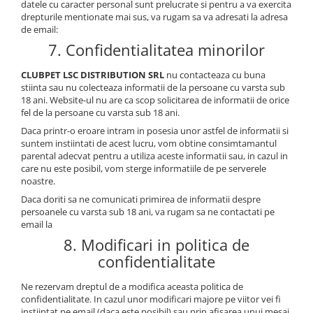
datele cu caracter personal sunt prelucrate si pentru a va exercita
drepturile mentionate mai sus, va rugam sa va adresati la adresa
de email:
7. Confidentialitatea minorilor
CLUBPET LSC DISTRIBUTION SRL
nu contacteaza cu buna
stiinta sau nu colecteaza informatii de la persoane cu varsta sub
18 ani. Website-ul nu are ca scop solicitarea de informatii de orice
fel de la persoane cu varsta sub 18 ani.
Daca printr-o eroare intram in posesia unor astfel de informatii si
suntem instiintati de acest lucru, vom obtine consimtamantul
parental adecvat pentru a utiliza aceste informatii sau, in cazul in
care nu este posibil, vom sterge informatiile de pe serverele
noastre.
Daca doriti sa ne comunicati primirea de informatii despre
persoanele cu varsta sub 18 ani, va rugam sa ne contactati pe
email la
8. Modificari in politica de
confidentialitate
Ne rezervam dreptul de a modifica aceasta politica de
confidentialitate. In cazul unor modificari majore pe viitor vei fi
instiintat pe email (daca este posibil) sau prin afisarea unui mesaj