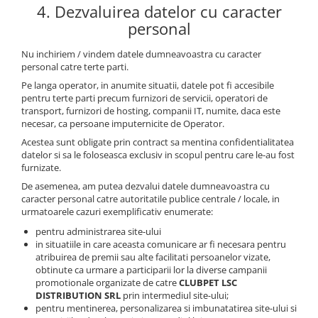
4. Dezvaluirea datelor cu caracter
personal
Nu inchiriem / vindem datele dumneavoastra cu caracter
personal catre terte parti.
Pe langa operator, in anumite situatii, datele pot fi accesibile
pentru terte parti precum furnizori de servicii, operatori de
transport, furnizori de hosting, companii IT, numite, daca este
necesar, ca persoane imputernicite de Operator.
Acestea sunt obligate prin contract sa mentina confidentialitatea
datelor si sa le foloseasca exclusiv in scopul pentru care le-au fost
furnizate.
De asemenea, am putea dezvalui datele dumneavoastra cu
caracter personal catre autoritatile publice centrale / locale, in
urmatoarele cazuri exemplificativ enumerate:
pentru administrarea site-ului
in situatiile in care aceasta comunicare ar fi necesara pentru
atribuirea de premii sau alte facilitati persoanelor vizate,
obtinute ca urmare a participarii lor la diverse campanii
promotionale organizate de catre
CLUBPET LSC
DISTRIBUTION SRL
prin intermediul site-ului;
pentru mentinerea, personalizarea si imbunatatirea site-ului si