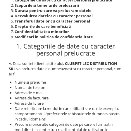
Categoriile de date cu caracter personal prelucrate
Scopurile si temeiurile prelucrarii
Durata pentru care va prelucram datele
Dezvaluirea datelor cu caracter personal
Transferul datelor cu caracter personal
Drepturile de care beneficiati
Confidentialitatea minorilor
Modificari in politica de confidentialitate
1. Categoriile de date cu caracter
personal prelucrate
A. Daca sunteti client al site-ului,
CLUBPET LSC DISTRIBUTION
SRL
va prelucra datele dumneavoastra cu caracter personal, cum
ar fi:
Nume si prenume
Numar de telefon
Adresa de e-mail
Adresa de facturare
Adresa de livrare
Date referitoare la modul in care utilizati site-ul (de exemplu,
comportamentul /preferintele /obisnuintele dumneavoastra
in cadrul domains
Precum si orice alte categorii de date pe care le furnizati in
mod direct in contextul crearii contului de utilizator, in