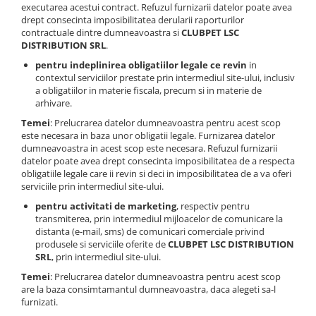
executarea acestui contract. Refuzul furnizarii datelor poate avea
drept consecinta imposibilitatea derularii raporturilor
contractuale dintre dumneavoastra si
CLUBPET LSC
DISTRIBUTION SRL
.
pentru indeplinirea obligatiilor legale ce revin
in
contextul serviciilor prestate prin intermediul site-ului, inclusiv
a obligatiilor in materie fiscala, precum si in materie de
arhivare.
Temei
: Prelucrarea datelor dumneavoastra pentru acest scop
este necesara in baza unor obligatii legale. Furnizarea datelor
dumneavoastra in acest scop este necesara. Refuzul furnizarii
datelor poate avea drept consecinta imposibilitatea de a respecta
obligatiile legale care ii revin si deci in imposibilitatea de a va oferi
serviciile prin intermediul site-ului.
pentru activitati de marketing
, respectiv pentru
transmiterea, prin intermediul mijloacelor de comunicare la
distanta (e-mail, sms) de comunicari comerciale privind
produsele si serviciile oferite de
CLUBPET LSC DISTRIBUTION
SRL
, prin intermediul site-ului.
Temei
: Prelucrarea datelor dumneavoastra pentru acest scop
are la baza consimtamantul dumneavoastra, daca alegeti sa-l
furnizati.