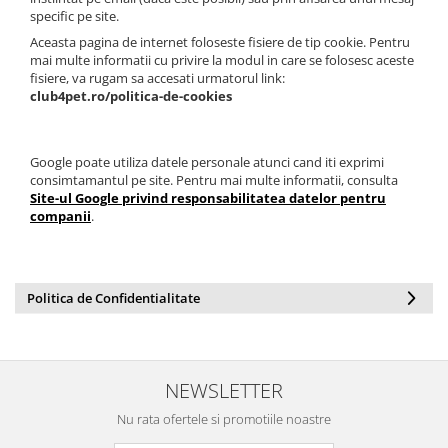
specific pe site.
Aceasta pagina de internet foloseste fisiere de tip cookie. Pentru
mai multe informatii cu privire la modul in care se folosesc aceste
fisiere, va rugam sa accesati urmatorul link:
club4pet.ro/politica-de-cookies
Google poate utiliza datele personale atunci cand iti exprimi
consimtamantul pe site. Pentru mai multe informatii, consulta
Site-ul Google privind responsabilitatea datelor pentru
companii
.
Politica de Confidentialitate
NEWSLETTER
Nu rata ofertele si promotiile noastre