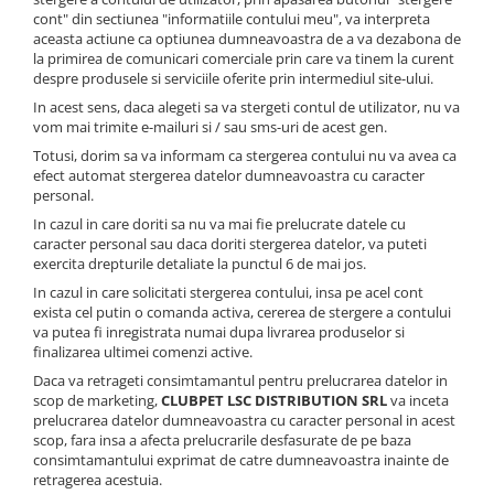
cont" din sectiunea "informatiile contului meu", va interpreta
aceasta actiune ca optiunea dumneavoastra de a va dezabona de
la primirea de comunicari comerciale prin care va tinem la curent
despre produsele si serviciile oferite prin intermediul site-ului.
In acest sens, daca alegeti sa va stergeti contul de utilizator, nu va
vom mai trimite e-mailuri si / sau sms-uri de acest gen.
Totusi, dorim sa va informam ca stergerea contului nu va avea ca
efect automat stergerea datelor dumneavoastra cu caracter
personal.
In cazul in care doriti sa nu va mai fie prelucrate datele cu
caracter personal sau daca doriti stergerea datelor, va puteti
exercita drepturile detaliate la punctul 6 de mai jos.
In cazul in care solicitati stergerea contului, insa pe acel cont
exista cel putin o comanda activa, cererea de stergere a contului
va putea fi inregistrata numai dupa livrarea produselor si
finalizarea ultimei comenzi active.
Daca va retrageti consimtamantul pentru prelucrarea datelor in
scop de marketing,
CLUBPET LSC DISTRIBUTION SRL
va inceta
prelucrarea datelor dumneavoastra cu caracter personal in acest
scop, fara insa a afecta prelucrarile desfasurate de pe baza
consimtamantului exprimat de catre dumneavoastra inainte de
retragerea acestuia.