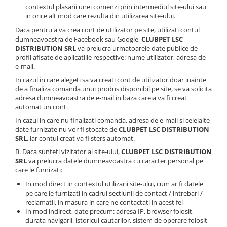
contextul plasarii unei comenzi prin intermediul site-ului sau
in orice alt mod care rezulta din utilizarea site-ului.
Daca pentru a va crea cont de utilizator pe site, utilizati contul
dumneavoastra de Facebook sau Google,
CLUBPET LSC
DISTRIBUTION SRL
va prelucra urmatoarele date publice de
profil afisate de aplicatiile respective: nume utilizator, adresa de
e-mail.
In cazul in care alegeti sa va creati cont de utilizator doar inainte
de a finaliza comanda unui produs disponibil pe site, se va solicita
adresa dumneavoastra de e-mail in baza careia va fi creat
automat un cont.
In cazul in care nu finalizati comanda, adresa de e-mail si celelalte
date furnizate nu vor fi stocate de
CLUBPET LSC DISTRIBUTION
SRL
, iar contul creat va fi sters automat.
B. Daca sunteti vizitator al site-ului,
CLUBPET LSC DISTRIBUTION
SRL
va prelucra datele dumneavoastra cu caracter personal pe
care le furnizati:
In mod direct in contextul utilizarii site-ului, cum ar fi datele
pe care le furnizati in cadrul sectiunii de contact / intrebari /
reclamatii, in masura in care ne contactati in acest fel
In mod indirect, date precum: adresa IP, browser folosit,
durata navigarii, istoricul cautarilor, sistem de operare folosit,