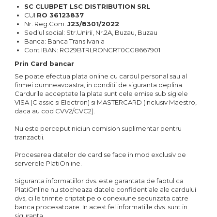
SC
CLUBPET LSC DISTRIBUTION SRL
CUI
RO 36123837
Nr. Reg.Com.
J23/8301/2022
Sediul social: Str.Unirii, Nr.2A, Buzau, Buzau
Banca: Banca Transilvania
Cont IBAN: RO29BTRLRONCRT0CG8667901
Prin Card bancar
Se poate efectua plata online cu cardul personal sau al
firmei dumneavoastra, in conditii de siguranta deplina.
Cardurile acceptate la plata sunt cele emise sub siglele
VISA (Classic si Electron) si MASTERCARD (inclusiv Maestro,
daca au cod CVV2/CVC2).
Nu este perceput niciun comision suplimentar pentru
tranzactii.
Procesarea datelor de card se face in mod exclusiv pe
serverele PlatiOnline.
Siguranta informatiilor dvs. este garantata de faptul ca
PlatiOnline nu stocheaza datele confidentiale ale cardului
dvs, ci le trimite criptat pe o conexiune securizata catre
banca procesatoare. In acest fel informatiile dvs. sunt in
siguranta.