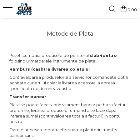
0,00
Caini
Pisici
Igiena&Cosmetica
Metode de Plata
Hrana uscata
Asternut & Litiere
Sampon&Balsam
Hrana umeda
Hrana uscata
Odorizante pentru litiera
Recompense
Hrana umeda
Puteti cumpara produsele de pe site-ul
club4pet.ro
folosind urmatoarele instrumente de plata:
Suplimente
Recompense
Ramburs (cash) la livrarea coletului
Suplimente
Contravaloarea produselor si a serviciilor comandate pot fi
achitate curierului chiar la livrarea acestora la adresa
specificata de dumneavoastra.
Transfer bancar
Plata se poate face si prin virament bancar pe baza facturii
proforme, livrarea produselor urmand a se face dupa
intrarea sumei (contravaloarea totala a facturii) in contul
nostru.
Datele necesare pentru efectuarea platii prin transfer
bancar sunt: