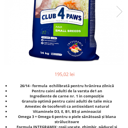
195,02 lei
26/14 - formula echilibrată pentru hrănirea zilnică
Pentru caini adulti de la varsta de1 an
Ingrediente de carne nr. 1 in compoziție
Granula optimă pentru caini adulti de talie mica
Amestec de tocoferoli ca antioxidant natural
Vitaminele D3, E, B1, B5 și aminoacizi
Omega 3 + Omega 6 pentru o piele sănătoasă și blana
strălucitoare
Formula INTEGRAMIX: roșii uscate, ghimbir, păducel și