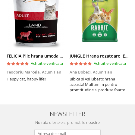
FELICIA Plic hrana umeda pentru pisici adulte, cu Miel, Set 12x85g
JUNGLE Hrana rozatoare IEPURI 500g
Achizitie verificata
Achizitie verificata
Teodoriu Marcela,
Acum 1 an
Ana Bobeci,
Acum 1 an
V
Happy cat, happy life!!
Bibica si Asi iubestc hrana
A
aceasta! Multumim pentru
a
promtitudine si produse foarte
e
foarte bune pentru micutii
u
nostrii
p
NEWSLETTER
Nu rata ofertele si promotiile noastre