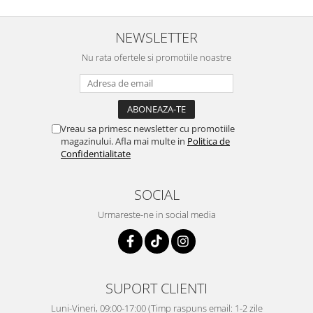
nostrii
p
NEWSLETTER
Nu rata ofertele si promotiile noastre
Vreau sa primesc newsletter cu promotiile
magazinului. Afla mai multe in
Politica de
Confidentialitate
SOCIAL
Urmareste-ne in social media
SUPORT CLIENTI
Luni-Vineri, 09:00-17:00 (Timp raspuns email: 1-2 zile