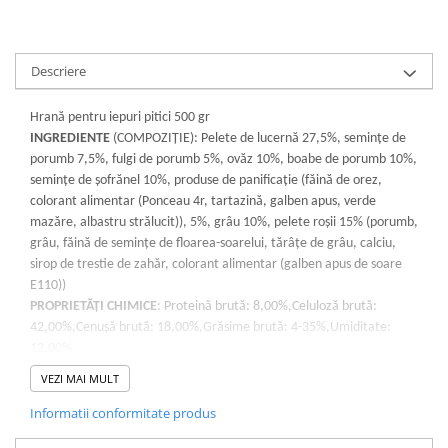
Descriere
Hrană pentru iepuri pitici 500 gr
INGREDIENTE
(COMPOZIȚIE): Pelete de lucernă 27,5%, semințe de
porumb 7,5%, fulgi de porumb 5%, ovăz 10%, boabe de porumb 10%,
semințe de șofrănel 10%, produse de panificație (făină de orez,
colorant alimentar (Ponceau 4r, tartazină, galben apus, verde
mazăre, albastru strălucit)), 5%, grâu 10%, pelete roșii 15% (porumb,
grâu, făină de semințe de floarea-soarelui, tărâțe de grâu, calciu,
sirop de trestie de zahăr, colorant alimentar (galben apus de soare
E110))
PROPRIETĂȚI CHIMICE
: Proteină brută: 8,00%,Celuloză brută:
42,00%,Cenușă brută: 18,00%,Grăsime brută: 4-35%,Umiditate:
12,00%.
INSTRUCȚIUNI DE HRĂNIRE:
Se administrează punând hrana în
VEZI MAI MULT
cutiile de alimentare din cuști. Păstrați întotdeauna apă proaspătă și
curată în cușcă.
Informatii conformitate produs