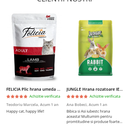
FELICIA Plic hrana umeda pentru pisici adulte, cu Miel, Set 12x85g
JUNGLE Hrana rozatoare IEPURI 500g
Achizitie verificata
Achizitie verificata
Teodoriu Marcela,
Acum 1 an
Ana Bobeci,
Acum 1 an
V
Happy cat, happy life!!
Bibica si Asi iubestc hrana
A
aceasta! Multumim pentru
a
promtitudine si produse foarte
e
foarte bune pentru micutii
u