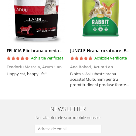
FELICIA Plic hrana umeda pentru pisici adulte, cu Miel, Set 12x85g
JUNGLE Hrana rozatoare IEPURI 500g
Achizitie verificata
Achizitie verificata
Teodoriu Marcela,
Acum 1 an
Ana Bobeci,
Acum 1 an
V
Happy cat, happy life!!
Bibica si Asi iubestc hrana
A
aceasta! Multumim pentru
a
promtitudine si produse foarte
e
foarte bune pentru micutii
u
nostrii
p
NEWSLETTER
Nu rata ofertele si promotiile noastre