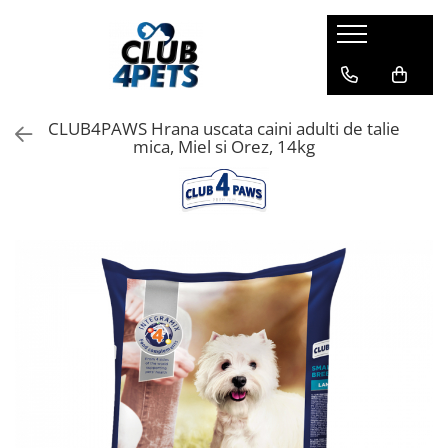
Caini
Pisici
Igiena&Cosmetica
Hrana uscata
Asternut & Litiere
Sampon&Balsam
CLUB4PAWS Hrana uscata caini adulti de talie
Hrana umeda
Hrana uscata
Odorizante pentru litiera
mica, Miel si Orez, 14kg
Recompense
Hrana umeda
Suplimente
Recompense
Suplimente