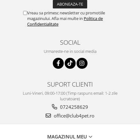
Vreau sa primesc newsletter cu promotiile
magazinului. Afla mai multe in
Politica de
Confidentialitate
SOCIAL
Urmareste-ne in social media
SUPORT CLIENTI
Luni-Vineri, 09:00-17:00 (Timp raspuns email: 1-2 zile
lucratoare)
0724258629
office@club4pet.ro
MAGAZINUL MEU