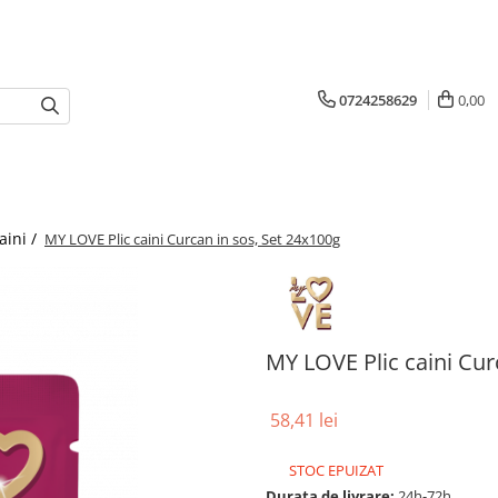
0724258629
0,00
aini /
MY LOVE Plic caini Curcan in sos, Set 24x100g
MY LOVE Plic caini Cur
58,41 lei
STOC EPUIZAT
Durata de livrare:
24h-72h