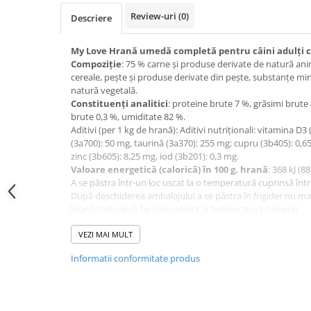
Review-uri
(0)
Descriere
My Love Hrană umedă completă pentru câini adulți 
Compoziție
: 75 % carne și produse derivate de natură ani
cereale, pește și produse derivate din pește, substanțe mi
natură vegetală.
Constituenţi analitici
: proteine brute 7 %, grăsimi brute
brute 0,3 %, umiditate 82 %.
Aditivi (per 1 kg de hrană): Aditivi nutriționali: vitamina D3
(3а700): 50 mg, taurină (3a370): 255 mg; cupru (3b405): 0,
zinc (3b605): 8,25 mg, iod (3b201): 0,3 mg.
Valoare energetică (calorică) în 100 g. hrană
: 368 kJ (88
A se păstra într-un loc uscat la o temperatură cuprinsă între
După deschiderea ambalajului a se păstra în frigider nu mai
hrană trebuie să fie consumată la temperatura camerei.
Hrana trebuie introdusă treptat în alimentația animalelor (ce
Oferiți animalului acces permanent la apă potabilă.
VEZI MAI MULT
Informatii conformitate produs