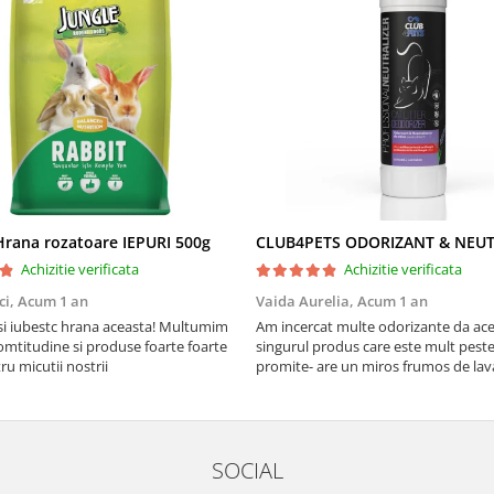
rana rozatoare IEPURI 500g
Achizitie verificata
Achizitie verificata
ci,
Acum 1 an
Vaida Aurelia,
Acum 1 an
Asi iubestc hrana aceasta! Multumim
Am incercat multe odorizante da ace
mtitudine si produse foarte foarte
singurul produs care este mult peste
u micutii nostrii
promite- are un miros frumos de la
persista 10!
SOCIAL