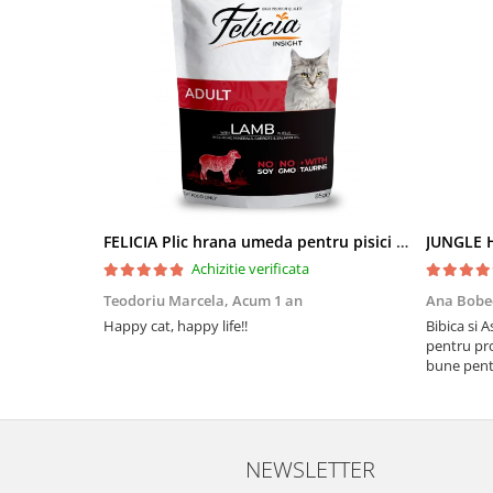
FELICIA Plic hrana umeda pentru pisici adulte, cu Miel, Set 12x85g
JUNGLE H
Achizitie verificata
Teodoriu Marcela,
Acum 1 an
Ana Bobe
Happy cat, happy life!!
Bibica si 
pentru pro
bune pentr
NEWSLETTER