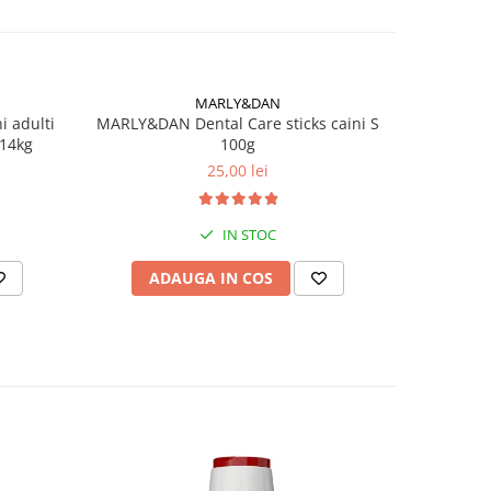
MARLY&DAN
 adulti
MARLY&DAN Dental Care sticks caini S
MARLY&D
 14kg
100g
HIP&
25,00 lei
IN STOC
ADAUGA IN COS
AD