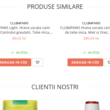
PRODUSE SIMILARE
CLUB4PAWS
CLUB4PAWS
AWS Light, Hrana uscata caini
CLUB4PAWS Hrana uscata caini
 Controlul greutatii, Talie mica,
de talie mica, Miel si Orez,
Curcan, 5kg
80,02 lei
280,64 lei
IN STOC
IN STOC
ADAUGA IN COS
ADAUGA IN COS
CLIENTII NOSTRI