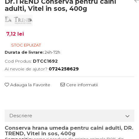
Dr.TREND Conserva pentru caini
adulti, Vitel in sos, 400g
7,12 lei
STOC EPUIZAT
Durata de livrare:
24h-72h
Cod Produs:
DTCC1692
Ai nevoie de ajutor?
0724258629
Adauga la Favorite
Cere informatii
Descriere
Conserva hrana umeda pentru caini adulti, DR.
TREND, Vitel in sos, 400g
Compozitie:
carne si produse de origine animala (90% din