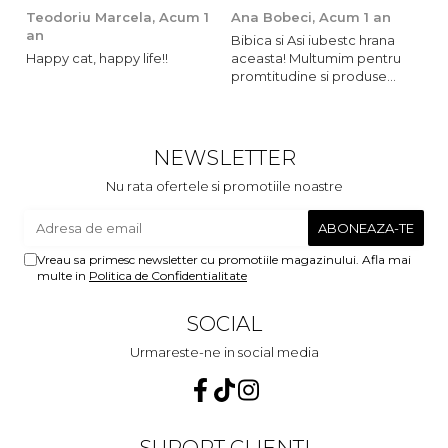
Teodoriu Marcela,
Acum 1
Ana Bobeci,
Acum 1 an
V
an
Bibica si Asi iubestc hrana
A
Happy cat, happy life!!
aceasta! Multumim pentru
o
promtitudine si produse
s
foarte foarte bune pentru
m
micutii nostrii
u
c
NEWSLETTER
Nu rata ofertele si promotiile noastre
Vreau sa primesc newsletter cu promotiile magazinului. Afla mai
multe in
Politica de Confidentialitate
SOCIAL
Urmareste-ne in social media
SUPORT CLIENTI