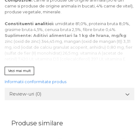
carne si produse de origine animala in bucati, 4% carne de vitel),
produse vegetale, minerale.
Constituenti analitici:
umiditate 81,0%, proteina bruta 8,0%,
grasime bruta 4,5%, сenusa bruta 2,5%, fibre brute 0,4%.
Suplimente: Aditivi alimentari la 1 kg de hrana, mg/kg
:
zinc (oxid de zinc) 344,45 mg, mangan (oxid de mangan (II)) 3,31
mg, iod (iodat de calciu granulat acoperit, anhidru) 0,80 mg, fier
(sulfat de fier (II) monohidrat) 26,5 mg. vitamina A (acetat de
retinil) 7.420 UI; vitamina D3 (colecalciferol) 397 UI; vitamina E
(acetat de all-rac-alfa-tocoferil) 53,53 mg; vitamina B2
(riboflavina )2,92 mg, vitamina B12 ( cianocobalamina) 15,9 mg;
Vezi mai mult
biotina 265 µg.
Informatii conformitate produs
Valoarea energetica (calorica) 100 g de hrana:
349.0 kJ
Review-uri
(0)
(84.0 kcal).
Depozitare:
A se pastra intr-un loc uscat si racoros, la o
temperatura cuprinsa intre +6 ºС si +30 ºС. Dupa deschidere,
pastrati in frigider timp de maximum 48 de ore.
Produse similare
Mod de servire:
Serviti hrana la temperatura camerei. Cainele
dumnevoastra trebuie sa aiba acces permanent la apa
proaspata de baut.