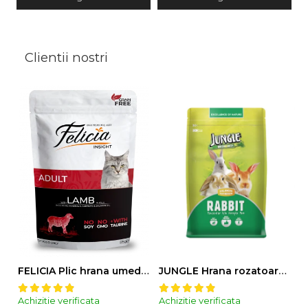
Clientii nostri
FELICIA Plic hrana umeda pentru pisici adulte, cu Miel, Set 12x85g
JUNGLE Hrana rozatoare IEPURI 500g
Achizitie verificata
Achizitie verificata
Ac