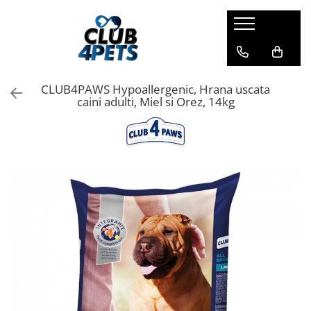
Caini
Pisici
Igiena&Cosmetica
Hrana uscata
Asternut & Litiere
Sampon&Balsam
CLUB4PAWS Hypoallergenic, Hrana uscata
Hrana umeda
Hrana uscata
Odorizante pentru litiera
caini adulti, Miel si Orez, 14kg
Recompense
Hrana umeda
Suplimente
Recompense
Suplimente