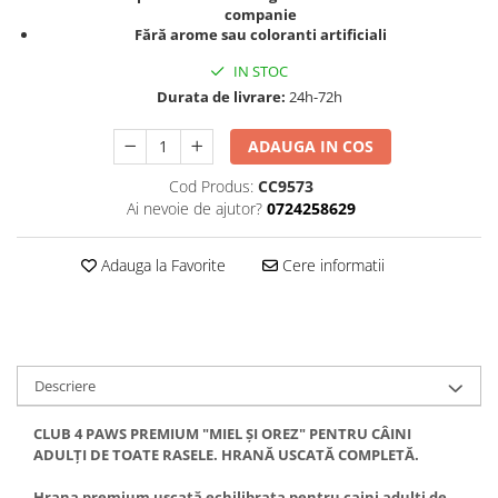
companie
Fără arome sau coloranti artificiali
IN STOC
Durata de livrare:
24h-72h
ADAUGA IN COS
Cod Produs:
CC9573
Ai nevoie de ajutor?
0724258629
Adauga la Favorite
Cere informatii
Descriere
CLUB 4 PAWS PREMIUM "MIEL ȘI OREZ" PENTRU CÂINI
ADULȚI DE TOATE RASELE. HRANĂ USCATĂ COMPLETĂ.
Hrana premium uscată echilibrata pentru caini adulti de