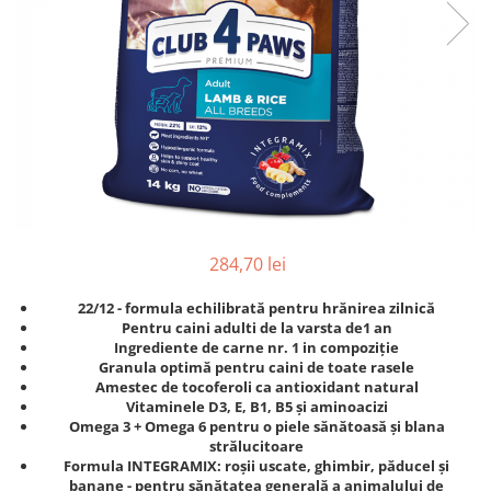
284,70 lei
22/1
2 - formula echilibrată pentru hrănirea zilnică
Pentru caini adulti de la varsta de1 an
Ingrediente de carne nr. 1 in compoziție
Granula optimă pentru ca
ini de toate rasele
Amestec de tocoferoli ca antioxidant natural
Vitaminele D3, E, B1, B5 și aminoacizi
Omega 3 + Omega 6 pentru o piele sănătoasă și blana
strălucitoare
Formula INTEGRAMIX: roșii uscate, ghimbir, păducel și
banane - pentru sănătatea generală a animalului de