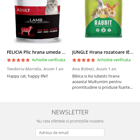
FELICIA Plic hrana umeda pentru pisici adulte, cu Miel, Set 12x85g
JUNGLE Hrana rozatoare IEPURI 500g
Achizitie verificata
Achizitie verificata
Teodoriu Marcela,
Acum 1 an
Ana Bobeci,
Acum 1 an
V
Happy cat, happy life!!
Bibica si Asi iubestc hrana
A
aceasta! Multumim pentru
a
promtitudine si produse foarte
e
foarte bune pentru micutii
u
nostrii
p
NEWSLETTER
Nu rata ofertele si promotiile noastre