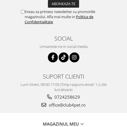
Vreau sa primesc newsletter cu promotiile
magazinului. Afla mai multe in
Politica de
Confidentialitate
SOCIAL
Urmareste-ne in social media
SUPORT CLIENTI
Luni-Vineri, 09:00-17:00 (Timp raspuns email: 1-2 zile
lucratoare)
0724258629
office@club4pet.ro
MAGAZINUL MEU