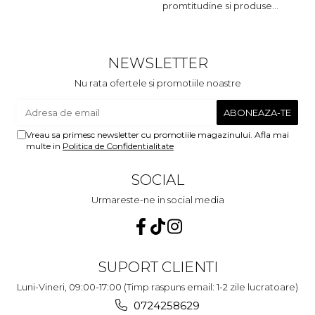
promtitudine si produse
s
foarte foarte bune pentru
m
micutii nostrii
u
c
NEWSLETTER
Nu rata ofertele si promotiile noastre
Vreau sa primesc newsletter cu promotiile magazinului. Afla mai
multe in
Politica de Confidentialitate
SOCIAL
Urmareste-ne in social media
SUPORT CLIENTI
Luni-Vineri, 09:00-17:00 (Timp raspuns email: 1-2 zile lucratoare)
0724258629