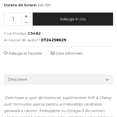
Durata de livrare:
24h-72h
Adauga in cos
Cod Produs:
C5482
Ai nevoie de ajutor?
0724258629
Adauga la Favorite
Cere informatii
Descriere
Delicioase și ușor de mestecat, suplimentele Soft & Chewy
sunt formulate special pentru a îmbunătăți sănătatea
generală a câinilor. Îmbogățite cu Omega-3 din somon,