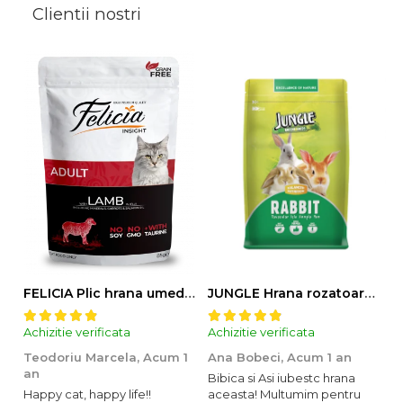
Clientii nostri
FELICIA Plic hrana umeda pentru pisici adulte, cu Miel, Set 12x85g
JUNGLE Hrana rozatoare IEPURI 500g
Achizitie verificata
Achizitie verificata
Ac
Teodoriu Marcela,
Acum 1
Ana Bobeci,
Acum 1 an
V
an
Bibica si Asi iubestc hrana
A
Happy cat, happy life!!
aceasta! Multumim pentru
o