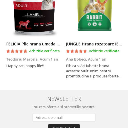
FELICIA Plic hrana umeda pentru pisici adulte, cu Miel, Set 12x85g
JUNGLE Hrana rozatoare IEPURI 500g
Achizitie verificata
Achizitie verificata
Teodoriu Marcela,
Acum 1 an
Ana Bobeci,
Acum 1 an
V
Happy cat, happy life!!
Bibica si Asi iubestc hrana
A
aceasta! Multumim pentru
a
promtitudine si produse foarte
e
foarte bune pentru micutii
u
nostrii
p
NEWSLETTER
Nu rata ofertele si promotiile noastre