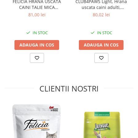
FELICIA HRANA USCATA
CLUB4PAWS Light, Hrana
A se pune la dispoziție un bol cu apă proaspată.
CAINI TALIE MICA
uscata caini adulti,
A se păstra în locuri uscate și răcoroase.
PREVENTIVE SOMON 3kg
Controlul greutatii, Talie
81,00 lei
80,02 lei
mica, Curcan, 5kg
A se consuma înainte de: vezi pe ambalaj.
IN STOC
IN STOC
ADAUGA IN COS
ADAUGA IN COS
CLIENTII NOSTRI