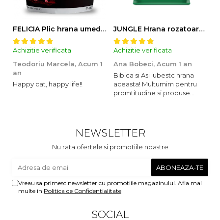
FELICIA Plic hrana umeda pentru pisici adulte, cu Miel, Set 12x85g
JUNGLE Hrana rozatoare IEPURI 500g
Achizitie verificata
Achizitie verificata
Ac
Teodoriu Marcela,
Acum 1
Ana Bobeci,
Acum 1 an
V
an
Bibica si Asi iubestc hrana
A
Happy cat, happy life!!
aceasta! Multumim pentru
o
promtitudine si produse
s
foarte foarte bune pentru
m
micutii nostrii
u
c
NEWSLETTER
Nu rata ofertele si promotiile noastre
Vreau sa primesc newsletter cu promotiile magazinului. Afla mai
multe in
Politica de Confidentialitate
SOCIAL