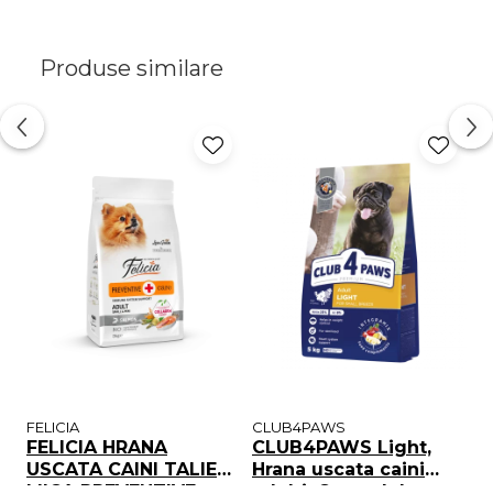
Produse similare
FELICIA
CLUB4PAWS
C
FELICIA HRANA
CLUB4PAWS Light,
C
USCATA CAINI TALIE
Hrana uscata caini
u
MICA PREVENTIVE
adulti, Controlul
t