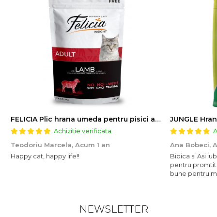
FELICIA Plic hrana umeda pentru pisici adulte, cu Miel, Set 12x85g
JUNGLE Hran
Achizitie verificata
A
Teodoriu Marcela,
Acum 1 an
Ana Bobeci,
A
Happy cat, happy life!!
Bibica si Asi i
pentru promtit
bune pentru mic
NEWSLETTER