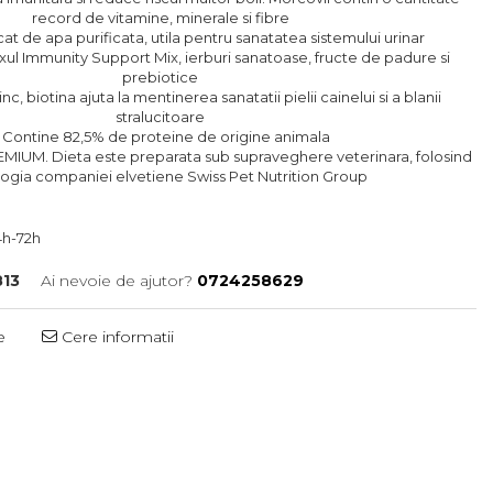
record de vitamine, minerale si fibre
cat de apa purificata, utila pentru sanatatea sistemului urinar
ul Immunity Support Mix, ierburi sanatoase, fructe de padure si
prebiotice
nc, biotina ajuta la mentinerea sanatatii pielii cainelui si a blanii
stralucitoare
 Contine 82,5% de proteine de origine animala
IUM. Dieta este preparata sub supraveghere veterinara, folosind
ogia companiei elvetiene Swiss Pet Nutrition Group
h-72h
13
Ai nevoie de ajutor?
0724258629
e
Cere informatii