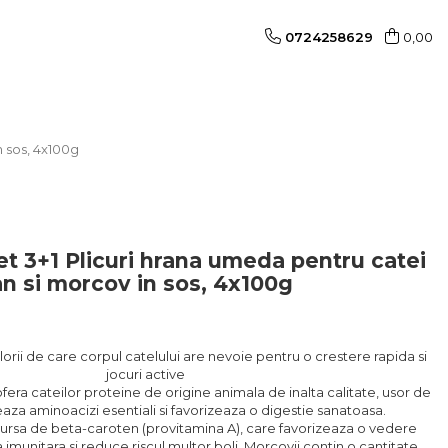
0724258629
0,00
n sos, 4x100g
 3+1 Plicuri hrana umeda pentru catei
an si morcov in sos, 4x100g
orii de care corpul catelului are nevoie pentru o crestere rapida si
jocuri active
era cateilor proteine de origine animala de inalta calitate, usor de
eaza aminoacizi esentiali si favorizeaza o digestie sanatoasa.
sursa de beta-caroten (provitamina A), care favorizeaza o vedere
 imunitara si reduce riscul multor boli. Morcovii contin o cantitate