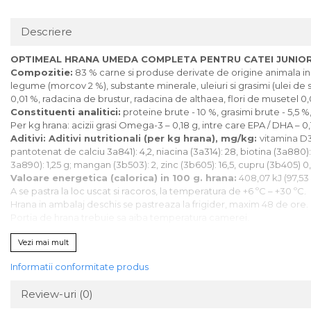
Descriere
OPTIMEAL HRANA UMEDA COMPLETA PENTRU CATEI JUNIORI
Compozitie:
83 % carne si produse derivate de origine animala in b
legume (morcov 2 %), substante minerale, uleiuri si grasimi (ulei de 
0,01 %, radacina de brustur, radacina de althaea, flori de musetel 0,
Constituenti analitici:
proteine brute - 10 %, grasimi brute - 5,5 %,
Per kg hrana: acizii grasi Omega-3 – 0,18 g, intre care EPA / DHA – 0,
Aditivi: Aditivi nutritionali (per kg hrana), mg/kg:
vitamina D3 
pantotenat de calciu 3а841): 4,2, niacina (3а314): 28, biotina (3a880): 
3а890): 1,25 g; mangan (3b503): 2, zinc (3b605): 16,5, cupru (3b405) 0,5
Valoare energetica (calorica) in 100 g. hrana:
408,07 kJ (97,53 
A se pastra la loc uscat si racoros, la temperatura de +6 ºС – +30 ºC.
Hrana in ambalaj deschis se pastreaza la frigider, maxim 48 de ore.
Portia de hrana trebuie sa aiba temperatura camerei.
Hrana se introduce treptat in ratia alimentara (cel putin in primele 5 z
Vezi mai mult
Asigura-i animalului acces permanent la apa potabila proaspata si c
Informatii conformitate produs
Review-uri
(0)