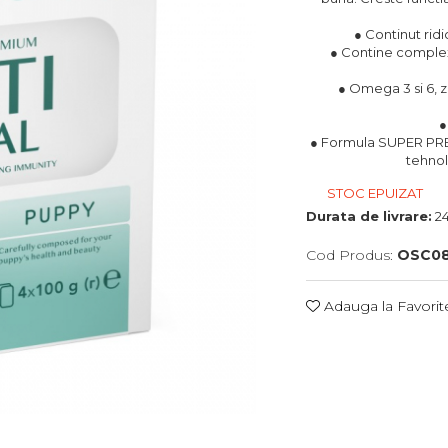
● Continut ridi
● Contine complex
● Omega 3 si 6, zi
●
● Formula SUPER PREM
tehnol
STOC EPUIZAT
Durata de livrare:
24
Cod Produs:
OSC08
Adauga la Favorit