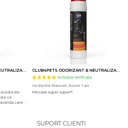
CLUB4PETS ODORIZANT & NEUTRALIZATOR DE MIROS PENTRU LITIERĂ, CU AROMĂ DE LAVANDĂ, 500g
CLUB4PETS ODORIZANT & NEUTRALIZATOR DE MIROS PENTRU LITIERĂ, CU AROMĂ DE FRUCTE, 500g
Achizitie verificata
Iordache Manuel,
Acum 1 an
 acesta ste
Miroase super super!!!
este ce
lavanda care
SUPORT CLIENTI