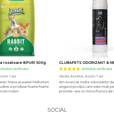
a rozatoare IEPURI 500g
chizitie verificata
Achizitie verificata
cum 1 an
Vaida Aurelia,
Acum 1 an
ubestc hrana aceasta! Multumim
Am incercat multe odorizante da
udine si produse foarte foarte
singurul produs care este mult p
utii nostrii
promite- are un miros frumos de 
persista 10!
SOCIAL