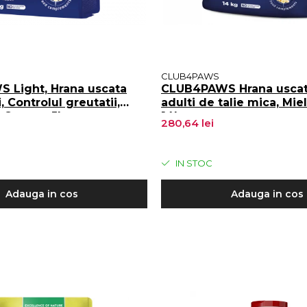
CLUB4PAWS
 Light, Hrana uscata
CLUB4PAWS Hrana uscata
i, Controlul greutatii,
adulti de talie mica, Miel
, Curcan, 5kg
14kg
280,64 lei
IN STOC
Adauga in cos
Adauga in cos