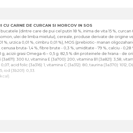
 CU CARNE DE CURCAN SI MORCOV IN SOS
ucatele (dintre care de pui cel putin 18 %, inima de vita 15 %, curcan 8
somon, ulei de limba mielului), cereale, produse derivate de origine veg
01 %, urzica 0,01 %, cimbru 0,01 %), MOS (prebiotic- manan oligozaharide
 cenusa bruta- 1,4 %, fibre brute - 0,3 %, umiditate - 79 %, calciu - 0,28
1 g, acizii grasi Omega-6 – 0,5 g. 82,5 % din proteinele de hrana - de or
(3a671): 300 IU, vitamina Е (3a700): 200, vitamina В1 (3а821): 3,58, vitam
0,07, acid folic (3а316): 1, vitamina C (3a312): 80, taurina (3a370): 1012,
, iod (3b201): 0,33.
kcal).
ile).
urata.