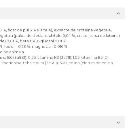
 %, ficat de pui 5 % si altele), extracte de proteine vegetale,
etala (pulpa de sfecla, rachitele 0,04 %, craite (sursa de luteina)
) 0,01 %, beta 1,3/1,6 glucani 0,01 %.
 %, fosfor - 0,23 %, magneziu - 0,016 %.
igine animala.
ina B6 (3a831): 0,56, vitamina К3 (3а711): 1,05, vitamina В5 (D-
 DL-metionina, tehnic pura (3с301): 500, colina (clorura de colina