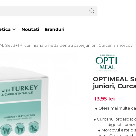
tica
Noutati
Branduri
 Set 3+1 Plicuri hrana umeda pentru catei juniori, Curcan si morcov i
OPTIMEAL Set
juniori, Curc
13,95 lei
● Ofera mai multe cal
● Curcanul proaspat of
digerat, furniz
● Morcovul este o 
buna. Creste functia