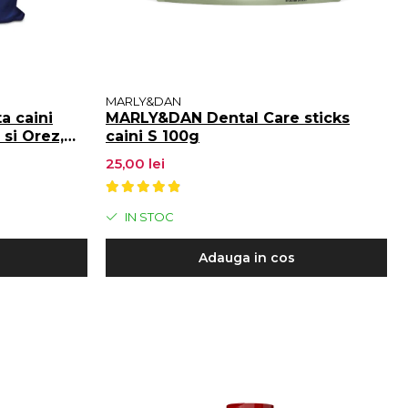
MARLY&DAN
 caini
MARLY&DAN Dental Care sticks
 si Orez,
caini S 100g
25,00 lei
IN STOC
Adauga in cos