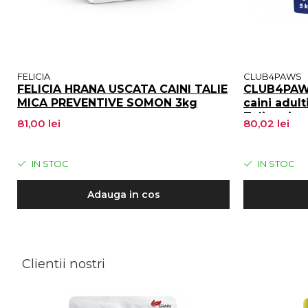
FELICIA
CLUB4PAWS
FELICIA HRANA USCATA CAINI TALIE
CLUB4PAWS
MICA PREVENTIVE SOMON 3kg
caini adult
Talie mica
81,00 lei
80,02 lei
IN STOC
IN STOC
Adauga in cos
Clientii nostri