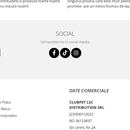
mtitudine si produse foarte foarte
singurul produs care este mult peste
u micutii nostrii
promite- are un miros frumos de la
persista 10!
SOCIAL
Urmareste-ne in social media
DATE COMERCIALE
 Plata
CLUBPET LSC
DISTRIBUTION SRL
e Retur
J23/8301/2022
Produselor
RO 36123837
Str.Unirii, Nr.2A