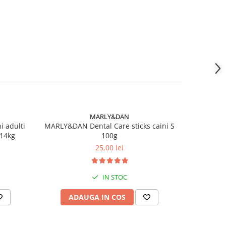
MARLY&DAN
 adulti
MARLY&DAN Dental Care sticks caini S
MARLY&D
 14kg
100g
HIP&
25,00 lei
IN STOC
ADAUGA IN COS
AD