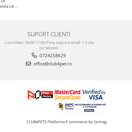
 ce
au venit amba
vanda care
Multumesc!
SUPORT CLIENTI
Luni-Vineri, 09:00-17:00 (Timp raspuns email: 1-2 zile
lucratoare)
0724258629
office@club4pet.ro
CLUB4PETS
Platforma E-commerce by Gomag