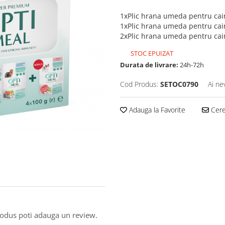
1xPlic hrana umeda pentru caini
1xPlic hrana umeda pentru cain
2xPlic hrana umeda pentru caini 
STOC EPUIZAT
Durata de livrare:
24h-72h
Cod Produs:
SETOC0790
Ai ne
Adauga la Favorite
Cere 
produs poti adauga un review.