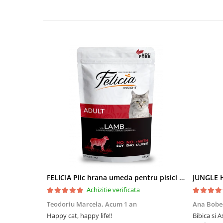
FELICIA Plic hrana umeda pentru pisici adulte, cu Miel, Set 12x85g
JUNGLE H
Achizitie verificata
Teodoriu Marcela,
Acum 1 an
Ana Bobe
Happy cat, happy life!!
Bibica si 