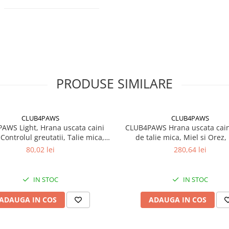
PRODUSE SIMILARE
CLUB4PAWS
CLUB4PAWS
AWS Light, Hrana uscata caini
CLUB4PAWS Hrana uscata caini
 Controlul greutatii, Talie mica,
de talie mica, Miel si Orez,
Curcan, 5kg
80,02 lei
280,64 lei
IN STOC
IN STOC
ADAUGA IN COS
ADAUGA IN COS