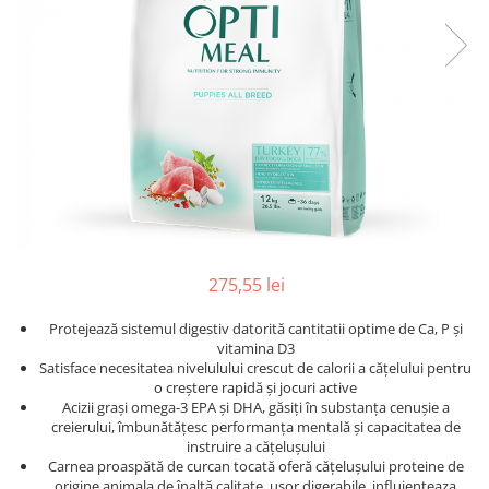
275,55 lei
Protejează sistemul digestiv datorită cantitatii optime de Ca, P și
vitamina D3
Satisface necesitatea nivelulului crescut de calorii a cățelului pentru
o creștere rapidă și jocuri active
Acizii grași omega-3 EPA și DHA, găsiți în substanța cenușie a
creierului, îmbunătățesc performanța mentală și capacitatea de
instruire a cățelușului
Carnea proaspătă de curcan tocată oferă cățelușului proteine ​​de
origine animala de înaltă calitate, ușor digerabile, influienteaza