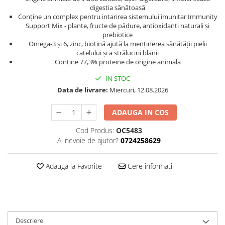
digestia sănătoasă
Conține un complex pentru intarirea sistemului imunitar Immunity
Support Mix - plante, fructe de pădure, antioxidanți naturali și
prebiotice
Omega-3 și 6, zinc, biotină ajută la menținerea sănătății pielii
catelului și a strălucirii blanii
Conține 77,3% proteine de origine ​​animala
IN STOC
Data de livrare:
Miercuri, 12.08.2026
ADAUGA IN COS
Cod Produs:
OC5483
Ai nevoie de ajutor?
0724258629
Adauga la Favorite
Cere informatii
Descriere