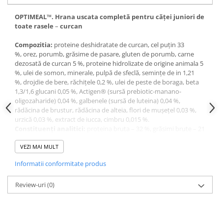
OPTIMEAL
™.
Hrana
uscat
a
completă pentru căţe
i
juniori de
toate r
asele
–
curcan
Compo
zitia
:
proteine deshidratate de curcan, cel puţin 33
%,
orez,
porumb,
grăsime de pasare,
gluten de porumb, carne
dezosată de curcan 5 %, proteine hidrolizate de origine animala 5
%, ulei de somon, minerale, pulpă de sfeclă, semințe de in 1,21
%,
drojdie de bere,
răchiţele 0,2 %, ulei de peste de boraga, beta
1,3/1,6 glucani 0,05 %, Actigen® (sursă prebiotic-manano-
oligozaharide) 0,04 %, galbenele (sursă de luteina) 0,04 %,
rădăcina de brustur, rădăcina de alteia, flori de muşeţel 0,03 %,
urzică 0,03 %, extract de iucca, cimbru 0,015 %.
Constituenţi analitici:
proteina bruta – 32 %, grăsimi brute – 21
%,
cenuşă brută – 5,2 %, celuloză brută – 1,2 %, umeditate – 8 %,
calciu – 1,05 %,
VEZI MAI MULT
fosfor – 0,97 %,magneziu – 0,07 %.
Aditivi (p
er
kg
hran
ă
)
: acizii graşi Omega- 3 – 7,5 g, între
Informatii conformitate produs
care EPA / DHA – 3,8 g, acizii grași Omega- 6 – 43,2 g. 77,3 % din
proteinele - de origine animală.
Aditivi
Review-uri
:
vitamine
(0)
(
per
kg
hran
ă),
mg
/
kg
: vitamina A (3a672a):
20 250 UI,
vitamina D
(3a671): 1 080 UI, vitamina E (3a700):
3
675,
vitamina C (3a300): 270,
vitamina B
(3a831): 3,
biotină
6
(3a880): 0,19,
taurină (3a370): 1 890, vitamina B
(ribofravină): 7,1,
2