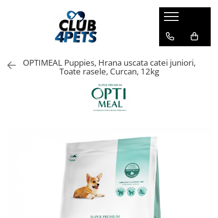
Caini
Pisici
Igiena&Cosmetica
Hrana uscata
Asternut & Litiere
Sampon&Balsam
OPTIMEAL Puppies, Hrana uscata catei juniori,
Hrana umeda
Hrana uscata
Odorizante pentru litiera
Toate rasele, Curcan, 12kg
Recompense
Hrana umeda
Suplimente
Recompense
Suplimente