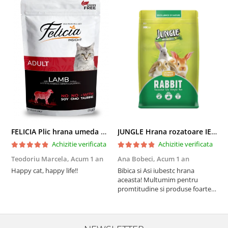
FELICIA Plic hrana umeda pentru pisici adulte, cu Miel, Set 12x85g
JUNGLE Hrana rozatoare IEPURI 500g
Achizitie verificata
Achizitie verificata
Teodoriu Marcela,
Acum 1 an
Ana Bobeci,
Acum 1 an
V
Happy cat, happy life!!
Bibica si Asi iubestc hrana
A
aceasta! Multumim pentru
a
promtitudine si produse foarte
e
foarte bune pentru micutii
u
nostrii
p