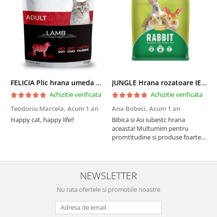
FELICIA Plic hrana umeda pentru pisici adulte, cu Miel, Set 12x85g
JUNGLE Hrana rozatoare IEPURI 500g
Achizitie verificata
Achizitie verificata
Teodoriu Marcela,
Acum 1 an
Ana Bobeci,
Acum 1 an
V
Happy cat, happy life!!
Bibica si Asi iubestc hrana
A
aceasta! Multumim pentru
a
promtitudine si produse foarte
e
foarte bune pentru micutii
u
nostrii
p
NEWSLETTER
Nu rata ofertele si promotiile noastre