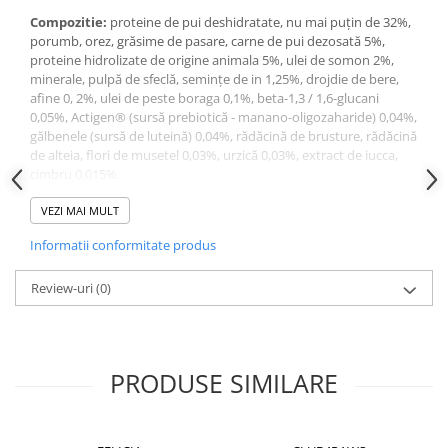
Compozitie:
proteine ​​de pui deshidratate, nu mai puțin de 32%,
porumb, orez, grăsime de pasare, carne de pui dezosată 5%,
proteine ​​hidrolizate de origine animala 5%, ulei de somon 2%,
minerale, pulpă de sfeclă, semințe de in 1,25%, drojdie de bere,
afine 0, 2%, ulei de peste boraga 0,1%, beta-1,3 / 1,6-glucani
0,05%, Actigen® (sursă prebiotică - manano-oligozaharide) 0,04%,
gălbenele (sursă de luteină) 0,04%, rădăcină de brusture, rădăcină
de alteia, flori de musetel 0,03%, urzică 0,03%, extract de iucca,
cimbru 0,015%.
Constituenţi analitici:
proteină brută 28 g, grăsime brută 18 g,
cenușă brută 5,2 g, fibre brute 1,4 g, calciu 1,25 g, fosfor 0,87 g,
VEZI MAI MULT
magneziu 0,09 g
Informatii conformitate produs
Aditivi (per kg) furaje:
acizi grași omega-3 7,1 g, EPA / DHA 3,8 g,
acizi grași omega-6 37,8 g
Aditivi
Review-uri
:
vitamine
(0)
(
per
kg
hran
ă),
mg
/
kg
: vitamina A 18.000 UI,
vitamina D3 960 UI, vitamina E 600, vitamina C 240, vitamina B6
2.67, vitamina H (biotină) 0,17, taurină 1 320, zinc 114,5, cupru
12.26, mangan 2.81, seleniu 0,09, clorhidrat de glucozamină
500,sulfat de condroitină 7
PRODUSE SIMILARE
Aditivi tehnologici
(
per
kg
hran
ă)
, mg/kg
: antioxidant natural:
330, extract natural de tocoferol: 600.
Valoare energetică (caloricitate) în 100 g. hrană
: 1702,26 kJ