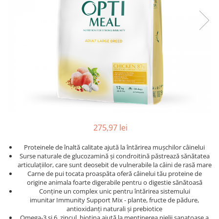
275,97 lei
Proteinele de înaltă calitate ajută la întărirea mușchilor câinelui
Surse naturale de glucozamină și condroitină păstrează sănătatea
articulațiilor, care sunt deosebit de vulnerabile la câini de rasă mare
Carne de pui tocata proaspăta oferă câinelui tău proteine ​​de
origine animala foarte digerabile pentru o digestie sănătoasă
Conține un complex unic pentru întărirea sistemului
imunitar Immunity Support Mix - plante, fructe de pădure,
antioxidanți naturali și prebiotice
Omega-3 și 6, zincul, biotina ajută la menținerea pielii sanatoase a