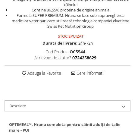
câinelui
Conține 86,55% proteine de origine ​​animala
Formula SUPER PREMIUM. Hrana se face sub supravegherea
medicilor veterinari care utilizează tehnologia companiei elvețiene
Swiss Pet Nutrition Group
STOC EPUIZAT
Durata de livrare:
24h-72h
Cod Produs:
OC5544
Ai nevoie de ajutor?
0724258629
Adauga la Favorite
Cere informatii
Descriere
OPTIMEAL™. Hrana completa pentru câinii adulți de talie
mare - PUI