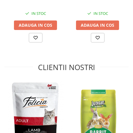
mica, Curcan, 5kg
- Conține acizi grași esențiali Omega-3 și Omega-6, care
contribuie la menținerea unui sistem imunitar puternic, la
IN STOC
IN STOC
sănătatea pielii și a blănii.
ADAUGA IN COS
ADAUGA IN COS
- Oferă proteine de înaltă calitate, esențiale pentru
dezvoltarea masei musculare și pentru susținerea unui
metabolism sănătos.
- Îmbunătățește funcțiile cognitive, contribuind la
dezvoltarea și menținerea sănătății creierului.
- Sprijină sănătatea cardiovasculară, reducând riscul
CLIENTII NOSTRI
afecțiunilor cardiace.
2.
Superalimente și extracte naturale
- Morcovi, mere, roșii și merișoare – bogate în antioxidanți
naturali, care contribuie la prevenirea stresului oxidativ și
la susținerea sistemului imunitar.
- Extract de Yucca schidigera – reduce mirosurile neplăcute
ale excrementelor, îmbunătățind confortul în locuință.
- Drojdia de bere și fibre vegetale – ajută la reglarea
digestiei și menținerea unei flore intestinale echilibrate.