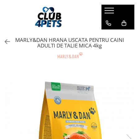
Caini
Pisici
Igiena&Cosmetica
Hrana uscata
Asternut & Litiere
Sampon&Balsam
MARLY&DAN HRANA USCATA PENTRU CAINI
Hrana umeda
Hrana uscata
Odorizante pentru litiera
ADULTI DE TALIE MICA 4kg
Recompense
Hrana umeda
Suplimente
Recompense
Suplimente