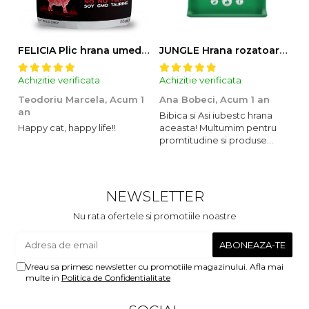
FELICIA Plic hrana umeda pentru pisici adulte, cu Miel, Set 12x85g
JUNGLE Hrana rozatoare IEPURI 500g
Achizitie verificata
Achizitie verificata
Ac
Teodoriu Marcela,
Acum 1
Ana Bobeci,
Acum 1 an
V
an
Bibica si Asi iubestc hrana
A
Happy cat, happy life!!
aceasta! Multumim pentru
o
promtitudine si produse
s
foarte foarte bune pentru
m
micutii nostrii
u
c
NEWSLETTER
Nu rata ofertele si promotiile noastre
Vreau sa primesc newsletter cu promotiile magazinului. Afla mai
multe in
Politica de Confidentialitate