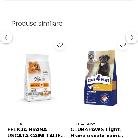
Produse similare
FELICIA
CLUB4PAWS
C
FELICIA HRANA
CLUB4PAWS Light,
C
USCATA CAINI TALIE
Hrana uscata caini
u