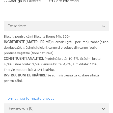
Adauga la Favorite
Cere informatii
Descriere
Biscuiți pentru câini Biscuits Bones Mix 150g
INGREDIENTE (MATERII PRIME):
Cereale (grâu, porumb), zahăr (sirop
de glucoză), grăsimi și uleiuri, carne și produse din carne (pui),
produse vegetale (fibre naturale).
CONSTITUENȚI ANALITICI:
Proteină brută: 10,6%, Grăsimi brute:
4,3%, Fibre brute: 3,5%, Cenușă brută: 4,6%, Umiditate: 12% ,
Energie metabolică: 3124 kcal/kg.
INSTRUCȚIUNI DE HRĂNIRE:
Se administrează ca gustare zilnică
pentru câini.
Informatii conformitate produs
Review-uri
(0)