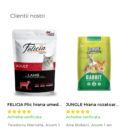
Clientii nostri
FELICIA Plic hrana umeda pentru pisici adulte, cu Miel, Set 12x85g
JUNGLE Hrana rozatoare IEPURI 500g
Achizitie verificata
Achizitie verificata
Ac
Teodoriu Marcela,
Acum 1
Ana Bobeci,
Acum 1 an
V