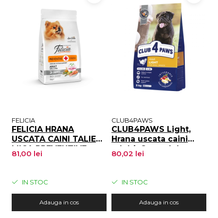
FELICIA
CLUB4PAWS
M
FELICIA HRANA
CLUB4PAWS Light,
M
USCATA CAINI TALIE
Hrana uscata caini
C
MICA PREVENTIVE
adulti, Controlul
1
81,00 lei
80,02 lei
2
SOMON 3kg
greutatii, Talie mica,
Curcan, 5kg
IN STOC
IN STOC
Adauga in cos
Adauga in cos