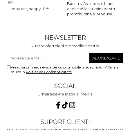
an
Bibica si Asi iubestc hrana
A
Happy cat, happy life!!
aceasta! Multumim pentru
o
promtitudine si produse
s
foarte foarte bune pentru
m
micutii nostrii
u
c
NEWSLETTER
Nu rata ofertele si promotiile noastre
Vreau sa primesc newsletter cu promotiile magazinului. Afla mai
multe in
Politica de Confidentialitate
SOCIAL
Urmareste-ne in social media
SUPORT CLIENTI
Luni-Vineri, 09:00-17:00 (Timp raspuns email: 1-2 zile lucratoare)