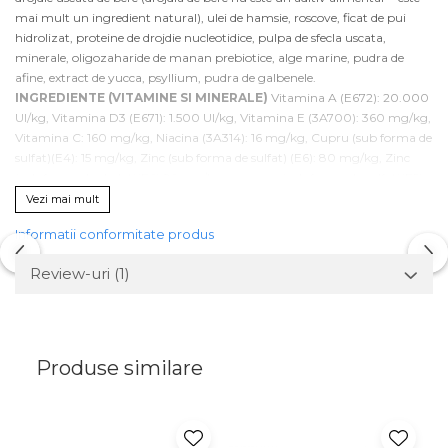
mai mult un ingredient natural), ulei de hamsie, roscove, ficat de pui
hidrolizat, proteine de drojdie nucleotidice, pulpa de sfecla uscata,
minerale, oligozaharide de manan prebiotice, alge marine, pudra de
afine, extract de yucca, psyllium, pudra de galbenele.
INGREDIENTE (VITAMINE SI MINERALE)
Vitamina A (E672): 20.000
UI/kg, Vitamina D3 (E671): 1.500 UI/kg, Vitamina E (3A700): 360 mg/kg,
Vitamina C: 160 mg/kg, Niacina (3A314): 16 mg/kg, Cupru (sub forma de
sulfat)(E4): 15 mg/kg, Zinc (sub forma de sulfat) (E6): 80 mg/kg, Zinc
(sub forma de chelat)(E6) 20 mg/kg, mangan (sub forma de sulfat)(E5):
27 mg/kg, seleniu (sub forma de selenit) (E8): 0,26 mg/kg, glucozamina:
Vezi mai mult
1.000 mg/kg, condroitina: 700 mg/kg.
Informatii conformitate produs
CONSTITUENTI ANALITICI
Proteina bruta: 27%, Grasimi brute: 12%,
Celuloza bruta: 2,5%, Cenusa bruta: 8%, Omega-6: 3,5%,Omega-3: 1,5%,
Review-uri
(1)
Energie metabolizabila: 3707,5 kcal/kg (15,52 MJ/kg).
Hrănire zilnică recomandată
: cantitatea zilnică de hrană este
indicată în tabelul de hrănire.
A se păstra la loc uscat, răcoros, ferit de soare. Hrana trebuie introdusă
treptat în alimentația animalelor (cel puțin în primele 5 zile). Asigurati
Produse similare
animalului acces permanent la apă potabilă curată. Normele individuale
de hrănire pot varia în funcție de vârsta, rasa, nivelul de activitate al
animalului.