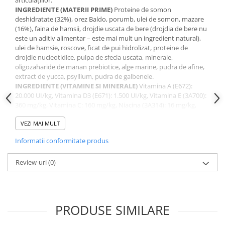
INGREDIENTE (MATERII PRIME)
Proteine de somon
deshidratate (32%), orez Baldo, porumb, ulei de somon, mazare
(16%), faina de hamsii, drojdie uscata de bere (drojdia de bere nu
este un aditiv alimentar – este mai mult un ingredient natural),
ulei de hamsie, roscove, ficat de pui hidrolizat, proteine de
drojdie nucleotidice, pulpa de sfecla uscata, minerale,
oligozaharide de manan prebiotice, alge marine, pudra de afine,
extract de yucca, psyllium, pudra de galbenele.
INGREDIENTE (VITAMINE SI MINERALE)
Vitamina A (E672):
20.000 UI/kg, Vitamina D3 (E671): 1.500 UI/kg, Vitamina E (3A700):
360 mg/kg, Vitamina C: 160 mg/kg, Niacina (3A314): 16 mg/kg,
Cupru (sub forma de sulfat)(E4): 15 mg/kg, Zinc (sub forma de
sulfat) (E6): 80 mg/kg, Zinc (sub forma de chelat)(E6) 20 mg/kg,
VEZI MAI MULT
mangan (sub forma de sulfat)(E5): 27 mg/kg, seleniu (sub forma
Informatii conformitate produs
de selenit) (E8): 0,26 mg/kg, glucozamina: 1.000 mg/kg,
condroitina: 700 mg/kg.
CONSTITUENTI ANALITICI
Review-uri
(0)
Proteina bruta: 27%, Grasimi brute:
12%, Celuloza bruta: 2,5%, Cenusa bruta: 8%, Omega-6:
3,5%,Omega-3: 1,5%, Energie metabolizabila: 3707,5 kcal/kg (15,52
MJ/kg).
Hrănire zilnică recomandată
: cantitatea zilnică de hrană este
PRODUSE SIMILARE
indicată în tabelul de hrănire.
A se păstra la loc uscat, răcoros, ferit de soare. Hrana trebuie