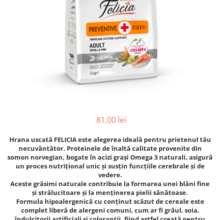
81,00 lei
Hrana uscată FELICIA este alegerea ideală pentru prietenul tău
necuvântător. Proteinele de înaltă calitate provenite din
somon norvegian, bogate în acizi grași Omega 3 naturali, asigură
un proces nutrițional unic și susțin funcțiile cerebrale și de
vedere.
Aceste grăsimi naturale contribuie la formarea unei blăni fine
și strălucitoare și la menținerea pielii sănătoase.
Formula hipoalergenică cu conținut scăzut de cereale este
complet liberă de alergeni comuni, cum ar fi grâul, soia,
îndulcitorii artificiali și coloranții, fiind astfel creată pentru