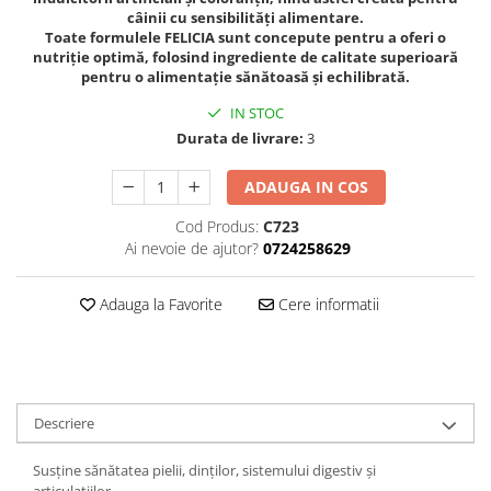
câinii cu sensibilități alimentare.
Toate formulele FELICIA sunt concepute pentru a oferi o
nutriție optimă, folosind ingrediente de calitate superioară
pentru o alimentație sănătoasă și echilibrată.
IN STOC
Durata de livrare:
3
ADAUGA IN COS
Cod Produs:
C723
Ai nevoie de ajutor?
0724258629
Adauga la Favorite
Cere informatii
Descriere
Susține sănătatea pielii, dinților, sistemului digestiv și
articulațiilor.