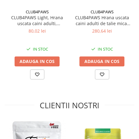
introdusă treptat în alimentația animalelor (cel puțin în primele 5
zile). Asigurati animalului acces permanent la apă potabilă curată.
CLUB4PAWS
CLUB4PAWS
Normele individuale de hrănire pot varia în funcție de vârsta,
CLUB4PAWS Light, Hrana
CLUB4PAWS Hrana uscata
rasa, nivelul de activitate al animalului.
uscata caini adulti,
caini adulti de talie mica,
Controlul greutatii, Talie
Miel si Orez, 14kg
80,02 lei
280,64 lei
mica, Curcan, 5kg
IN STOC
IN STOC
ADAUGA IN COS
ADAUGA IN COS
CLIENTII NOSTRI