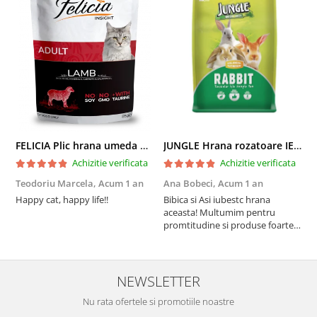
FELICIA Plic hrana umeda pentru pisici adulte, cu Miel, Set 12x85g
JUNGLE Hrana rozatoare IEPURI 500g
Achizitie verificata
Achizitie verificata
Teodoriu Marcela,
Acum 1 an
Ana Bobeci,
Acum 1 an
V
Happy cat, happy life!!
Bibica si Asi iubestc hrana
A
aceasta! Multumim pentru
a
promtitudine si produse foarte
e
foarte bune pentru micutii
u
nostrii
p
NEWSLETTER
Nu rata ofertele si promotiile noastre