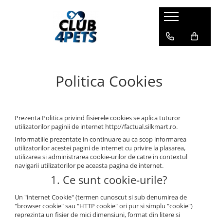
Caini
Pisici
Igiena&Cosmetica
Hrana uscata
Asternut & Litiere
Sampon&Balsam
Hrana umeda
Hrana uscata
Odorizante pentru litiera
Politica Cookies
Recompense
Hrana umeda
Suplimente
Recompense
Suplimente
Prezenta Politica privind fisierele cookies se aplica tuturor
utilizatorilor paginii de internet http://factual.silkmart.ro.
Informatiile prezentate in continuare au ca scop informarea
utilizatorilor acestei pagini de internet cu privire la plasarea,
utilizarea si administrarea cookie-urilor de catre in contextul
navigarii utilizatorilor pe aceasta pagina de internet.
1. Ce sunt cookie-urile?
Un "internet Cookie" (termen cunoscut si sub denumirea de
"browser cookie" sau "HTTP cookie" ori pur si simplu "cookie")
reprezinta un fisier de mici dimensiuni, format din litere si