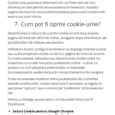
Cookie-urile pastreaza informatii intr-un fisier text de mici
dimensiuni care permit recunoasterea browserului. Aceasta
pagina de internet recunoaste browserul pana cand cookie-urile
expira sau sunt sterse.
7. Cum pot fi oprite cookie-urile?
Dezactivarea si refuzul de a primi cookie-uri pot face aceasta
pagina de internet dificil de vizitat, atragand dupa sine limitari ale
posibilitatilor de utilizare ale acesteia.
Utilizatorii isi pot configura browserul sa respinga fisierele cookie
sau sa fie acceptate cookie-uri de la o pagina de internet anume.
Cu toate acestea, refuzarea sau dezactivarea cookie-urilor nu
inseamna ca nu veti mai primi publicitate online - ci doar ca
aceasta nu va fi adaptata preferintelor si interesele
dumneavoastra, evidentiate prin comportamentul de navigare.
Toate browserele moderne ofera posibilitatea de a schimba
setarile cookie-urilor. Aceste setari pot fi accesate, ca regula, in
sectiunea "optiuni" sau in meniul de "preferinte" al browserului
tau.
Pentru a intelege aceste setari, urmatoarele linkuri pot fi
folositoare:
Setari Cookie pentru Google Chrome