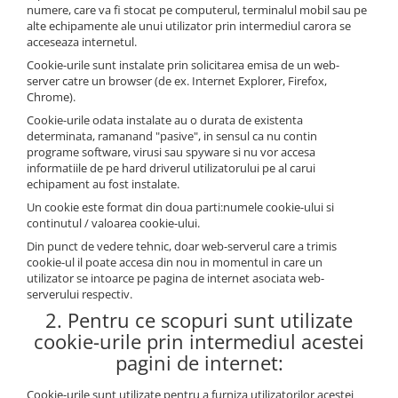
numere, care va fi stocat pe computerul, terminalul mobil sau pe
alte echipamente ale unui utilizator prin intermediul carora se
acceseaza internetul.
Cookie-urile sunt instalate prin solicitarea emisa de un web-
server catre un browser (de ex. Internet Explorer, Firefox,
Chrome).
Cookie-urile odata instalate au o durata de existenta
determinata, ramanand "pasive", in sensul ca nu contin
programe software, virusi sau spyware si nu vor accesa
informatiile de pe hard driverul utilizatorului pe al carui
echipament au fost instalate.
Un cookie este format din doua parti:numele cookie-ului si
continutul / valoarea cookie-ului.
Din punct de vedere tehnic, doar web-serverul care a trimis
cookie-ul il poate accesa din nou in momentul in care un
utilizator se intoarce pe pagina de internet asociata web-
serverului respectiv.
2. Pentru ce scopuri sunt utilizate
cookie-urile prin intermediul acestei
pagini de internet:
Cookie-urile sunt utilizate pentru a furniza utilizatorilor acestei