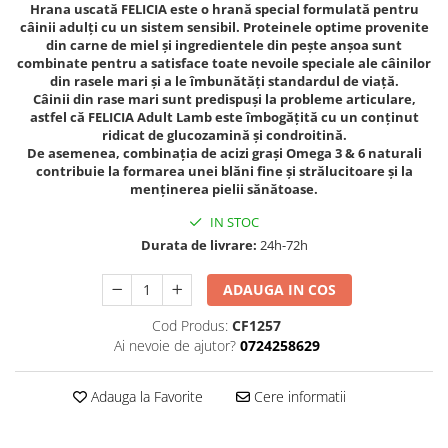
Hrana uscată FELICIA este o hrană special formulată pentru
câinii adulți cu un sistem sensibil. Proteinele optime provenite
din carne de miel și ingredientele din pește anșoa sunt
combinate pentru a satisface toate nevoile speciale ale câinilor
din rasele mari și a le îmbunătăți standardul de viață.
Câinii din rase mari sunt predispuși la probleme articulare,
astfel că FELICIA Adult Lamb este îmbogățită cu un conținut
ridicat de glucozamină și condroitină.
De asemenea, combinația de acizi grași Omega 3 & 6 naturali
contribuie la formarea unei blăni fine și strălucitoare și la
menținerea pielii sănătoase.
IN STOC
Durata de livrare:
24h-72h
ADAUGA IN COS
Cod Produs:
CF1257
Ai nevoie de ajutor?
0724258629
Adauga la Favorite
Cere informatii