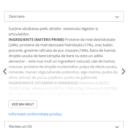
Descriere
Susține sănătatea pielii, dinților, sistemului digestiv și
articulațiilor.
INGREDIENTE (MATERII PRIME)
Proteine de miel deshidratate
(24%), proteine de miel dezosate hidrolizate (17%), orez baldo,
porumb, grasime rafinata de pui, mazare (16%), faina de hamsii,
drojdie uscata de bere (drojdia de bere nu este un aditiv
alimentar – este mai mult un ingredient natural), ulei de hamsii,
roscove, proteine de drojdie nucleotidice, pulpa de sfecla uscata,
minerale, manan oligozaharide prebiotice, alge marine, pudra de
afine, extract de yucca, psyllium, pudra de galbenele.
INGREDIENTE (VITAMINE SI MINERALE)
Vitamina A (E672):
20.000 UI/kg, Vitamina D3 (E671): 1.500 UI/kg, Vitamina E (3A700):
360 mg/kg, Vitamina C: 160 mg/kg, Niacina (3A314): 16 mg/kg,
Cupru (sub forma de sulfat)(E4): 15 mg/kg, Zinc (sub forma de
sulfat) (E6): 80 mg/kg, Zinc (sub forma de chelat)(E6) 20 mg/kg,
VEZI MAI MULT
mangan (sub forma de sulfat)(E5): 27 mg/kg, seleniu (sub forma
Informatii conformitate produs
de selenit) (E8): 0,26 mg/kg, glucozamina: 1.000 mg/kg,
condroitina: 700 mg/kg
CONSTITUENTI ANALITICI
Review-uri
(0)
Proteina bruta:27%, Grasimi