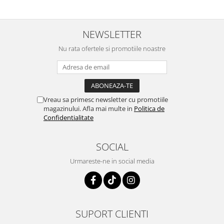
foarte bune pentru micutii
u
nostrii
p
NEWSLETTER
Nu rata ofertele si promotiile noastre
Vreau sa primesc newsletter cu promotiile
magazinului. Afla mai multe in
Politica de
Confidentialitate
SOCIAL
Urmareste-ne in social media
SUPORT CLIENTI