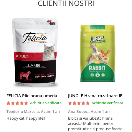
CLIENTII NOSTRI
FELICIA Plic hrana umeda pentru pisici adulte, cu Miel, Set 12x85g
JUNGLE Hrana rozatoare IEPURI 500g
Achizitie verificata
Achizitie verificata
Teodoriu Marcela,
Acum 1 an
Ana Bobeci,
Acum 1 an
V
Happy cat, happy life!!
Bibica si Asi iubestc hrana
A
aceasta! Multumim pentru
a
promtitudine si produse foarte
e