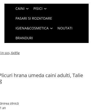
CAINI
PISICI
PASARI SI ROZATOARE
IGIENA&COSMETICA
NOUTATI
BRANDURI
 in sos, 6x85g
icuri hrana umeda caini adulti, Talie
g
ănirea zilnică
 1 an