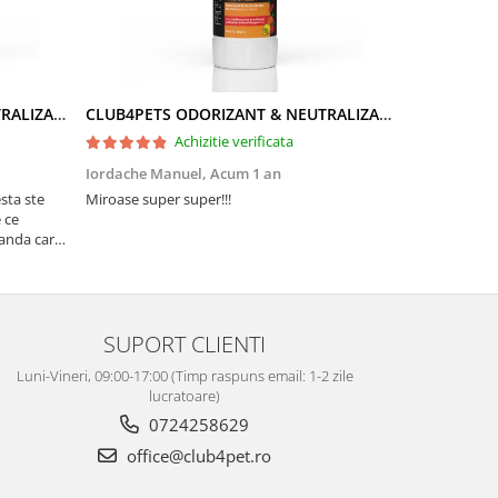
CLUB4PETS ODORIZANT & NEUTRALIZATOR DE MIROS PENTRU LITIERĂ, CU AROMĂ DE LAVANDĂ, 500g
CLUB4PETS ODORIZANT & NEUTRALIZATOR DE MIROS PENTRU LITIERĂ, CU AROMĂ DE FRUCTE, 500g
Achizitie verificata
Iordache Manuel,
Acum 1 an
Valentina R
sta ste
Miroase super super!!!
Pisicuta mea 
 ce
au venit amba
vanda care
Multumesc!
SUPORT CLIENTI
Luni-Vineri, 09:00-17:00 (Timp raspuns email: 1-2 zile
lucratoare)
0724258629
office@club4pet.ro