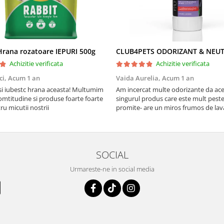
rana rozatoare IEPURI 500g
Achizitie verificata
Achizitie verificata
ci,
Acum 1 an
Vaida Aurelia,
Acum 1 an
Asi iubestc hrana aceasta! Multumim
Am incercat multe odorizante da ace
mtitudine si produse foarte foarte
singurul produs care este mult peste
u micutii nostrii
promite- are un miros frumos de la
persista 10!
SOCIAL
Urmareste-ne in social media