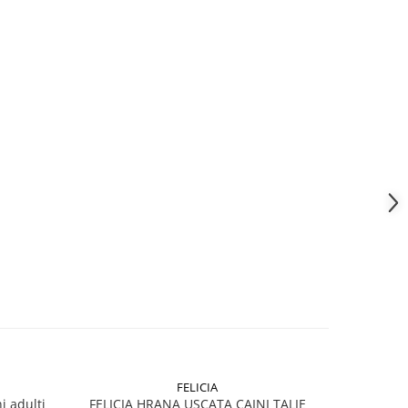
FELICIA
 adulti
FELICIA HRANA USCATA CAINI TALIE
CLUB4PAWS