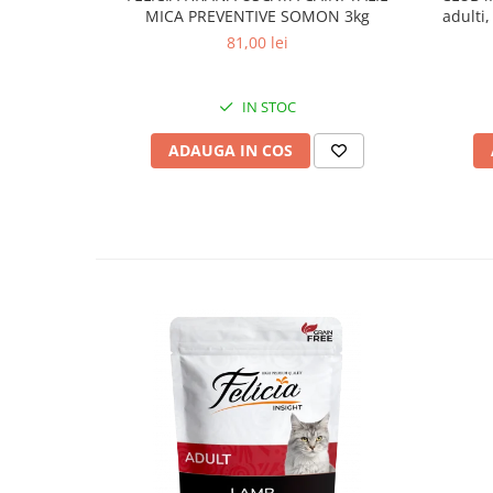
apă potabilă.
MICA PREVENTIVE SOMON 3kg
adulti,
Cantitati individuale de hrană pot varia în funcție de vârstă, 
81,00 lei
animalului.
IN STOC
ADAUGA IN COS