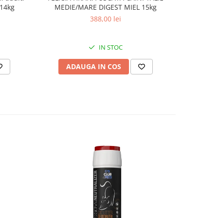
 14kg
MEDIE/MARE DIGEST MIEL 15kg
activi
388,00 lei
IN STOC
ADAUGA IN COS
AD