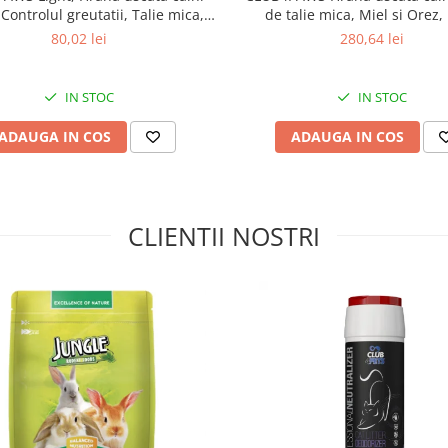
 Controlul greutatii, Talie mica,
de talie mica, Miel si Orez,
rasă, nivel de activitate al
Curcan, 5kg
80,02 lei
280,64 lei
IN STOC
IN STOC
ADAUGA IN COS
ADAUGA IN COS
CLIENTII NOSTRI