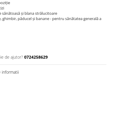
oziție
izi
 sănătoasă și blana strălucitoare
, ghimbir, păducel și banane - pentru sănătatea generală a
ie de ajutor?
0724258629
informatii