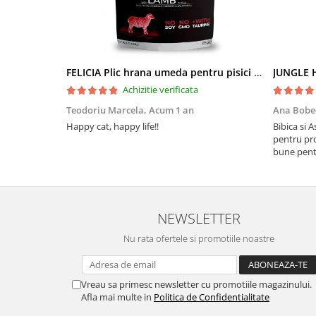
FELICIA Plic hrana umeda pentru pisici adulte, cu Miel, Set 12x85g
JUNGLE H
Achizitie verificata
Teodoriu Marcela,
Acum 1 an
Ana Bobe
Happy cat, happy life!!
Bibica si 
pentru pro
bune pentr
NEWSLETTER
Nu rata ofertele si promotiile noastre
Vreau sa primesc newsletter cu promotiile magazinului.
Afla mai multe in
Politica de Confidentialitate