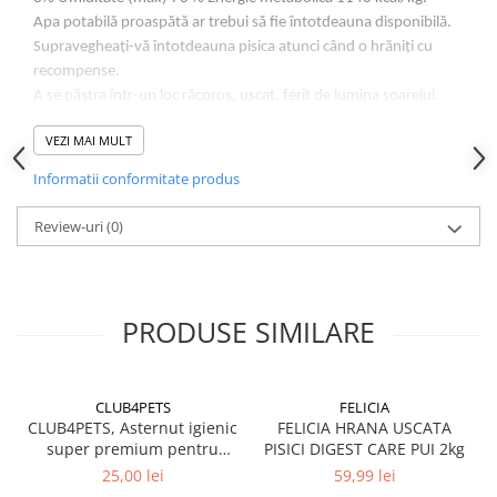
Apa potabilă proaspătă ar trebui să fie întotdeauna disponibilă.
Supravegheați-vă întotdeauna pisica atunci când o hrăniți cu
recompense.
A se păstra într-un loc răcoros, uscat, ferit de lumina soarelui.
Data de expirare și numărul lotului sunt imprimate pe ambalaj.
VEZI MAI MULT
A nu se lasa la îndemâna copiilor.
Nu este destinat pentru consumul uman.
Informatii conformitate produs
Review-uri
(0)
PRODUSE SIMILARE
CLUB4PETS
FELICIA
CLUB4PETS, Asternut igienic
FELICIA HRANA USCATA
super premium pentru
PISICI DIGEST CARE PUI 2kg
pisici, Active Carbon, 5L
25,00 lei
59,99 lei