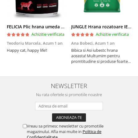
FELICIA Plic hrana umeda pentru pisici adulte, cu Miel, Set 12x85g
JUNGLE Hrana rozatoare IEPURI 500g
Achizitie verificata
Achizitie verificata
Teodoriu Marcela,
Acum 1 an
Ana Bobeci,
Acum 1 an
V
Happy cat, happy life!!
Bibica si Asi iubestc hrana
A
aceasta! Multumim pentru
a
promtitudine si produse foarte
e
foarte bune pentru micutii
u
nostrii
p
NEWSLETTER
Nu rata ofertele si promotiile noastre
Vreau sa primesc newsletter cu promotiile
magazinului. Afla mai multe in
Politica de
Confidentialitate