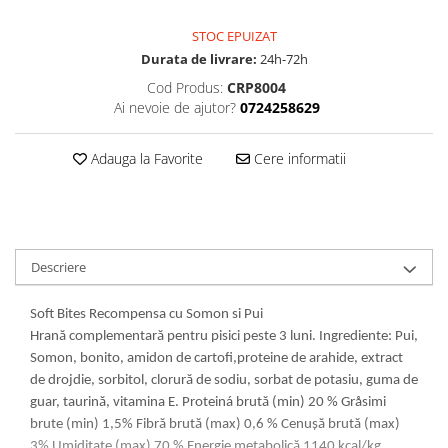
STOC EPUIZAT
Durata de livrare:
24h-72h
Cod Produs:
CRP8004
Ai nevoie de ajutor?
0724258629
Adauga la Favorite
Cere informatii
Descriere
Soft Bites Recompensa cu Somon si Pui
Hrană complementară pentru pisici peste 3 luni. Ingrediente: Pui,
Somon, bonito, amidon de cartofi,proteine de arahide, extract
de drojdie, sorbitol, clorură de sodiu, sorbat de potasiu, guma de
guar, taurină, vitamina E. Proteiná brută (min) 20 % Gråsimi
brute (min) 1,5% Fibră brută (max) 0,6 % Cenuşă brută (max)
3% Umiditate (max) 70 % Energie metabolică 1140 kcal/kg.