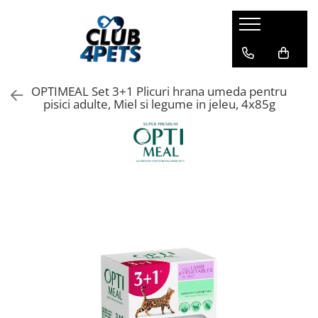
Caini
Pisici
Igiena&Cosmetica
Hrana uscata
Asternut & Litiere
Sampon&Balsam
OPTIMEAL Set 3+1 Plicuri hrana umeda pentru
Hrana umeda
Hrana uscata
Odorizante pentru litiera
pisici adulte, Miel si legume in jeleu, 4x85g
Recompense
Hrana umeda
Suplimente
Recompense
Suplimente