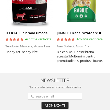
FELICIA Plic hrana umeda pentru pisici adulte, cu Miel, Set 12x85g
JUNGLE Hrana rozatoare IEPURI 500g
Achizitie verificata
Achizitie verificata
Teodoriu Marcela,
Acum 1 an
Ana Bobeci,
Acum 1 an
V
Happy cat, happy life!!
Bibica si Asi iubestc hrana
A
aceasta! Multumim pentru
a
promtitudine si produse foarte
e
foarte bune pentru micutii
u
nostrii
p
NEWSLETTER
Nu rata ofertele si promotiile noastre