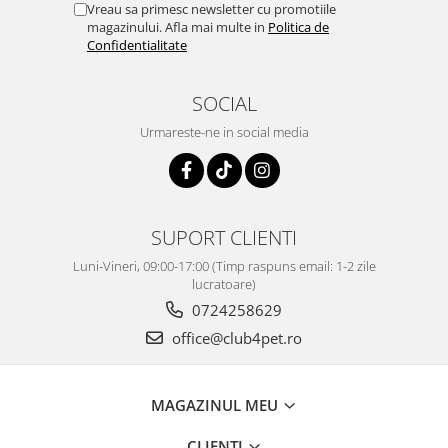
Vreau sa primesc newsletter cu promotiile
magazinului. Afla mai multe in
Politica de
Confidentialitate
SOCIAL
Urmareste-ne in social media
SUPORT CLIENTI
Luni-Vineri, 09:00-17:00 (Timp raspuns email: 1-2 zile
lucratoare)
0724258629
office@club4pet.ro
MAGAZINUL MEU
CLIENTI