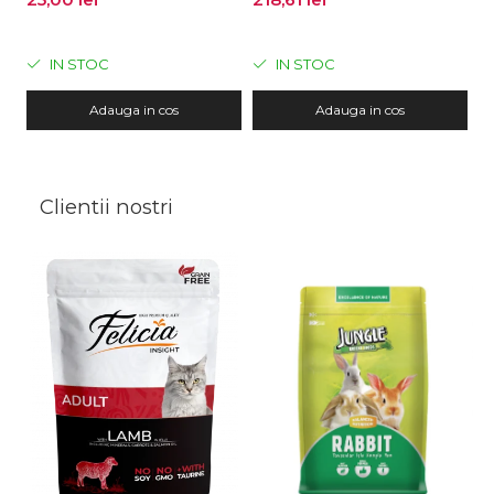
pisici, Active Carbon,
5L
IN STOC
IN STOC
Adauga in cos
Adauga in cos
Clientii nostri