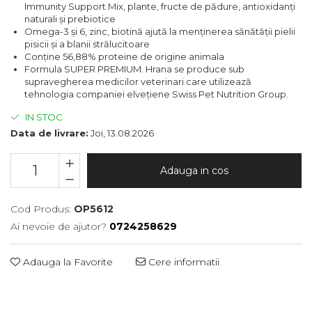
Immunity Support Mix, plante, fructe de pădure, antioxidanți
naturali și prebiotice
Omega-3 și 6, zinc, biotină ajută la menținerea sănătății pielii
pisicii și a blanii strălucitoare
Conține 56,88% proteine ​​de origine animala
Formula SUPER PREMIUM. Hrana se produce sub
supravegherea medicilor veterinari care utilizează
tehnologia companiei elvețiene Swiss Pet Nutrition Group.
IN STOC
Data de livrare:
Joi, 13.08.2026
Adauga in cos
Cod Produs:
OP5612
Ai nevoie de ajutor?
0724258629
Adauga la Favorite
Cere informatii