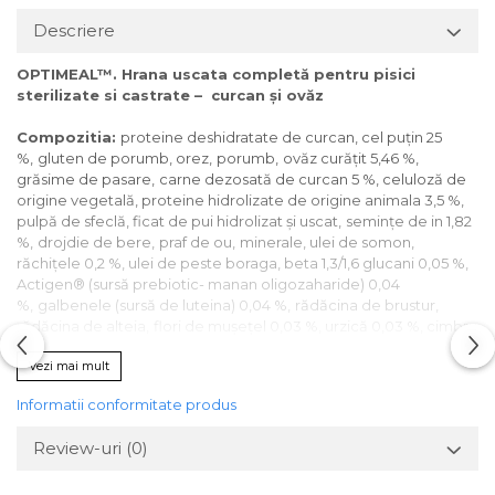
Descriere
OPTIMEAL™. Hrana uscata completă pentru pisici
sterilizate si castrate
– curcan şi ovăz
Compozitia:
proteine deshidratate de curcan, cel puţin 25
%,
gluten de porumb, orez,
porumb,
ovăz curăţit 5,46 %,
grăsime de pasare,
carne dezosată de curcan 5 %, celuloză de
origine vegetală, proteine hidrolizate de origine animala 3,5 %,
pulpă de sfeclă, ficat de pui hidrolizat şi uscat,
semințe de in 1,82
%,
drojdie de bere,
praf de ou,
minerale, ulei de somon,
răchiţele 0,2 %, ulei de peste boraga, beta 1,3/1,6 glucani 0,05 %,
Actigen® (sursă prebiotic- manan oligozaharide) 0,04
%,
galbenele (sursă de luteina) 0,04 %,
rădăcina de brustur,
rădăcina de alteia,
flori de muşeţel 0,03 %, urzică 0,03 %, cimbru
0,015 %.
Vezi mai mult
Constituenţi analitici
: proteina bruta – 37 %, grăsimi brute – 12
%, cenuşă brută – 6,1 %, celuloză brută – 4,8 %, umeditate – 6,5 %,
Informatii conformitate produs
calciu – 0,95 %, fosfor – 0,86 %, potasiu – 0,6 %, magneziu – 0,07
%.
Review-uri
(0)
Aditivi (per
kg
hran
ă
)
:
acizii graşi Omega- 3 – 5,1 g,acizii grași
Omega- 6 – 22,1 g. 56,88 % din proteinele hrana- de origine
animală.