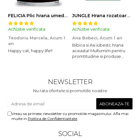
FELICIA Plic hrana umeda pentru pisici adulte, cu Miel, Set 12x85g
JUNGLE Hrana rozatoare IEPURI 500g
Achizitie verificata
Achizitie verificata
Ac
Teodoriu Marcela,
Acum 1
Ana Bobeci,
Acum 1 an
V
an
Bibica si Asi iubestc hrana
A
Happy cat, happy life!!
aceasta! Multumim pentru
o
promtitudine si produse
s
foarte foarte bune pentru
m
micutii nostrii
u
c
NEWSLETTER
Nu rata ofertele si promotiile noastre
Vreau sa primesc newsletter cu promotiile magazinului. Afla mai
multe in
Politica de Confidentialitate
SOCIAL