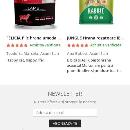
FELICIA Plic hrana umeda pentru pisici adulte, cu Miel, Set 12x85g
JUNGLE Hrana rozatoare IEPURI 500g
Achizitie verificata
Achizitie verificata
Teodoriu Marcela,
Acum 1 an
Ana Bobeci,
Acum 1 an
V
Happy cat, happy life!!
Bibica si Asi iubestc hrana
A
aceasta! Multumim pentru
a
promtitudine si produse foarte
e
foarte bune pentru micutii
u
nostrii
p
NEWSLETTER
Nu rata ofertele si promotiile noastre