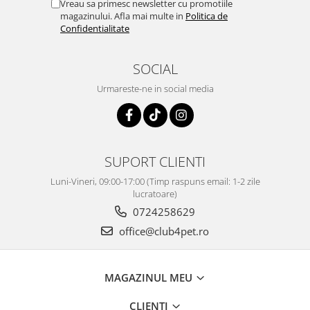
Vreau sa primesc newsletter cu promotiile
magazinului. Afla mai multe in
Politica de
Confidentialitate
SOCIAL
Urmareste-ne in social media
SUPORT CLIENTI
Luni-Vineri, 09:00-17:00 (Timp raspuns email: 1-2 zile
lucratoare)
0724258629
office@club4pet.ro
MAGAZINUL MEU
CLIENTI