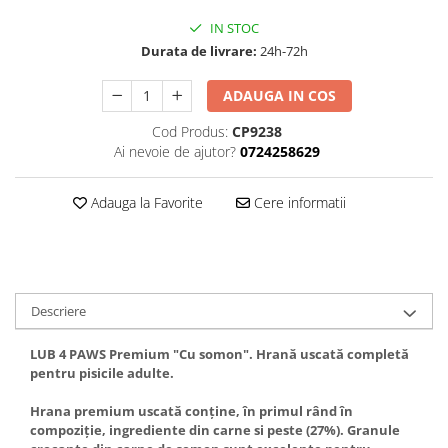
IN STOC
Durata de livrare:
24h-72h
ADAUGA IN COS
Cod Produs:
CP9238
Ai nevoie de ajutor?
0724258629
Adauga la Favorite
Cere informatii
Descriere
LUB 4 PAWS Premium "Cu somon". Hrană uscată completă
pentru pisicile adulte.
Hrana premium uscată conține, în primul rând în
compoziție, ingrediente din carne si peste (27%). Granule