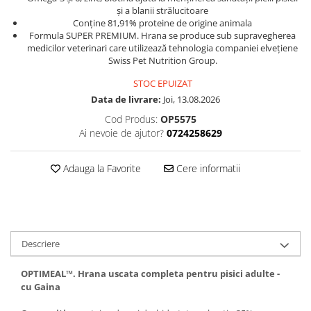
și a blanii strălucitoare
Conține 81,91% proteine ​​de origine animala
Formula SUPER PREMIUM. Hrana se produce sub supravegherea
medicilor veterinari care utilizează tehnologia companiei elvețiene
Swiss Pet Nutrition Group.
STOC EPUIZAT
Data de livrare:
Joi, 13.08.2026
Cod Produs:
OP5575
Ai nevoie de ajutor?
0724258629
Adauga la Favorite
Cere informatii
Descriere
OPTIMEAL™. Hrana uscata completa pentru pisici adulte -
cu Gaina