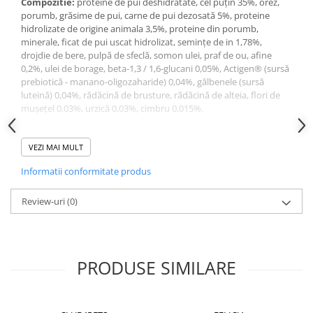
Compozitie:
proteine ​​de pui deshidratate, cel puțin 35%, orez,
porumb, grăsime de pui, carne de pui dezosată 5%, proteine ​​
hidrolizate de origine animala 3,5%, proteine ​​din porumb,
minerale, ficat de pui uscat hidrolizat, semințe de in 1,78%,
drojdie de bere, pulpă de sfeclă, somon ulei, praf de ou, afine
0,2%, ulei de borage, beta-1,3 / 1,6-glucani 0,05%, Actigen® (sursă
prebiotică - manano-oligozaharide) 0,04%, gălbenele (sursă
luteină) 0,04%, rădăcină de brusture, rădăcină de alteia, flori de
mușețel 0,03%, urzică 0,03%, cimbru 0,015%.
Constituenţi analitici:
proteina ​​bruta 34%, grăsime brută 16%,
cenușă brută 6,6%, fibre brute 1,5%, calciu 1,25%, fosfor 1,05%,
VEZI MAI MULT
magneziu 0,09%
Informatii conformitate produs
Aditivi (per kg) hrana:
acizi grași omega-3 5,5 g, acizi grași
omega-6 33,2 g
Review-uri
(0)
Aditivi: vitamine (per kg hrană), mg/kg
: vitamina A 15.000 UI,
vitamina D3 750 UI, vitamina E 600
vitamina C 200, vitamina B6 6, vitamina H (biotină) 0,08, 2100 de
PRODUSE SIMILARE
taurină, fier 35, iod 2.5, cupru 8.2
mangan 38, zinc 148, seleniu 0,09, DL-metionină 2.500
Aditivi tehnologici (per kg hrană), mg/kg
: antioxidant natural