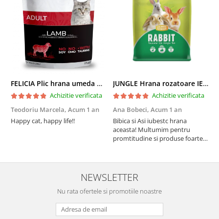
FELICIA Plic hrana umeda pentru pisici adulte, cu Miel, Set 12x85g
JUNGLE Hrana rozatoare IEPURI 500g
Achizitie verificata
Achizitie verificata
Teodoriu Marcela,
Acum 1 an
Ana Bobeci,
Acum 1 an
V
Happy cat, happy life!!
Bibica si Asi iubestc hrana
A
aceasta! Multumim pentru
a
promtitudine si produse foarte
e
foarte bune pentru micutii
u
nostrii
p
NEWSLETTER
Nu rata ofertele si promotiile noastre