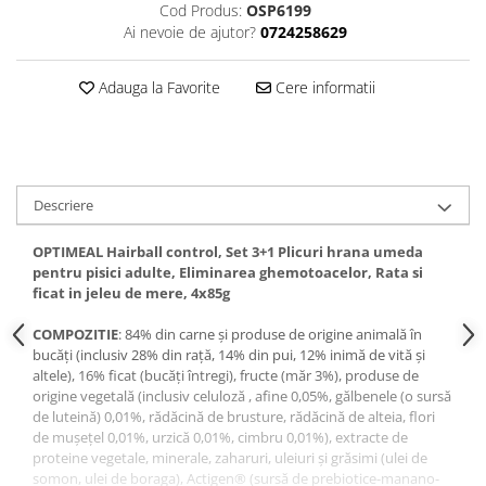
Cod Produs:
OSP6199
Ai nevoie de ajutor?
0724258629
Adauga la Favorite
Cere informatii
Descriere
OPTIMEAL Hairball control, Set 3+1 Plicuri hrana umeda
pentru pisici adulte, Eliminarea ghemotoacelor, Rata si
ficat in jeleu de mere, 4x85g
COMPOZITIE
: 84% din carne și produse de origine animală în
bucăți (inclusiv 28% din rață, 14% din pui, 12% inimă de vită și
altele), 16% ficat (bucăți întregi), fructe (măr 3%), produse de
origine vegetală (inclusiv celuloză , afine 0,05%, gălbenele (o sursă
de luteină) 0,01%, rădăcină de brusture, rădăcină de alteia, flori
de mușețel 0,01%, urzică 0,01%, cimbru 0,01%), extracte de
proteine ​​vegetale, minerale, zaharuri, uleiuri și grăsimi (ulei de
somon, ulei de boraga), Actigen® (sursă de prebiotice-manano-