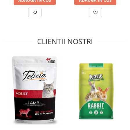
ADAUGA IN COS
ADAUGA IN COS
feline. Pentru a asigura o dozare corectă a hranei, folosește
tabelul de alimentare furnizat de producător.
CLIENTII NOSTRI