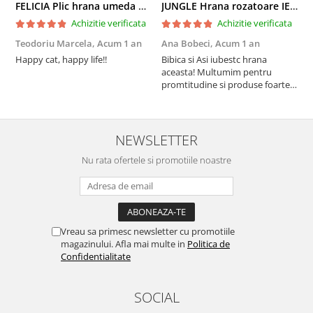
FELICIA Plic hrana umeda pentru pisici adulte, cu Miel, Set 12x85g
JUNGLE Hrana rozatoare IEPURI 500g
Achizitie verificata
Achizitie verificata
Teodoriu Marcela,
Acum 1 an
Ana Bobeci,
Acum 1 an
V
Happy cat, happy life!!
Bibica si Asi iubestc hrana
A
aceasta! Multumim pentru
a
promtitudine si produse foarte
e
foarte bune pentru micutii
u
nostrii
p
NEWSLETTER
Nu rata ofertele si promotiile noastre
Vreau sa primesc newsletter cu promotiile
magazinului. Afla mai multe in
Politica de
Confidentialitate
SOCIAL