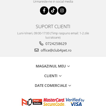
Urmareste-ne in social media
SUPORT CLIENTI
Luni-Vineri, 09:00-17:00 (Timp raspuns email: 1-2 zile
lucratoare)
0724258629
office@club4pet.ro
MAGAZINUL MEU
CLIENTI
DATE COMERCIALE