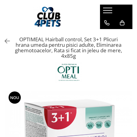
Caini
Pisici
Igiena&Cosmetica
Hrana uscata
Asternut & Litiere
Sampon&Balsam
OPTIMEAL Hairball control, Set 3+1 Plicuri
Hrana umeda
Hrana uscata
Odorizante pentru litiera
hrana umeda pentru pisici adulte, Eliminarea
ghemotoacelor, Rata si ficat in jeleu de mere,
Recompense
Hrana umeda
4x85g
Suplimente
Recompense
Suplimente
NOU