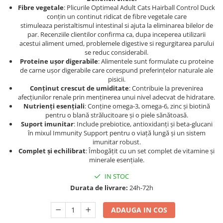
Fibre vegetale
: Plicurile Optimeal Adult Cats Hairball Control Duck
conțin un continut ridicat de fibre vegetale care
stimuleaza peristaltismul intestinal si ajuta la eliminarea bilelor de
par. Recenziile clientilor confirma ca, dupa inceperea utilizarii
acestui aliment umed, problemele digestive si regurgitarea parului
se reduc considerabil.
Proteine ușor digerabile
: Alimentele sunt formulate cu proteine
de carne ușor digerabile care corespund preferințelor naturale ale
pisicii.
Conținut crescut de umiditate
: Contribuie la prevenirea
afecțiunilor renale prin menținerea unui nivel adecvat de hidratare.
Nutrienți esențiali
: Conține omega-3, omega-6, zinc și biotină
pentru o blană strălucitoare și o piele sănătoasă.
Suport imunitar
: Include prebiotice, antioxidanți și beta-glucani
în mixul Immunity Support pentru o viață lungă și un sistem
imunitar robust.
Complet și echilibrat
: Îmbogățit cu un set complet de vitamine și
minerale esențiale.
IN STOC
Durata de livrare:
24h-72h
ADAUGA IN COS