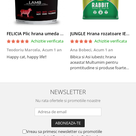
FELICIA Plic hrana umeda pentru pisici adulte, cu Miel, Set 12x85g
JUNGLE Hrana rozatoare IEPURI 500g
Achizitie verificata
Achizitie verificata
Teodoriu Marcela,
Acum 1 an
Ana Bobeci,
Acum 1 an
V
Happy cat, happy life!!
Bibica si Asi iubestc hrana
A
aceasta! Multumim pentru
a
promtitudine si produse foarte
e
foarte bune pentru micutii
u
nostrii
p
NEWSLETTER
Nu rata ofertele si promotiile noastre
Vreau sa primesc newsletter cu promotiile