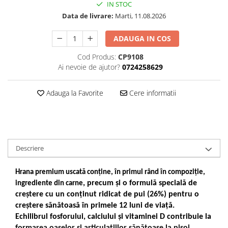
IN STOC
Data de livrare:
Marti, 11.08.2026
ADAUGA IN COS
Cod Produs:
CP9108
Ai nevoie de ajutor?
0724258629
Adauga la Favorite
Cere informatii
Descriere
Hrana premium uscată conține, în primul rând în compoziție,
, precum și o formulă specială de
ingrediente din carne
creștere cu un conținut ridicat de pui (26%) pentru o
creștere sănătoasă în primele 12 luni de viață.
Echilibrul fosforului, calciului și vitaminei D contribuie la
formarea oaselor și articulațiilor sănătoase la pisoi.