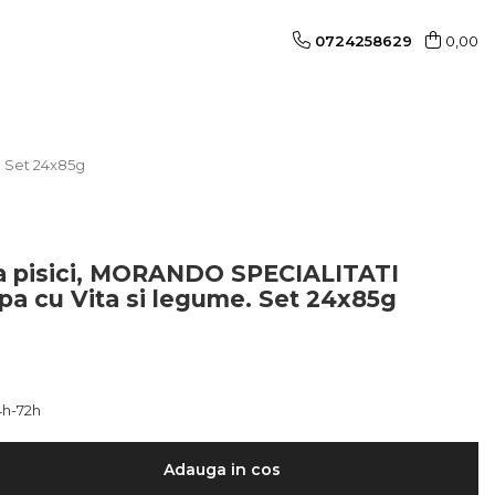
0724258629
0,00
. Set 24x85g
 pisici, MORANDO SPECIALITATI
pa cu Vita si legume. Set 24x85g
h-72h
Adauga in cos