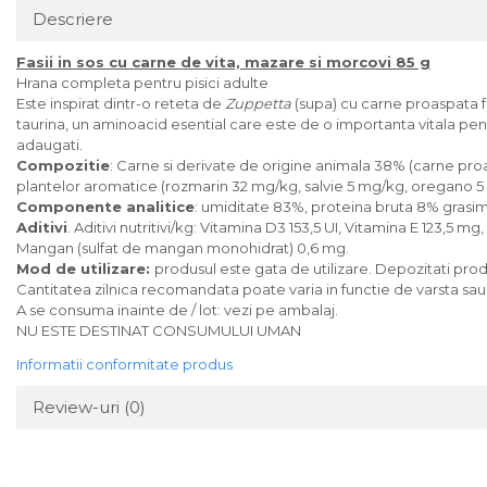
Descriere
Fasii in sos cu carne de vita, mazare si morcovi 85 g
Hrana completa pentru pisici adulte
Este inspirat dintr-o reteta de
Zuppetta
(supa) cu carne proaspata f
taurina, un aminoacid esential care este de o importanta vitala pent
adaugati.
Compozitie
: Carne si derivate de origine animala 38% (carne pro
plantelor aromatice (rozmarin 32 mg/kg, salvie 5 mg/kg, oregano 5
Componente analitice
: umiditate 83%, proteina bruta 8% grasim
Aditivi
. Aditivi nutritivi/kg: Vitamina D3 153,5 UI, Vitamina E 123,5 
Mangan (sulfat de mangan monohidrat) 0,6 mg.
Mod de utilizare:
produsul este gata de utilizare. Depozitati produs
Cantitatea zilnica recomandata poate varia in functie de varsta sau d
A se consuma inainte de / lot: vezi pe ambalaj.
NU ESTE DESTINAT CONSUMULUI UMAN
Informatii conformitate produs
Review-uri
(0)