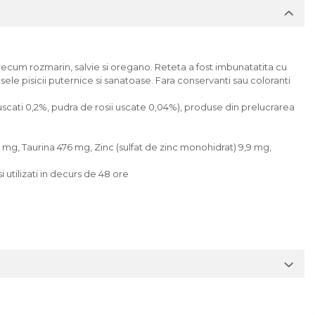
ecum rozmarin, salvie si oregano. Reteta a fost imbunatatita cu
ele pisicii puternice si sanatoase. Fara conservanti sau coloranti
scati 0,2%, pudra de rosii uscate 0,04%), produse din prelucrarea
145 mg, Taurina 476 mg, Zinc (sulfat de zinc monohidrat) 9,9 mg,
i utilizati in decurs de 48 ore