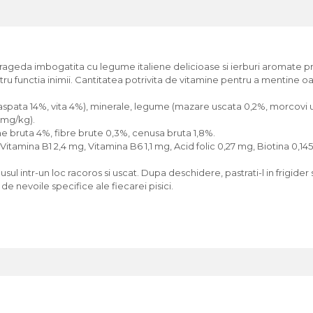
rageda imbogatita cu legume italiene delicioase si ierburi aromate pr
ru functia inimii. Cantitatea potrivita de vitamine pentru a mentine oas
aspata 14%, vita 4%), minerale, legume (mazare uscata 0,2%, morcovi u
 mg/kg).
e bruta 4%, fibre brute 0,3%, cenusa bruta 1,8%.
mg, Vitamina B1 2,4 mg, Vitamina B6 1,1 mg, Acid folic 0,27 mg, Biotina 0,
ul intr-un loc racoros si uscat. Dupa deschidere, pastrati-l in frigider s
e nevoile specifice ale fiecarei pisici.