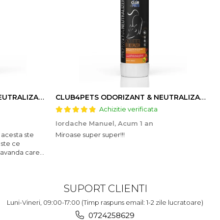
CLUB4PETS ODORIZANT & NEUTRALIZATOR DE MIROS PENTRU LITIERĂ, CU AROMĂ DE LAVANDĂ, 500g
CLUB4PETS ODORIZANT & NEUTRALIZATOR DE MIROS PENTRU LITIERĂ, CU AROMĂ DE FRUCTE, 500g
Achizitie verificata
Iordache Manuel,
Acum 1 an
 acesta ste
Miroase super super!!!
este ce
lavanda care
SUPORT CLIENTI
Luni-Vineri, 09:00-17:00 (Timp raspuns email: 1-2 zile lucratoare)
0724258629