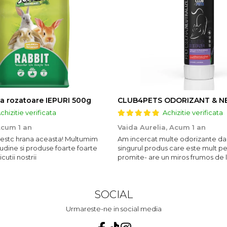
a rozatoare IEPURI 500g
chizitie verificata
Achizitie verificata
cum 1 an
Vaida Aurelia,
Acum 1 an
ubestc hrana aceasta! Multumim
Am incercat multe odorizante da
udine si produse foarte foarte
singurul produs care este mult p
utii nostrii
promite- are un miros frumos de 
persista 10!
SOCIAL
Urmareste-ne in social media