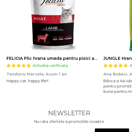
FELICIA Plic hrana umeda pentru pisici adulte, cu Miel, Set 12x85g
JUNGLE Hran
Achizitie verificata
A
Teodoriu Marcela,
Acum 1 an
Ana Bobeci,
A
Happy cat, happy life!!
Bibica si Asi i
pentru promtit
bune pentru mic
NEWSLETTER
Nu rata ofertele si promotiile noastre