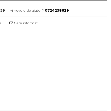
59
Ai nevoie de ajutor?
0724258629
e
Cere informatii