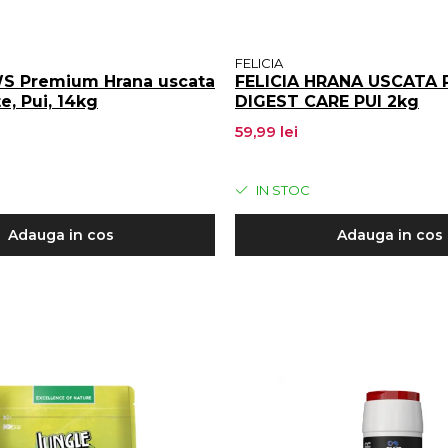
FELICIA
 Premium Hrana uscata
FELICIA HRANA USCATA P
te, Pui, 14kg
DIGEST CARE PUI 2kg
59,99 lei
IN STOC
Adauga in cos
Adauga in cos