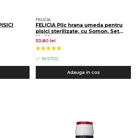
FELICIA
ISICI
FELICIA Plic hrana umeda pentru
pisici sterilizate, cu Somon, Set
12x85g
53,80 lei
IN STOC
Adauga in cos