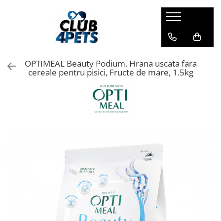
Caini
Pisici
Igiena&Cosmetica
Hrana uscata
Asternut & Litiere
Sampon&Balsam
OPTIMEAL Beauty Podium, Hrana uscata fara
Hrana umeda
Hrana uscata
Odorizante pentru litiera
cereale pentru pisici, Fructe de mare, 1.5kg
Recompense
Hrana umeda
Suplimente
Recompense
Suplimente