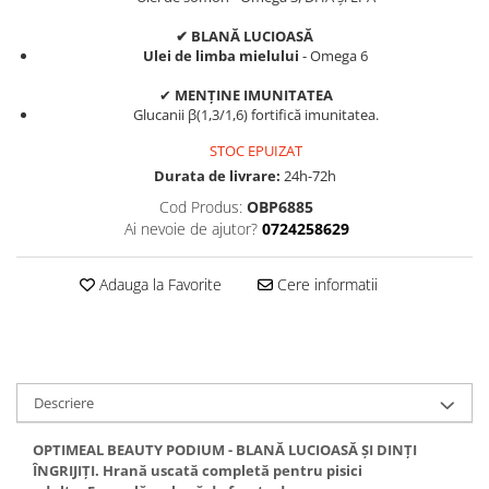
✔ BLANĂ LUCIOASĂ
Ulei de limba mielului
- Omega 6
✔
MENȚINE IMUNITATEA
Glucanii β(1,3/1,6) fortifică imunitatea.
STOC EPUIZAT
Durata de livrare:
24h-72h
Cod Produs:
OBP6885
Ai nevoie de ajutor?
0724258629
Adauga la Favorite
Cere informatii
Descriere
OPTIMEAL
BEAUTY PODIUM - BLANĂ LUCIOASĂ ȘI DINȚI
ÎNGRIJIȚI.
Hrană uscată completă pentru pisici