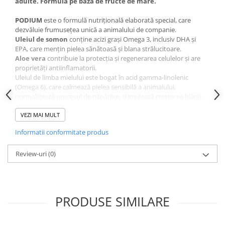
adulte. Formulă pe bază de fructe de mare.
PODIUM
este o formulă nutrițională elaborată special, care
dezvăluie frumusețea unică a animalului de companie.
Uleiul de somon
conține acizi grași Omega 3, inclusiv DHA și
EPA, care menţin pielea sănătoasă și blana strălucitoare.
Aloe vera
contribuie la protecția și regenerarea celulelor și are
proprietăți antiinflamatorii.
Uleiul de limba mielului este bogat în acid gamma-linolenic
(Omega 6), care calmează pielea sensibilă a animalului,
normalizează procesul de năpârlire, stimulează creșterea blănii.
Conține biluțe exclusive
Special Dental Pearls,
care elimină
delicat tartrul dentar atunci când patrupedul mestecă fiecare
VEZI MAI MULT
granulă.
Informatii conformitate produs
Prebioticele MOS și FOS ' mențin un echilibru optim al microflorei
intestinale.
Review-uri
(0)
Un complex de antioxidanți naturali: aloe vera, extract de
rozmarin, afine, zinc și seleniu, care contribuie la regenerarea
celulelor și previn îmbătrânirea prematură a acestora.
PRODUSE SIMILARE
Hrana
Beauty
Podium
în combinație cu scăldatul, pieptănarea și
curățarea periodică a tartrului dentar la medicul veterinar va