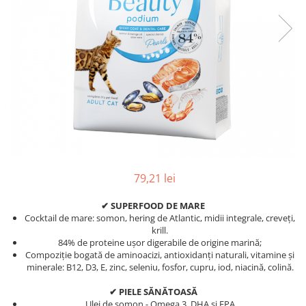
79,21 lei
✔
SUPERFOOD DE MARE
Cocktail de mare: somon, hering de Atlantic, midii integrale, creveți,
krill.
84% de proteine ușor digerabile de origine marină;
Compoziție bogată de aminoacizi, antioxidanți naturali, vitamine și
minerale: B12, D3, E, zinc, seleniu, fosfor, cupru, iod, niacină, colină.
✔
PIELE SĂNĂTOASĂ
Ulei de somon - Omega 3, DHA și EPA