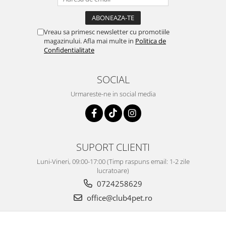
6
63-84
Vreau sa primesc newsletter cu promotiile
magazinului. Afla mai multe in
Politica de
Hrana se introduce treptat în rația alimentară (cel puțin în
Confidentialitate
primele 5 zile). Asigură-i animalului acces permanent la apă
potabilă proaspătă și curată. Normele individuale de hrănire a
animalelor pot varia în funcție de vârstă, rasă, de mediu și nivelul
SOCIAL
de activitate.
Urmareste-ne in social media
SUPORT CLIENTI
Luni-Vineri, 09:00-17:00 (Timp raspuns email: 1-2 zile
lucratoare)
0724258629
office@club4pet.ro