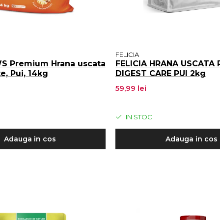
FELICIA
 Premium Hrana uscata
FELICIA HRANA USCATA P
te, Pui, 14kg
DIGEST CARE PUI 2kg
59,99 lei
IN STOC
Adauga in cos
Adauga in cos