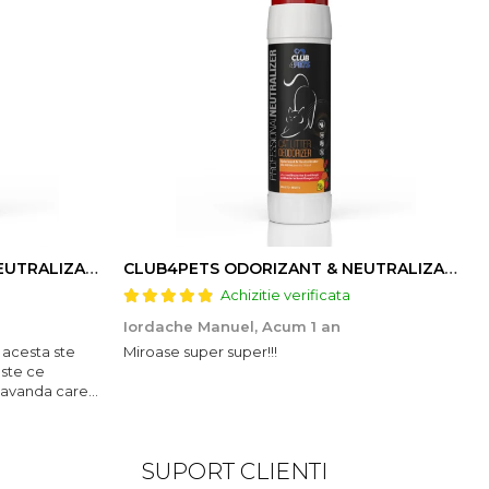
CLUB4PETS ODORIZANT & NEUTRALIZATOR DE MIROS PENTRU LITIERĂ, CU AROMĂ DE LAVANDĂ, 500g
CLUB4PETS ODORIZANT & NEUTRALIZATOR DE MIROS PENTRU LITIERĂ, CU AROMĂ DE FRUCTE, 500g
Achizitie verificata
Iordache Manuel,
Acum 1 an
 acesta ste
Miroase super super!!!
este ce
lavanda care
SUPORT CLIENTI