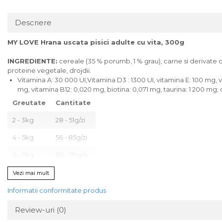
Descriere
MY LOVE Hrana uscata pisici adulte cu vita, 300g
INGREDIENTE:
cereale (35 % porumb, 1 % grau), carne si derivate de 
proteine vegetale, drojdii.
Vitamina A: 30 000 UI,Vitamina D3 : 1300 UI, vitamina E: 100 mg, vi
mg, vitamina B12: 0,020 mg, biotina: 0,071 mg, taurina: 1 200 mg
Greutate
Cantitate
2 - 3kg
28 - 51g/zi
4 - 5kg
56 - 85g/zi
6 - 7kg
85 - 119g/zi
Vezi mai mult
Ajustaţi cantitatea de hrană necesară pentru a menţine greutate
Informatii conformitate produs
Utilizaţi pentru prima dată acest tip de hrană? Amestecaţi cantită
Asiguraţi-vă că apa proaspătă este întotdeauna disponibilă!
Review-uri
(0)
Nevoile nutriționale ale animalelor de companie se pot schimba o