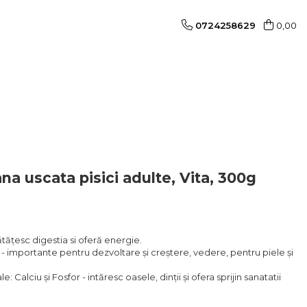
0724258629
0,00
a uscata pisici adulte, Vita, 300g
ățesc digestia si oferă energie.
 - importante pentru dezvoltare și creștere, vedere, pentru piele și
: Calciu și Fosfor - intăresc oasele, dinții și ofera sprijin sanatatii