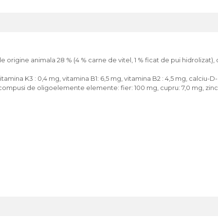
origine animala 28 % (4 % carne de vitel, 1 % ficat de pui hidrolizat), d
tamina K3 : 0,4 mg, vitamina B1: 6,5 mg, vitamina B2 : 4,5 mg, calciu-D-
; compusi de oligoelemente elemente: fier: 100 mg, cupru: 7,0 mg, zinc:
a optimă. Dacă nu sunteţi sigur, adresaţi-vă medicului veterinar.
ţi în creştere din hrana nouă cu cantităţi în scădere din hrana veche t
dată cu vârsta. Cereţi sfatul medicului veterinar la fiecare control.