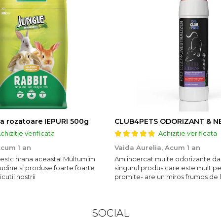
a rozatoare IEPURI 500g
chizitie verificata
Achizitie verificata
cum 1 an
Vaida Aurelia,
Acum 1 an
ubestc hrana aceasta! Multumim
Am incercat multe odorizante da
udine si produse foarte foarte
singurul produs care este mult p
utii nostrii
promite- are un miros frumos de 
persista 10!
SOCIAL