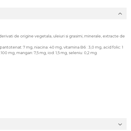
erivati de origine vegetala, uleiuri si grasimi, minerale, extracte de
pantotenat: 7 mg, niacina: 40 mg, vitamina B6 : 3,0 mg, acid folic: 1
100 mg, mangan: 7,5 mg, iod: 1,5 mg, seleniu: 0,2 mg.
imp de 7 zile.