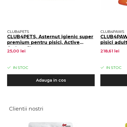
CLUB4PETS
CLUB4PAWS
CLUB4PETS, Asternut igienic super
CLUB4PAWS
premium pentru pisici, Active
pisici adul
Carbon, 5L
25,00 lei
218,61 lei
IN STOC
IN STOC
Adauga in cos
Clientii nostri