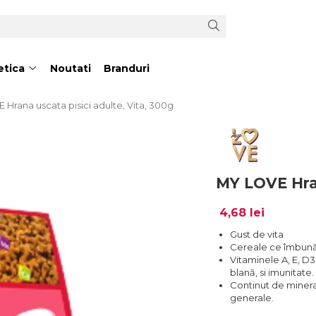
tica
Noutati
Branduri
Hrana uscata pisici adulte, Vita, 300g
MY LOVE Hran
4,68 lei
Gust de vita
Cereale ce îmbunăt
Vitaminele A, E, D3
blană, si imunitate.
Continut de minerale
generale.