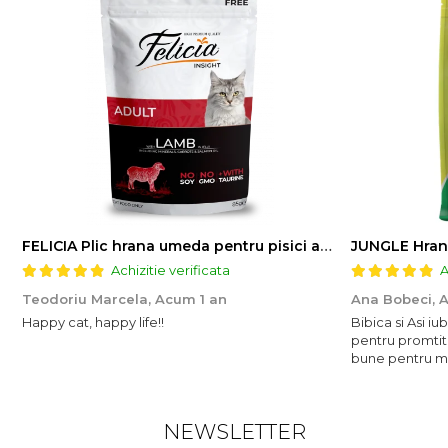
FELICIA Plic hrana umeda pentru pisici adulte, cu Miel, Set 12x85g
JUNGLE Hran
Achizitie verificata
A
Teodoriu Marcela,
Acum 1 an
Ana Bobeci,
A
Happy cat, happy life!!
Bibica si Asi i
pentru promtit
bune pentru mic
NEWSLETTER