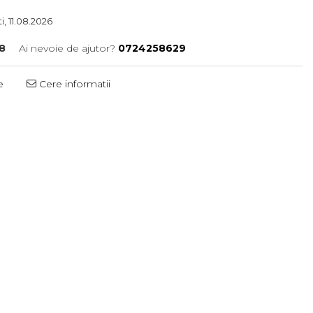
i, 11.08.2026
8
Ai nevoie de ajutor?
0724258629
e
Cere informatii