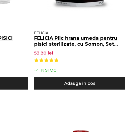
FELICIA
ISICI
FELICIA Plic hrana umeda pentru
pisici sterilizate, cu Somon, Set
12x85g
53,80 lei
IN STOC
Adauga in cos