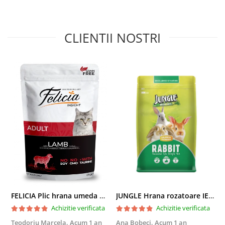
CLIENTII NOSTRI
FELICIA Plic hrana umeda pentru pisici adulte, cu Miel, Set 12x85g
JUNGLE Hrana rozatoare IEPURI 500g
Achizitie verificata
Achizitie verificata
Teodoriu Marcela,
Acum 1 an
Ana Bobeci,
Acum 1 an
V