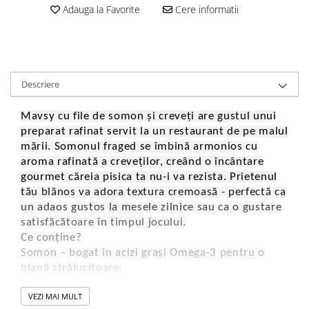
Adauga la Favorite
Cere informatii
Descriere
Mavsy cu file de somon și creveți are gustul unui
preparat rafinat servit la un restaurant de pe malul
mării. Somonul fraged se îmbină armonios cu
aroma rafinată a creveților, creând o încântare
gourmet căreia pisica ta nu-i va rezista. Prietenul
tău blănos va adora textura cremoasă - perfectă ca
un adaos gustos la mesele zilnice sau ca o gustare
satisfăcătoare în timpul jocului.
Ce conține?
Somon – bogat în acizi grași Omega-3 pentru o
blană strălucitoare.
Creveții – o sursă delicioasă de proteine pentru o
VEZI MAI MULT
dietă variată.