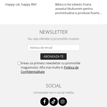
Happy cat, happy life!!
Bibica si Asi iubestc hrana
A
aceasta! Multumim pentru
a
promtitudine si produse foarte
e
foarte bune pentru micutii
u
nostrii
p
NEWSLETTER
Nu rata ofertele si promotiile noastre
Vreau sa primesc newsletter cu promotiile
magazinului. Afla mai multe in
Politica de
Confidentialitate
SOCIAL
Urmareste-ne in social media