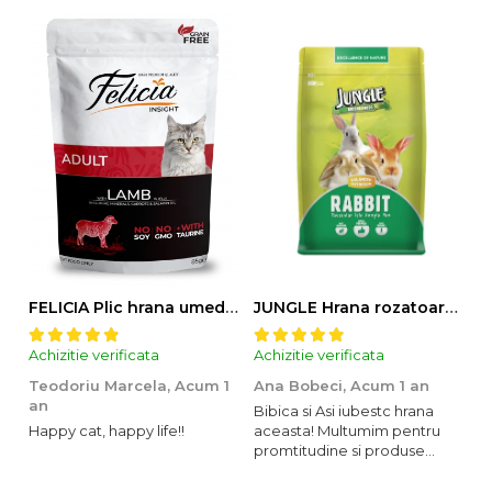
FELICIA Plic hrana umeda pentru pisici adulte, cu Miel, Set 12x85g
JUNGLE Hrana rozatoare IEPURI 500g
Achizitie verificata
Achizitie verificata
Ac
Teodoriu Marcela,
Acum 1
Ana Bobeci,
Acum 1 an
V
an
Bibica si Asi iubestc hrana
A
Happy cat, happy life!!
aceasta! Multumim pentru
o
promtitudine si produse
s
foarte foarte bune pentru
m
micutii nostrii
u