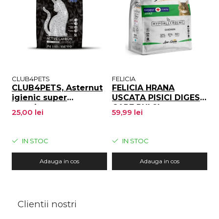
CLUB4PETS
FELICIA
FE
CLUB4PETS, Asternut
FELICIA HRANA
F
igienic super
USCATA PISICI DIGEST
u
premium pentru
CARE PUI 2kg
s
25,00 lei
59,99 lei
5
pisici, Active Carbon,
S
5L
IN STOC
IN STOC
Adauga in cos
Adauga in cos
Clientii nostri