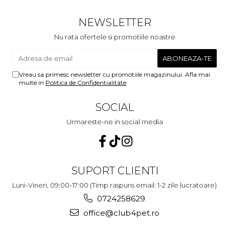
c
NEWSLETTER
Nu rata ofertele si promotiile noastre
Vreau sa primesc newsletter cu promotiile magazinului. Afla mai
multe in
Politica de Confidentialitate
SOCIAL
Urmareste-ne in social media
SUPORT CLIENTI
Luni-Vineri, 09:00-17:00 (Timp raspuns email: 1-2 zile lucratoare)
0724258629
office@club4pet.ro