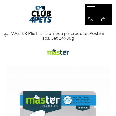
Caini
Pisici
Igiena&Cosmetica
Hrana uscata
Asternut & Litiere
Sampon&Balsam
MASTER Plic hrana umeda pisici adulte, Peste in
Hrana umeda
Hrana uscata
Odorizante pentru litiera
sos, Set 24x80g
Recompense
Hrana umeda
Suplimente
Recompense
Suplimente