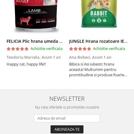
FELICIA Plic hrana umeda pentru pisici adulte, cu Miel, Set 12x85g
JUNGLE Hrana rozatoare IEPURI 500g
Achizitie verificata
Achizitie verificata
Teodoriu Marcela,
Acum 1 an
Ana Bobeci,
Acum 1 an
V
Happy cat, happy life!!
Bibica si Asi iubestc hrana
A
aceasta! Multumim pentru
a
promtitudine si produse foarte
e
foarte bune pentru micutii
u
nostrii
p
NEWSLETTER
Nu rata ofertele si promotiile noastre