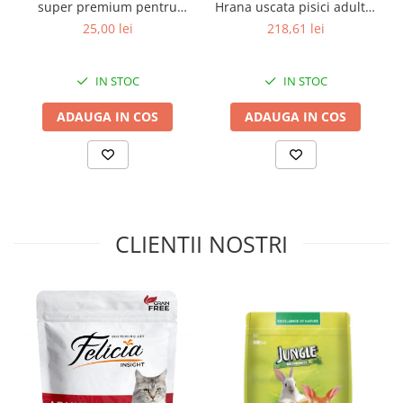
super premium pentru
Hrana uscata pisici adulte,
pisici, Active Carbon, 5L
Pui, 14kg
25,00 lei
218,61 lei
IN STOC
IN STOC
ADAUGA IN COS
ADAUGA IN COS
CLIENTII NOSTRI