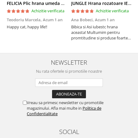
FELICIA Plic hrana umeda pentru pisici adulte, cu Miel, Set 12x85g
JUNGLE Hrana rozatoare IEPURI 500g
Achizitie verificata
Achizitie verificata
Teodoriu Marcela,
Acum 1 an
Ana Bobeci,
Acum 1 an
V
Happy cat, happy life!!
Bibica si Asi iubestc hrana
A
aceasta! Multumim pentru
a
promtitudine si produse foarte
e
foarte bune pentru micutii
u
nostrii
p
NEWSLETTER
Nu rata ofertele si promotiile noastre
Vreau sa primesc newsletter cu promotiile
magazinului. Afla mai multe in
Politica de
Confidentialitate
SOCIAL