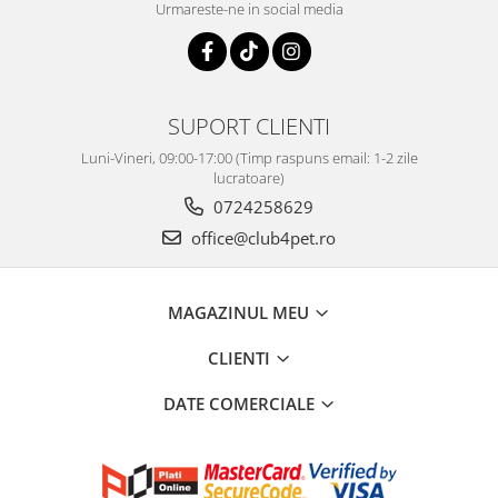
Urmareste-ne in social media
SUPORT CLIENTI
Luni-Vineri, 09:00-17:00 (Timp raspuns email: 1-2 zile
lucratoare)
0724258629
office@club4pet.ro
MAGAZINUL MEU
CLIENTI
DATE COMERCIALE