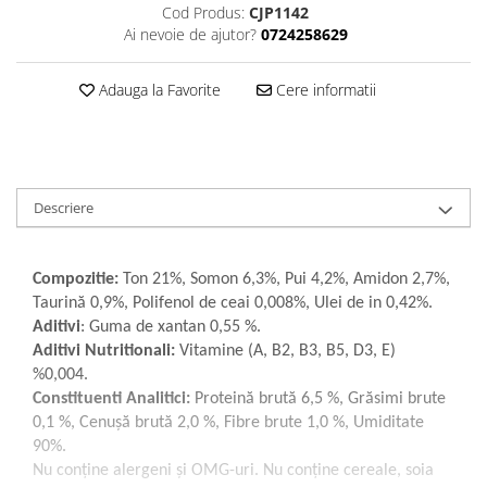
Cod Produs:
CJP1142
Ai nevoie de ajutor?
0724258629
Adauga la Favorite
Cere informatii
Descriere
Compozitie:
Ton 21%, Somon 6,3%, Pui 4,2%, Amidon 2,7%,
Taurină 0,9%, Polifenol de ceai 0,008%, Ulei de in 0,42%.
Aditivi
: Guma de xantan 0,55 %.
Aditivi Nutritionali:
Vitamine (A, B2, B3, B5, D3, E)
%0,004.
Constituenti Analitici:
Proteină brută 6,5 %, Grăsimi brute
0,1 %, Cenușă brută 2,0 %, Fibre brute 1,0 %, Umiditate
90%.
Nu conține alergeni și OMG-uri. Nu conține cereale, soia