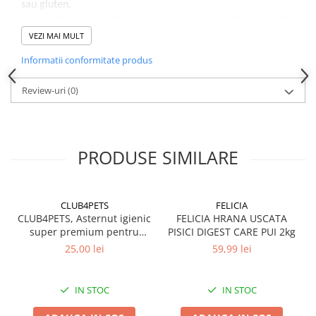
sau gluten.
Asigurați-vă că există întotdeauna apă proaspătă și curată
disponibilă.
VEZI MAI MULT
Informatii conformitate produs
Review-uri
(0)
PRODUSE SIMILARE
CLUB4PETS
FELICIA
CLUB4PETS, Asternut igienic
FELICIA HRANA USCATA
super premium pentru
PISICI DIGEST CARE PUI 2kg
pisici, Active Carbon, 5L
25,00 lei
59,99 lei
IN STOC
IN STOC