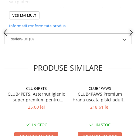
sau gluten.
Asigurați-vă că există întotdeauna apă proaspătă și curată
disponibilă.
VEZI MAI MULT
Informatii conformitate produs
Review-uri
(0)
PRODUSE SIMILARE
CLUB4PETS
CLUB4PAWS
CLUB4PETS, Asternut igienic
CLUB4PAWS Premium
super premium pentru
Hrana uscata pisici adulte,
pisici, Active Carbon, 5L
Pui, 14kg
25,00 lei
218,61 lei
IN STOC
IN STOC