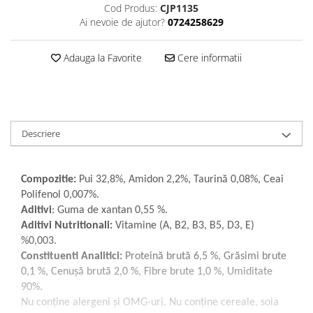
Cod Produs:
CJP1135
Ai nevoie de ajutor?
0724258629
Adauga la Favorite
Cere informatii
Descriere
Compozitie:
Pui 32,8%, Amidon 2,2%, Taurină 0,08%, Ceai
Polifenol 0,007%.
Aditivi
: Guma de xantan 0,55 %.
Aditivi Nutritionali:
Vitamine (A, B2, B3, B5, D3, E)
%0,003.
Constituenti Analitici:
Proteină brută 6,5 %, Grăsimi brute
0,1 %, Cenușă brută 2,0 %, Fibre brute 1,0 %, Umiditate
90%.
Nu conține alergeni și OMG-uri. Nu conține cereale, soia