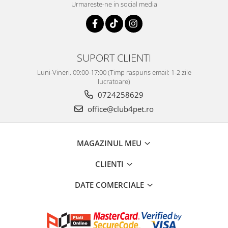
Urmareste-ne in social media
SUPORT CLIENTI
Luni-Vineri, 09:00-17:00 (Timp raspuns email: 1-2 zile
lucratoare)
0724258629
office@club4pet.ro
MAGAZINUL MEU
CLIENTI
DATE COMERCIALE