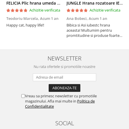
FELICIA Plic hrana umeda pentru pisici adulte, cu Miel, Set 12x85g
JUNGLE Hrana rozatoare IEPURI 500g
Achizitie verificata
Achizitie verificata
Teodoriu Marcela,
Acum 1 an
Ana Bobeci,
Acum 1 an
V
Happy cat, happy life!!
Bibica si Asi iubestc hrana
A
aceasta! Multumim pentru
a
promtitudine si produse foarte
e
foarte bune pentru micutii
u
nostrii
p
NEWSLETTER
Nu rata ofertele si promotiile noastre
Vreau sa primesc newsletter cu promotiile
magazinului. Afla mai multe in
Politica de
Confidentialitate
SOCIAL