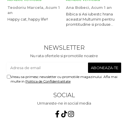
Teodoriu Marcela,
Acum 1
Ana Bobeci,
Acum 1 an
V
an
Bibica si Asi iubestc hrana
A
Happy cat, happy life!!
aceasta! Multumim pentru
o
promtitudine si produse
s
foarte foarte bune pentru
m
micutii nostrii
u
c
NEWSLETTER
Nu rata ofertele si promotiile noastre
Vreau sa primesc newsletter cu promotiile magazinului. Afla mai
multe in
Politica de Confidentialitate
SOCIAL
Urmareste-ne in social media