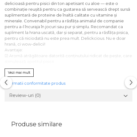
delicioasă pentru pisici din ton apetisant cu aloe — este o
combinație reușită pentru ca gustarea să servească drept sursă
suplimentară de proteine de înaltă calitate cu vitamine și
minerale. Convenabil pentru a răsfăța animalul de companie
pentru a-l încuraja în jocuri sau pur și simplu. Recomandat ca
supliment la hrana uscată, dar și separat, pentru a răsfăța pisica,
pentru că niciodată nu este prea mult. Delickcious. Nu e doar
hrană, ci wow-deliciі!
Avantaje:
☑ Aromă atrăgătoare datorită conținutului ridicat de pește, care
stimulează apetitul pisicii
☑ Textură cremoasă deosebit de fină pentru o digestie ușoară a
Vezi mai mult
proteinelor și a altor substanțe nutritive
☑ Servește ca un supliment excelent de gust pentru dietele
Informatii conformitate produs
uscate
☑ Conține ulei de ton - sursă de polinesaturate acizi grași kilot
Review-uri
(0)
Omega-3, biotină și zinc pentru a susține sănătatea pielii și blana
strălucitoare a animalului.
☑ Textură cremoasă ușoară pentru a fi consumată cu o plăcere
deosebită
☑ Ambalajul convenabil permite răsfățarea animalului de
Produse similare
companie oricând