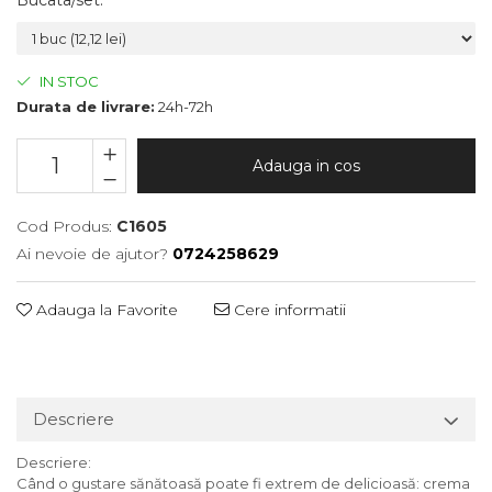
Bucata/set
:
IN STOC
Durata de livrare:
24h-72h
Adauga in cos
Cod Produs:
C1605
Ai nevoie de ajutor?
0724258629
Adauga la Favorite
Cere informatii
Descriere
Descriere:
Când o gustare sănătoasă poate fi extrem de delicioasă: crema