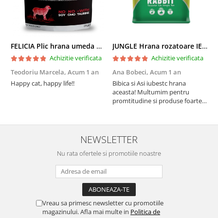
FELICIA Plic hrana umeda pentru pisici adulte, cu Miel, Set 12x85g
JUNGLE Hrana rozatoare IEPURI 500g
Achizitie verificata
Achizitie verificata
Teodoriu Marcela,
Acum 1 an
Ana Bobeci,
Acum 1 an
V
Happy cat, happy life!!
Bibica si Asi iubestc hrana
A
aceasta! Multumim pentru
a
promtitudine si produse foarte
e
foarte bune pentru micutii
u
nostrii
p
NEWSLETTER
Nu rata ofertele si promotiile noastre
Vreau sa primesc newsletter cu promotiile
magazinului. Afla mai multe in
Politica de