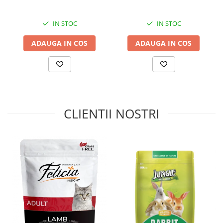
CONSTITUENȚI ANALITICI:
proteină brută 34 %, grăsimi
brute 15 %, cenuşă brută 6,5 %, celuloză brută 1,8 %, calciu 1 %,
IN STOC
IN STOC
fosfor 0,8 %, acizii grași omega-3: 0,37 %, acizii grași omega-6: 3,43
%.
ADAUGA IN COS
ADAUGA IN COS
ADITIVI (per 1 kg hrană):
Vitamina A (3а672а): 12 000 UI,
Vitamina D3 (3а671): 1 200 UI, Vitamina E (3а700): 600 mg,
Vitamina C (3а300): 300 mg, Vitamina K3 (3а710): 1,2 mg, Vitamina
B1 (3а820): 5,94 mg, Vitamina B2 (ribofravină): 4,5 mg, D-
pantotenat de calciu (3а841): 4,8 mg, niacina (3a314): 42,7 mg,
vitamina B6 (3а831): 3,56 mg, acid folic (3а316): 1,1 mg, vitamina
B12 (ciancobalamina): 0,16 mg, biotină (3а880): 0,08 mg, clorură
de colină (3а890) 60 %: 3,2 g, zinc (3b604): 83,2 mg, fier (3b103):
CLIENTII NOSTRI
30,46 mg, mangan (3b503): 24,3 mg, cupru (3b405): 7,7 mg,
taurină (3a370): 2 400 mg, antioxidanți, conservanți, autorizați în
UE. *Ingrediente naturale, uscate.
Valoarea energetică (calorie) per 100 g:
1 622,1 kJ (387,69 kcal).
A se păstra la loc uscat, răcoros, ferit de soare. Hrana trebuie
introdusă treptat în alimentația animalelor (cel puțin în primele 5
zile). Asigurati animalului acces permanent la apă potabilă curată.
Normele individuale de hrănire pot varia în funcție de vârsta,
rasa, nivelul de activitate al animalului. Hrănire zilnică
recomandată: cantitatea zilnică de hrană este indicată în tabelul
de hrănire.