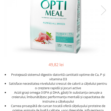
49,82 lei
Protejează sistemul digestiv datorită cantitatii optime de Ca, P și
vitamina D3
Satisface necesitatea nivelulului crescut de calorii a cățelului pentru
o creștere rapidă și jocuri active
Acizii grași omega-3 EPA și DHA, găsiți în substanța cenușie a
creierului, îmbunătățesc performanța mentală și capacitatea de
instruire a cățelușului
Carnea proaspătă de curcan tocată oferă cățelușului proteine ​​de
origine animala de înaltă calitate, ușor digerabile, influienteaza