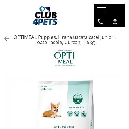
Caini
Pisici
Igiena&Cosmetica
Hrana uscata
Asternut & Litiere
Sampon&Balsam
OPTIMEAL Puppies, Hrana uscata catei juniori,
Hrana umeda
Hrana uscata
Odorizante pentru litiera
Toate rasele, Curcan, 1.5kg
Recompense
Hrana umeda
Suplimente
Recompense
Suplimente