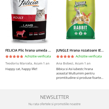
FELICIA Plic hrana umeda pentru pisici adulte, cu Miel, Set 12x85g
JUNGLE Hrana rozatoare IEPURI 500g
Achizitie verificata
Achizitie verificata
Teodoriu Marcela,
Acum 1 an
Ana Bobeci,
Acum 1 an
V
Happy cat, happy life!!
Bibica si Asi iubestc hrana
A
aceasta! Multumim pentru
a
promtitudine si produse foarte
e
foarte bune pentru micutii
u
nostrii
p
NEWSLETTER
Nu rata ofertele si promotiile noastre