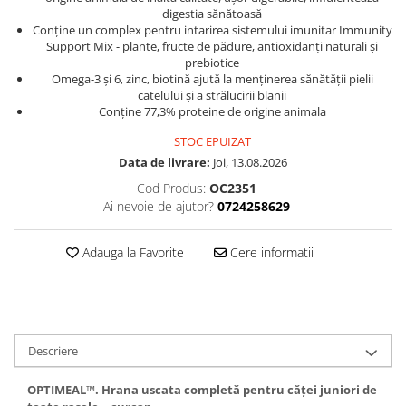
digestia sănătoasă
Conține un complex pentru intarirea sistemului imunitar Immunity
Support Mix - plante, fructe de pădure, antioxidanți naturali și
prebiotice
Omega-3 și 6, zinc, biotină ajută la menținerea sănătății pielii
catelului și a strălucirii blanii
Conține 77,3% proteine de origine ​​animala
STOC EPUIZAT
Data de livrare:
Joi, 13.08.2026
Cod Produs:
OC2351
Ai nevoie de ajutor?
0724258629
Adauga la Favorite
Cere informatii
Descriere
OPTIMEAL
™.
Hrana
uscat
a
completă pentru căţe
i
juniori de