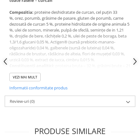
toate r
asele
–
curcan
Compo
zitia
:
proteine deshidratate de curcan, cel puţin 33
%,
orez,
porumb,
grăsime de pasare,
gluten de porumb, carne
dezosată de curcan 5 %, proteine hidrolizate de origine animala 5
%, ulei de somon, minerale, pulpă de sfeclă, semințe de in 1,21
%,
drojdie de bere,
răchiţele 0,2 %, ulei de peste de boraga, beta
1,3/1,6 glucani 0,05 %, Actigen® (sursă prebiotic-manano-
oligozaharide) 0,04 %, galbenele (sursă de luteina) 0,04 %,
rădăcina de brustur, rădăcina de alteia, flori de muşeţel 0,03 %,
urzică 0,03 %, extract de iucca, cimbru 0,015 %.
Constituenţi analitici:
proteina bruta – 32 %, grăsimi brute – 21
%,
cenuşă brută – 5,2 %, celuloză brută – 1,2 %, umeditate – 8 %,
calciu – 1,05 %,
VEZI MAI MULT
fosfor – 0,97 %,magneziu – 0,07 %.
Aditivi (p
er
kg
hran
ă
)
: acizii graşi Omega- 3 – 7,5 g, între
Informatii conformitate produs
care EPA / DHA – 3,8 g, acizii grași Omega- 6 – 43,2 g. 77,3 % din
proteinele - de origine animală.
Aditivi
Review-uri
:
vitamine
(0)
(
per
kg
hran
ă),
mg
/
kg
: vitamina A (3a672a):
20 250 UI,
vitamina D
(3a671): 1 080 UI, vitamina E (3a700):
3
675,
vitamina C (3a300): 270,
vitamina B
(3a831): 3,
biotină
6
(3a880): 0,19,
taurină (3a370): 1 890, vitamina B
(ribofravină): 7,1,
2
acid folic (3a316): 0,45; compuşi de oligoelemente: zinc (3b603):
PRODUSE SIMILARE
104,96,
cupru (3b405): 11,24, mangan (3b502): 2,57,
seleniu
(E83b801): 0,08.