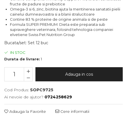
fructe de padure si prebiotice
Omega-3 si 6, zinc, biotina ajuta la mentinerea sanatatii pielii
cainelui dumneavoastra si a blanii stralucitoare
Contine 83 % proteine de origine animala si de peste
Formula SUPER PREMIUM. Dieta este preparata sub
supraveghere veterinara, folosind tehnologia companiei
elvetiene Swiss Pet Nutrition Group
Bucata/set
:
Set 12 buc
IN STOC
Durata de livrare:
1
Adauga in cos
Cod Produs:
SOPC9725
Ai nevoie de ajutor?
0724258629
Adauga la Favorite
Cere informatii