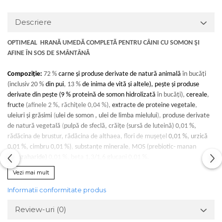
Descriere
OPTIMEAL
HRAN
Ă
UMEDĂ COMPLETĂ
PENTRU CÂINI
CU
SOMON
ŞI
AFINE
Î
N
SOS
DE
SM
Â
NT
Â
N
Ă
Compoziție
:
72 %
carne și produse derivate de natură animală
în
bucăți
(inclusiv 20 %
din
pui
, 13 %
de
inima
de
vită
și
altele
),
pește și produse
derivate din pește
(9 %
proteină de somon hidrolizată
în
bucăți
),
cereale
,
fructe
(afinele 2 %,
răchiţele
0,04 %),
extracte de proteine vegetale
,
uleiuri și grăsimi
(
u
lei
de
somon
,
ulei
de
limba
mielului
)
,
produse derivate
de natură vegetală
(
pulpă
de
sfeclă
,
crăițe
(
sursă
de
luteină
)
0,01 %,
rădăcina
de
brustur
,
rădăcina
de
althaea
,
flori
de
muşeţel
0,01 %,
urzică
0,01 %,
cimbru
0,01 %)
,
substanțe minerale
,
MOS
(prebiotic-
manan
oligozaharide)
0,01 %, beta 1,3/1,6 glucani
0,01 %.
Constituenți analitici:
proteine brute
- 10 %,
grăsimi brute
- 5 %,
cenușă
Vezi mai mult
brută
- 1,6 %,
fibre brute
- 0,8 %,
umiditate
- 77 %,
calciu
- 0,26 %,
fosfor
-
0,22 %,
magneziu
- 0,016 %.
Per kg hrană: acizii graşi Omega-3
– 0,6 g,
Informatii conformitate produs
între care EPA / DHA
- 0,2 g,
acizii
grași
Omega-6
– 3,62 g. 83 %
din
Review-uri
(0)
proteinele
de
hrană
-
de
origine
animală
și
pește
.
Aditivi
:
Aditivi
nutriționali
(per kg
hrană
), mg/kg):
vitamina
D3 (3a671):