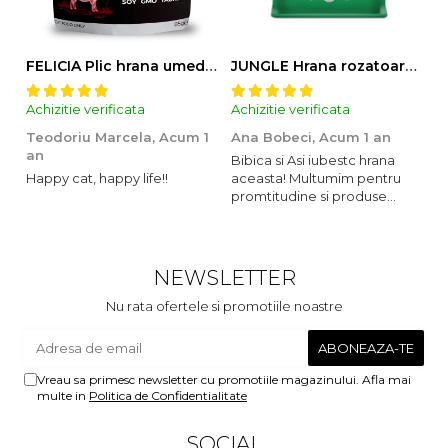
FELICIA Plic hrana umeda pentru pisici adulte, cu Miel, Set 12x85g
JUNGLE Hrana rozatoare IEPURI 500g
Achizitie verificata
Achizitie verificata
Ac
Teodoriu Marcela,
Acum 1
Ana Bobeci,
Acum 1 an
V
an
Bibica si Asi iubestc hrana
A
Happy cat, happy life!!
aceasta! Multumim pentru
o
promtitudine si produse
s
foarte foarte bune pentru
m
micutii nostrii
u
c
NEWSLETTER
Nu rata ofertele si promotiile noastre
Vreau sa primesc newsletter cu promotiile magazinului. Afla mai
multe in
Politica de Confidentialitate
SOCIAL