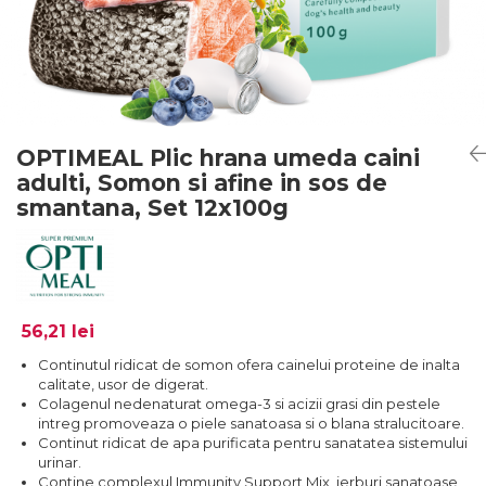
OPTIMEAL Plic hrana umeda caini
adulti, Somon si afine in sos de
smantana, Set 12x100g
56,21 lei
Continutul ridicat de somon ofera cainelui proteine de inalta
calitate, usor de digerat.
Colagenul nedenaturat omega-3 si acizii grasi din pestele
intreg promoveaza o piele sanatoasa si o blana stralucitoare.
Continut ridicat de apa purificata pentru sanatatea sistemului
urinar.
Contine complexul Immunity Support Mix, ierburi sanatoase,