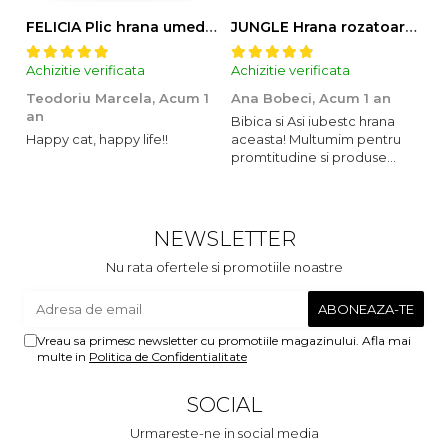
FELICIA Plic hrana umeda pentru pisici adulte, cu Miel, Set 12x85g
JUNGLE Hrana rozatoare IEPURI 500g
Achizitie verificata
Achizitie verificata
Ac
Teodoriu Marcela,
Acum 1
Ana Bobeci,
Acum 1 an
V
an
Bibica si Asi iubestc hrana
A
Happy cat, happy life!!
aceasta! Multumim pentru
o
promtitudine si produse
s
foarte foarte bune pentru
m
micutii nostrii
u
c
NEWSLETTER
Nu rata ofertele si promotiile noastre
Vreau sa primesc newsletter cu promotiile magazinului. Afla mai
multe in
Politica de Confidentialitate
SOCIAL
Urmareste-ne in social media