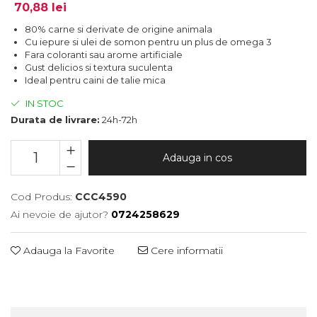
70,88 lei
80% carne si derivate de origine animala
Cu iepure si ulei de somon pentru un plus de omega 3
Fara coloranti sau arome artificiale
Gust delicios si textura suculenta
Ideal pentru caini de talie mica
IN STOC
Durata de livrare:
24h-72h
Adauga in cos
Cod Produs:
CCC4590
Ai nevoie de ajutor?
0724258629
Adauga la Favorite
Cere informatii