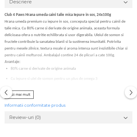
Descriere
Club 4 Paws Hrana umeda caini talie mica Iepure in sos, 24x100g
Hrana umeda premium cu iepure in sos, conceputa special pentru cainii de
talie mica. Cu 80% carne si derivate de origine animala, aceasta formula
delicioasa ofera o nutritie echilibrata si usor digerabila. Uleiul de somon si
fructele contribuie la sanatatea blanii si la sustinerea imunitatii. Potrivita
pentru mesele zilnice, textura moale si aroma intensa sunt irezistibile chiar si
pentru cainii mofturosi. Ambalajul contine 24 de plicuri a cate 100g.
Avantaje:
80% carne si derivate de origine animala
Cu iepure si ulei de somon pentru un plus de omega 3
Fara coloranti sau arome artificiale
Vezi mai mult
Gust delicios si textura suculenta
Informatii conformitate produs
Ideal pentru caini de talie mica
Review-uri
(0)
Compozitie:
80% carne si derivate de origine animala in bucatele (4% iepure),
extracte de proteina vegetala, cereale, minerale, derivate de origine vegetala,
uleiuri si grasimi (ulei de somon 0,21%), fructe (banane 0,1%, paducel 0,03%)
,