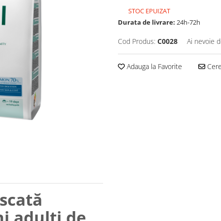
STOC EPUIZAT
Durata de livrare:
24h-72h
Cod Produs:
C0028
Ai nevoie d
Adauga la Favorite
Cere 
scată
i adulți de