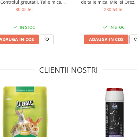
ina В1 (3а821): 3,6, vitamina В2
 Controlul greutatii, Talie mica,
de talie mica, Miel si Orez,
lamina): 0,05, vitamina B5 (D-
Curcan, 5kg
80,02 lei
280,64 lei
ă (3a880): 0,38,
acid folic (3а316):
clorură de colină 3а890): 2,8 g;
,2, fier (3b103): 40,7, iod
IN STOC
IN STOC
, tehnic pură (3с301): 2 000.
ADAUGA IN COS
ADAUGA IN COS
 antioxidant de origine natural:
 (390,62 kcal).
CLIENTII NOSTRI