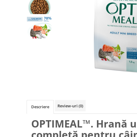
Review-uri
(0)
Descriere
OPTIMEAL™. Hrană u
completă pentru câin