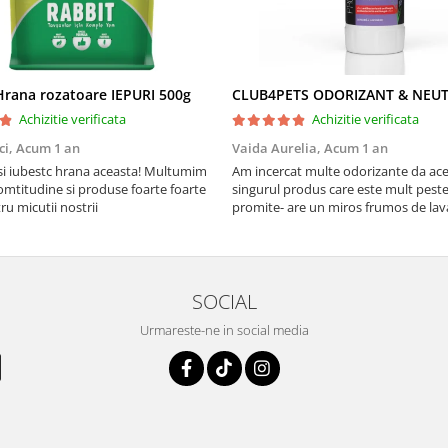
rana rozatoare IEPURI 500g
Achizitie verificata
Achizitie verificata
ci,
Acum 1 an
Vaida Aurelia,
Acum 1 an
Asi iubestc hrana aceasta! Multumim
Am incercat multe odorizante da ace
mtitudine si produse foarte foarte
singurul produs care este mult peste
u micutii nostrii
promite- are un miros frumos de la
persista 10!
SOCIAL
Urmareste-ne in social media