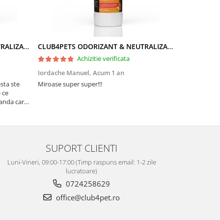
CLUB4PETS ODORIZANT & NEUTRALIZATOR DE MIROS PENTRU LITIERĂ, CU AROMĂ DE LAVANDĂ, 500g
CLUB4PETS ODORIZANT & NEUTRALIZATOR DE MIROS PENTRU LITIERĂ, CU AROMĂ DE FRUCTE, 500g
Achizitie verificata
Iordache Manuel,
Acum 1 an
Valentina R
sta ste
Miroase super super!!!
Pisicuta mea 
 ce
au venit amba
vanda care
Multumesc!
SUPORT CLIENTI
Luni-Vineri, 09:00-17:00 (Timp raspuns email: 1-2 zile
lucratoare)
0724258629
office@club4pet.ro