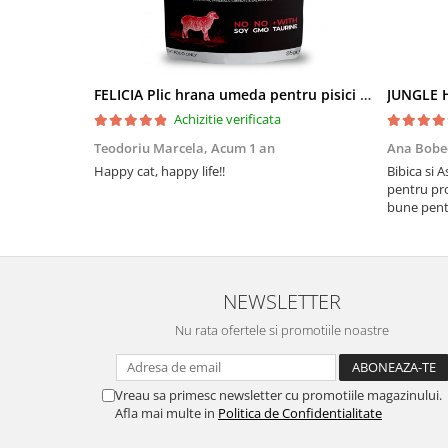
FELICIA Plic hrana umeda pentru pisici adulte, cu Miel, Set 12x85g
JUNGLE H
Achizitie verificata
Teodoriu Marcela,
Acum 1 an
Ana Bobe
Happy cat, happy life!!
Bibica si 
pentru pro
bune pentr
NEWSLETTER
Nu rata ofertele si promotiile noastre
Vreau sa primesc newsletter cu promotiile magazinului.
Afla mai multe in
Politica de Confidentialitate