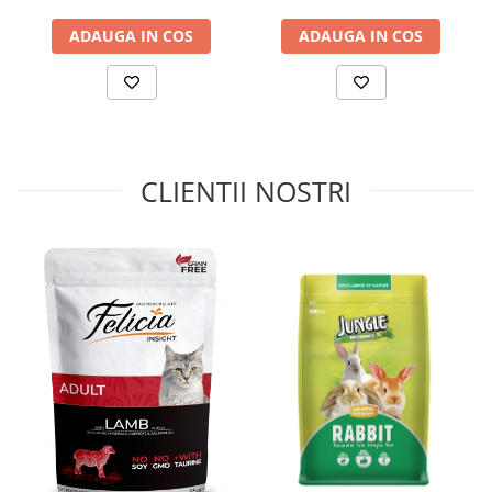
- Oferă proteine de înaltă calitate, esențiale pentru
ADAUGA IN COS
ADAUGA IN COS
dezvoltarea masei musculare și pentru susținerea unui
metabolism sănătos.
- Îmbunătățește funcțiile cognitive, contribuind la
dezvoltarea și menținerea sănătății creierului.
- Sprijină sănătatea cardiovasculară, reducând riscul
afecțiunilor cardiace.
CLIENTII NOSTRI
2.
Superalimente și extracte naturale
- Morcovi, mere, roșii și merișoare – bogate în antioxidanți
naturali, care contribuie la prevenirea stresului oxidativ și
la susținerea sistemului imunitar.
- Extract de Yucca schidigera – reduce mirosurile neplăcute
ale excrementelor, îmbunătățind confortul în locuință.
- Drojdia de bere și fibre vegetale – ajută la reglarea
digestiei și menținerea unei flore intestinale echilibrate.
3.
Suplimente pentru articulații și mobilitate
- Glucozamină și condroitină – contribuie la menținerea
elasticității cartilajelor și reduc riscul problemelor