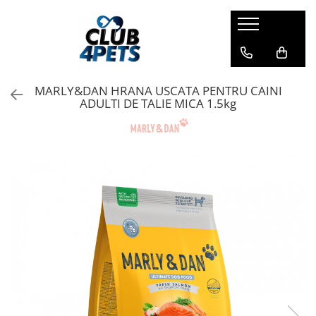
Caini
Pisici
Igiena&Cosmetica
Hrana uscata
Asternut & Litiere
Sampon&Balsam
MARLY&DAN HRANA USCATA PENTRU CAINI
Hrana umeda
Hrana uscata
Odorizante pentru litiera
ADULTI DE TALIE MICA 1.5kg
Recompense
Hrana umeda
Suplimente
Recompense
Suplimente