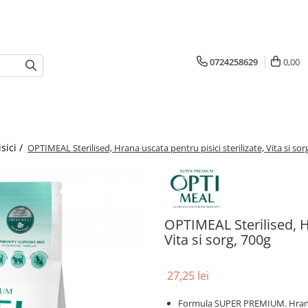
0724258629
0,00
isici /
OPTIMEAL Sterilised, Hrana uscata pentru pisici sterilizate, Vita si sor
OPTIMEAL Sterilised, Hr
Vita si sorg, 700g
27,25 lei
Formula SUPER PREMIUM. Hrana 