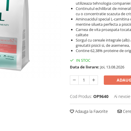
utilizeaza tehnologia companiei
Continutul echilibrat de minera
cu o concentratie scazuta de cr
Aminoacidul special L-carnitina 
mentine silueta perfecta a pisicii
Carnea de vita proaspata tocata o
calitate
Sorgul cu cereale integrale (alb)
greutatii pisicii si, de asemenea
Contine 62,38% proteine de origi
IN STOC
Data de livrare:
Joi, 13.08.2026
ADAUG
Cod Produs:
OP9640
Ai nevoie
Adauga la Favorite
Cere 