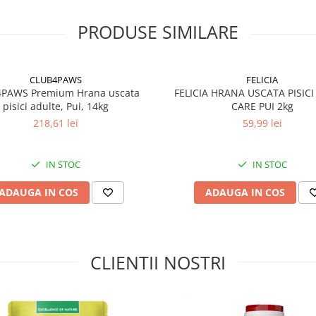
u 0,07, DL-metionina 2700
atural: 300, extract natural de
PRODUSE SIMILARE
,74 kJ (374,7 kcal).
CLUB4PAWS
FELICIA
uie introdusa treptat in
PAWS Premium Hrana uscata
FELICIA HRANA USCATA PISICI
ati animalului acces permanent la
pisici adulte, Pui, 14kg
CARE PUI 2kg
a in functie de varsta, rasa,
218,61 lei
59,99 lei
IN STOC
IN STOC
ADAUGA IN COS
ADAUGA IN COS
CLIENTII NOSTRI