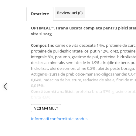
Review-uri
(0)
Descriere
OPTIMEAL™. Hrana uscata completa pentru pisici steri
vita si sorg
Compozitie:
carne de vita dezosata 14%, proteine ​​de curc
proteine ​​de pui deshidratate, cel putin 12%, orez, proteine
integrale 8%, porumb, grasime de pui, proteine ​​ hidrolizat
de sfecla, minerale, seminte de in 1,9%, drojdie de bere, pra
hidrolizat, ulei de somon, afine 0,2%, ulei de peste boraga, 
Actigen® (sursa de prebiotice-manano-oligozaharide) 0,04%
0,04%, radacina de brusture, radacina de alteia, flori de m
0,015%.
Constituenti analitici:
proteina ​​bruta 37%, grasime brut
bruta 4,6%,
umiditate 7%, calciu 0,95%, fosfor 0,85%, magneziu 0,8%
Aditivi (per kg) hrana:
VEZI MAI MULT
acizi grasi omega-3 - 6,8 g, acizi g
proteinele hranei sunt de origine animala.
Informatii conformitate produs
Aditivi: vitamine (per kg hrana), mg/kg:
vitamina A 15.0
vitamina E 600
vitamina C 200, vitamina B6 6, vitamina H (biotina) 0,08, L-c