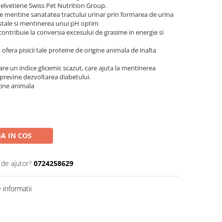
 elvetiene Swiss Pet Nutrition Group.
le mentine sanatatea tractului urinar prin formarea de urina
istale si mentinerea unui pH optim
contribuie la conversia excesului de grasime in energie si
fera pisicii tale proteine ​​de origine animala de inalta
 are un indice glicemic scazut, care ajuta la mentinerea
, previne dezvoltarea diabetului.
ne ​​animala
A IN COS
 de ajutor?
0724258629
informatii