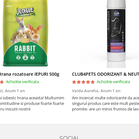
rana rozatoare IEPURI 500g
Achizitie verificata
Achizitie verificata
ci,
Acum 1 an
Vaida Aurelia,
Acum 1 an
Asi iubestc hrana aceasta! Multumim
Am incercat multe odorizante da ace
mtitudine si produse foarte foarte
singurul produs care este mult peste
u micutii nostrii
promite- are un miros frumos de la
persista 10!
SOCIAL