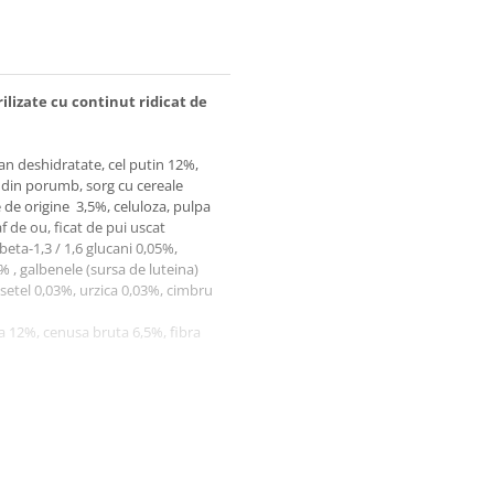
lizate cu continut ridicat de
an deshidratate, cel putin 12%,
 ​​din porumb, sorg cu cereale
e de origine 3,5%, celuloza, pulpa
f de ou, ficat de pui uscat
beta-1,3 / 1,6 glucani 0,05%,
 , galbenele (sursa de luteina)
usetel 0,03%, urzica 0,03%, cimbru
a 12%, cenusa bruta 6,5%, fibra
rasi omega-6 - 33,27 g. 62,38% din
00 UI, vitamina D3 750 UI,
arnitina 100, taurina 2 100, fier