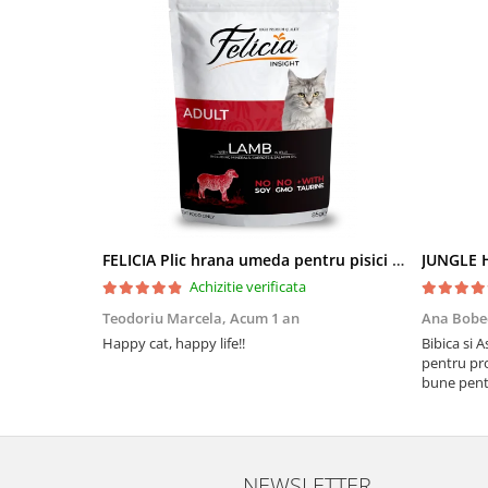
FELICIA Plic hrana umeda pentru pisici adulte, cu Miel, Set 12x85g
JUNGLE H
Achizitie verificata
Teodoriu Marcela,
Acum 1 an
Ana Bobe
Happy cat, happy life!!
Bibica si 
pentru pro
bune pentr
NEWSLETTER