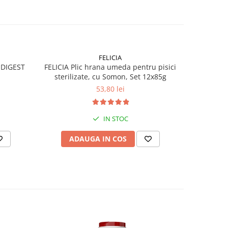
FELICIA
 DIGEST
FELICIA Plic hrana umeda pentru pisici
CLUB4PE
sterilizate, cu Somon, Set 12x85g
pisic
53,80 lei
IN STOC
ADAUGA IN COS
AD