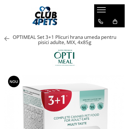
Caini
Pisici
Igiena&Cosmetica
Hrana uscata
Asternut & Litiere
Sampon&Balsam
OPTIMEAL Set 3+1 Plicuri hrana umeda pentru
Hrana umeda
Hrana uscata
Odorizante pentru litiera
pisici adulte, MIX, 4x85g
Recompense
Hrana umeda
Suplimente
Recompense
Suplimente
NOU