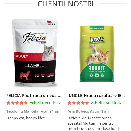
CLIENTII NOSTRI
FELICIA Plic hrana umeda pentru pisici adulte, cu Miel, Set 12x85g
JUNGLE Hrana rozatoare IEPURI 500g
Achizitie verificata
Achizitie verificata
Teodoriu Marcela,
Acum 1 an
Ana Bobeci,
Acum 1 an
V
Happy cat, happy life!!
Bibica si Asi iubestc hrana
A
aceasta! Multumim pentru
a
promtitudine si produse foarte
e