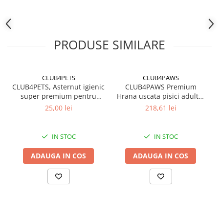
PRODUSE SIMILARE
CLUB4PETS
CLUB4PAWS
CLUB4PETS, Asternut igienic
CLUB4PAWS Premium
super premium pentru
Hrana uscata pisici adulte,
pisici, Active Carbon, 5L
Pui, 14kg
25,00 lei
218,61 lei
IN STOC
IN STOC
ADAUGA IN COS
ADAUGA IN COS