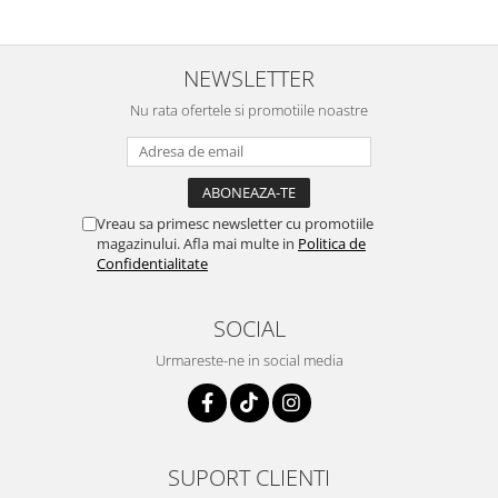
foarte bune pentru micutii
u
nostrii
p
NEWSLETTER
Nu rata ofertele si promotiile noastre
Vreau sa primesc newsletter cu promotiile
magazinului. Afla mai multe in
Politica de
Confidentialitate
SOCIAL
Urmareste-ne in social media
SUPORT CLIENTI