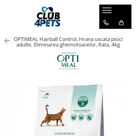
Caini
Pisici
Igiena&Cosmetica
Hrana uscata
Asternut & Litiere
Sampon&Balsam
OPTIMEAL Hairball Control, Hrana uscata pisici
Hrana umeda
Hrana uscata
Odorizante pentru litiera
adulte, Eliminarea ghemotoacelor, Rata, 4kg
Recompense
Hrana umeda
Suplimente
Recompense
Suplimente