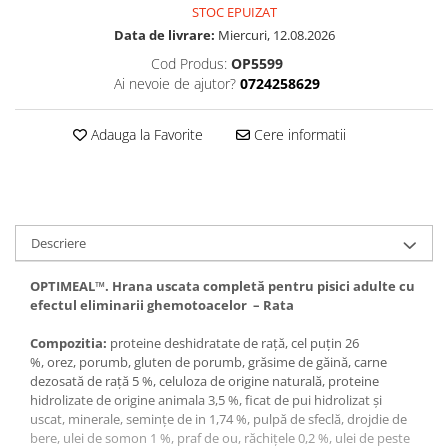
STOC EPUIZAT
Data de livrare:
Miercuri, 12.08.2026
Cod Produs:
OP5599
Ai nevoie de ajutor?
0724258629
Adauga la Favorite
Cere informatii
Descriere
OPTIMEAL™. Hrana uscata completă pentru pisici adulte cu
efectul eliminarii ghemotoacelor
–
Rata
Compozitia:
proteine deshidratate de raţă, cel puţin 26
%,
orez,
porumb, gluten de porumb, grăsime de găină,
carne
dezosată de rață 5 %, celuloza de origine naturală, proteine
hidrolizate de origine animala 3,5 %, ficat de pui hidrolizat şi
uscat,
minerale, semințe de in 1,74 %,
pulpă de sfeclă, drojdie de
bere,
ulei de somon 1 %, praf de ou,
răchiţele 0,2 %, ulei de peste