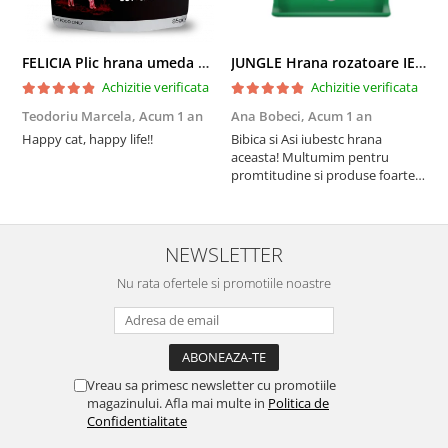
FELICIA Plic hrana umeda pentru pisici adulte, cu Miel, Set 12x85g
JUNGLE Hrana rozatoare IEPURI 500g
Achizitie verificata
Achizitie verificata
Teodoriu Marcela,
Acum 1 an
Ana Bobeci,
Acum 1 an
V
Happy cat, happy life!!
Bibica si Asi iubestc hrana
A
aceasta! Multumim pentru
a
promtitudine si produse foarte
e
foarte bune pentru micutii
u
nostrii
p
NEWSLETTER
Nu rata ofertele si promotiile noastre
Vreau sa primesc newsletter cu promotiile
magazinului. Afla mai multe in
Politica de
Confidentialitate