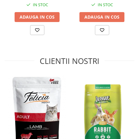
IN STOC
IN STOC
Valoare energetică (caloricitate) în 100 g. hrană
: 1592,6
ADAUGA IN COS
ADAUGA IN COS
kJ (380,65 kcal).
A se păstra la loc uscat, răcoros, ferit de soare. Hrana trebuie
introdusă treptat în alimentația animalelor (cel puțin în primele 5
zile). Asigurati animalului acces permanent la apă potabilă curată.
Normele individuale de hrănire pot varia în funcție de vârsta,
rasa, nivelul de activitate al animalului.
CLIENTII NOSTRI